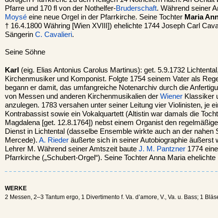
Pfarre und 170 fl von der Nothelfer-
Bruderschaft
. Während seiner A
Moysé
eine neue Orgel in der Pfarrkirche. Seine Tochter
Maria An
† 16.4.1800 Währing [Wien XVIII]) ehelichte 1744 Joseph Carl Caval
Sängerin
C. Cavalieri
.
Seine Söhne
Karl
(eig. Elias Antonius Carolus Martinus): get. 5.9.1732 Lichtental,
Kirchenmusiker und Komponist. Folgte 1754 seinem Vater als Rege
begann er damit, das umfangreiche Notenarchiv durch die Anferti
von Messen und anderen Kirchenmusikalien der
Wiener
Klassiker 
anzulegen. 1783 versahen unter seiner Leitung vier Violinisten, je ei
Kontrabassist sowie ein Vokalquartett (Altistin war damals die Toch
Magdalena [get. 12.8.1764]) nebst einem Organist den regelmäßig
Dienst in Lichtental (dasselbe Ensemble wirkte auch an der nahen 
Mercede).
A. Rieder
äußerte sich in seiner Autobiographie äußerst
Lehrer M. Während seiner Amtszeit baute
J. M. Pantzner
1774 eine 
Pfarrkirche („Schubert-Orgel“). Seine Tochter Anna Maria ehelicht
WERKE
2 Messen, 2–3 Tantum ergo, 1 Divertimento f. Va. d’amore, V., Va. u. Bass; 1 Bläs