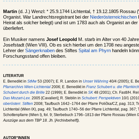
Martin
(d. J.) Wenzl: * 25.9.1744 Lichtental, † 19.12.1805 Rossau 
Organist. War Landrechtsregistrant bei der
Niederösterreichischen
R
Heirat als solcher belegt) und ist um 1783 auch als Organist an der 
überliefert.
Ein Musiker namens
Josef Leopold
M. starb im Alter von 40 Jahr
Josefstadt (Wien VIII). Ob es sich hierbei um den 1708 neu angest
Lehrer der
Sängerknaben
des Stiftes
Spital am Phyrn
handeln könn
Forschungsstand offen bleiben.
LITERATUR
E. Benedikt in
StMw
53 (2007); E. R. Landon in
Unser Währing
40/4 (2005); E. B
Pfarrarchivs Wien-Lichtental
2006; E. Benedikt in
Franz Schubert u. die Pfarrkirc
Schubert durch die Brille
22 (1999); E. Benedikt in
SK
48 (2001); Ch. Fastl/H. Reit
Das Mozart-Lex.
2005 [Cavalieri]; R. Steblin in
Schubert: Perspektiven
10/1 (2010
oberösterr. Stiften
2008; Taufbuch 1642–1764 der Pfarre Polička/CZ, pag. 313; 
Lichtental (Wien IX), pag. 49; Taufbuch 1740–56 der Pfarre Lichtental, pag. 36
Schottenpfarre (Wien I), fol. 9; Sterbebuch 1796–1813 der Pfarre Rossau (Wien IX
Auszüge aus dem TBP 18. Jh.
[Archivbehelf]).
AUTOR*INNEN