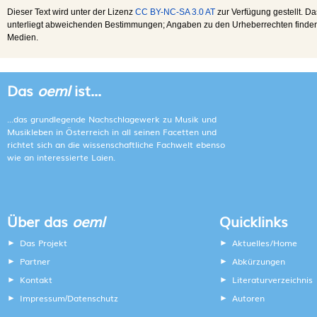
Dieser Text wird unter der Lizenz
CC BY-NC-SA 3.0 AT
zur Verfügung gestellt. Da
unterliegt abweichenden Bestimmungen; Angaben zu den Urheberrechten finden s
Medien.
Das
oeml
ist...
...das grundlegende Nachschlagewerk zu Musik und
Musikleben in Österreich in all seinen Facetten und
richtet sich an die wissenschaftliche Fachwelt ebenso
wie an interessierte Laien.
Über das
oeml
Quicklinks
Das Projekt
Aktuelles/Home
Partner
Abkürzungen
Kontakt
Literaturverzeichnis
Impressum
Datenschutz
Autoren
/