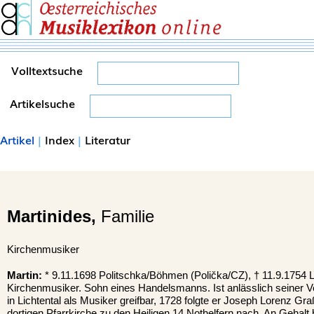
Volltextsuche
Artikelsuche
Artikel
|
Index
|
Literatur
Martinides,
Familie
Kirchenmusiker
Martin:
* 9.11.1698 Politschka/Böhmen (Polička/CZ), † 11.9.1754 Li
Kirchenmusiker. Sohn eines Handelsmanns. Ist anlässlich seiner 
in Lichtental als Musiker greifbar, 1728 folgte er Joseph Lorenz Gr
dortigen Pfarrkirche zu den Heiligen 14 Nothelfern nach. An Gehalt 