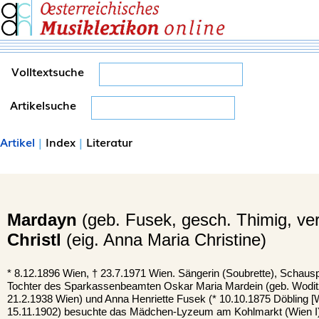
Volltextsuche
Artikelsuche
Artikel
|
Index
|
Literatur
Mardayn
(geb. Fusek, gesch. Thimig, ve
Christl
(eig. Anna Maria Christine)
*
8.12.1896
Wien
, †
23.7.1971 Wien. Sängerin (Soubrette), Schauspi
Tochter des Sparkassenbeamten Oskar Maria Mardein (geb. Woditz
21.2.1938 Wien) und Anna Henriette Fusek (* 10.10.1875 Döbling [
15.11.1902) besuchte das Mädchen-Lyzeum am Kohlmarkt (Wien I)