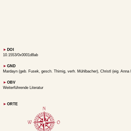
►
DOI
10.1553/0x0001d8ab
►
GND
Mardayn (geb. Fusek, gesch. Thimig, verh. Mühlbacher), Christl (eig. Anna 
►
OBV
Weiterführende Literatur
►
ORTE