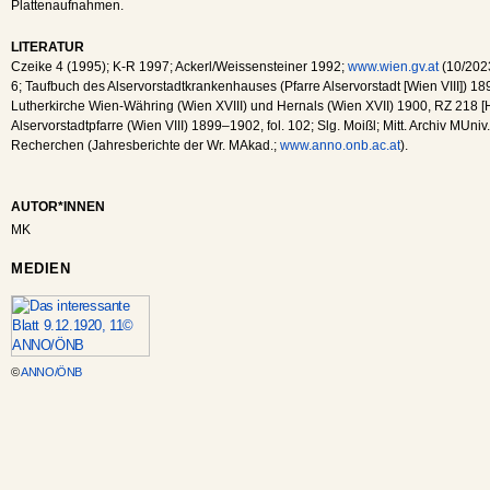
Plattenaufnahmen.
LITERATUR
Czeike 4 (1995); K-R 1997; Ackerl/Weissensteiner 1992;
www.wien.gv.at
(10/202
6; Taufbuch des Alservorstadtkrankenhauses (Pfarre Alservorstadt [Wien VIII]) 189
Lutherkirche Wien-Währing (Wien XVIII) und Hernals (Wien XVII) 1900, RZ 218 [
Alservorstadtpfarre (Wien VIII) 1899–1902, fol. 102; Slg. Moißl; Mitt. Archiv MUni
Recherchen (Jahresberichte der Wr. MAkad.;
www.anno.onb.ac.at
).
AUTOR*INNEN
MK
MEDIEN
©
ANNO/ÖNB