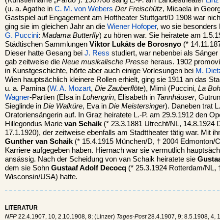
(Künstlername „Pardo“). 1907/08 sang L.-P. am Landestheater
Linz
(u. a. Agathe in
C. M. von Webers
Der Freischütz
, Micaela in Geor
Gastspiel auf Engagement am Hoftheater Stuttgart/D 1908 war nicht
ging sie im gleichen Jahr an die
Wiener Hofoper
, wo sie besonders 
G. Puccini
:
Madama Butterfly
) zu hören war. Sie heiratete am 1.5.
Städtischen Sammlungen
Viktor Lukáts de Borosnyo
(* 14.11.18
Dieser hatte Gesang bei
J. Ress
studiert, war nebenbei als Sänger
gab zeitweise die
Neue musikalische Presse
heraus. 1902 promovie
in Kunstgeschichte, hörte aber auch einige Vorlesungen bei
M. Diet
Wien hauptsächlich kleinere Rollen erhielt, ging sie 1911 an das St
u. a. Pamina (
W. A. Mozart
,
Die Zauberflöte
), Mimì (Puccini,
La Bo
Wagner
-Partien (Elsa in
Lohengrin
, Elisabeth in
Tannhäuser
, Gutru
Sieglinde in
Die Walküre
, Eva in
Die Meistersinger
). Daneben trat L
Oratoriensängerin auf. In Graz heiratete L.-P. am 29.9.1912 den Op
Hillegondus Marie
van Schaik
(* 23.3.1881 Utrecht/NL, 14.8.1924
17.1.1920), der zeitweise ebenfalls am Stadttheater tätig war. Mit 
Gunther van Schaik
(* 15.4.1915 München/D, † 2004 Edmonton/CDN
Karriere aufgegeben haben. Hiernach war sie vermutlich hauptsäch
ansässig. Nach der Scheidung von van Schaik heiratete sie
Gustaa
dem sie Sohn
Gustaaf Adolf Decocq
(* 25.3.1924 Rotterdam/NL, †
Wisconsin/USA) hatte.
LITERATUR
NFP
22.4.1907, 10, 2.10.1908, 8; (Linzer)
Tages-Post
28.4.1907, 9; 8.5.1908, 4, 