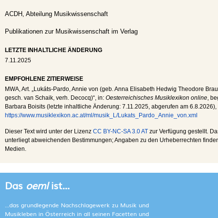
ACDH, Abteilung Musikwissenschaft
Publikationen zur Musikwissenschaft im Verlag
LETZTE INHALTLICHE ÄNDERUNG
7.11.2025
EMPFOHLENE ZITIERWEISE
MWA
, Art. „Lukáts-Pardo, Annie von (geb. Anna Elisabeth Hedwig Theodore Brau
gesch. van Schaik, verh. Decocq)“, in:
Oesterreichisches Musiklexikon online
, be
Barbara Boisits (letzte inhaltliche Änderung:
7.11.2025
, abgerufen am
6.8.2026
),
https://www.musiklexikon.ac.at/ml/musik_L/Lukats_Pardo_Annie_von.xml
Dieser Text wird unter der Lizenz
CC BY-NC-SA 3.0 AT
zur Verfügung gestellt. Da
unterliegt abweichenden Bestimmungen; Angaben zu den Urheberrechten finden s
Medien.
Das
oeml
ist...
...das grundlegende Nachschlagewerk zu Musik und
Musikleben in Österreich in all seinen Facetten und