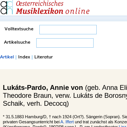
Volltextsuche
Artikelsuche
Artikel
|
Index
|
Literatur
Lukáts-Pardo,
Annie von
(geb. Anna El
Theodore Braun, verw. Lukáts de Borosn
Schaik, verh. Decocq)
*
31.5.1883
Hamburg
/D, †
nach 1924 (Ort?). Sängerin (Sopran). Sie
privaten Gesangsunterricht bei
A. Iffert
und trat zunächst als Konze