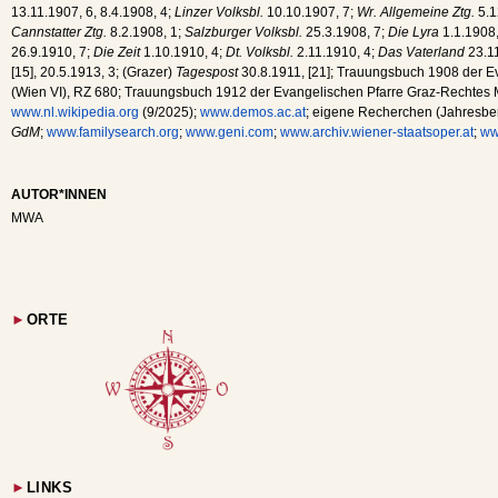
13.11.1907, 6, 8.4.1908, 4;
Linzer Volksbl.
10.10.1907, 7;
Wr. Allgemeine Ztg.
5.1
Cannstatter Ztg.
8.2.1908, 1;
Salzburger Volksbl.
25.3.1908, 7;
Die Lyra
1.1.1908,
26.9.1910, 7;
Die Zeit
1.10.1910, 4;
Dt. Volksbl.
2.11.1910, 4;
Das Vaterland
23.11
[15], 20.5.1913, 3; (Grazer)
Tagespost
30.8.1911, [21]; Trauungsbuch 1908 der 
(Wien VI), RZ 680; Trauungsbuch 1912 der Evangelischen Pfarre Graz-Rechtes M
www.nl.wikipedia.org
(9/2025);
www.demos.ac.at
; eigene Recherchen (Jahresbe
GdM
;
www.familysearch.org
;
www.geni.com
;
www.archiv.wiener-staatsoper.at
;
ww
AUTOR*INNEN
MWA
►
ORTE
►
LINKS