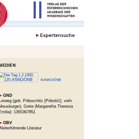
►
Expertensuche
MEDIEN
©
ANNO/ÖNB
►
GND
Lorweg (geb. Priboschitz [Pribošič], verh.
Meusburger), Grete (Margaretha Theresia
Emilia): 1365367851
►
OBV
Weiterführende Literatur