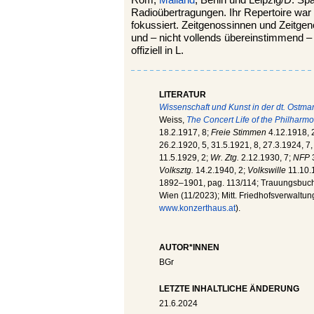
Rom,
Mailand
, Berlin und Leipzig/D. S
Radioübertragungen. Ihr Repertoire war
fokussiert. Zeitgenossinnen und Zeitgen
und – nicht vollends übereinstimmend –
offiziell in L.
LITERATUR
Wissenschaft und Kunst in der dt. Ostma
Weiss,
The Concert Life of the Philharmo
18.2.1917, 8;
Freie Stimmen
4.12.1918, 2
26.2.1920, 5, 31.5.1921, 8, 27.3.1924, 7,
11.5.1929, 2;
Wr. Ztg.
2.12.1930, 7;
NFP
3
Volksztg.
14.2.1940, 2;
Volkswille
11.10.1
1892–1901, pag. 113/114; Trauungsbuch d
Wien (11/2023); Mitt. Friedhofsverwaltu
www.konzerthaus.at
).
AUTOR*INNEN
BGr
LETZTE INHALTLICHE ÄNDERUNG
21.6.2024