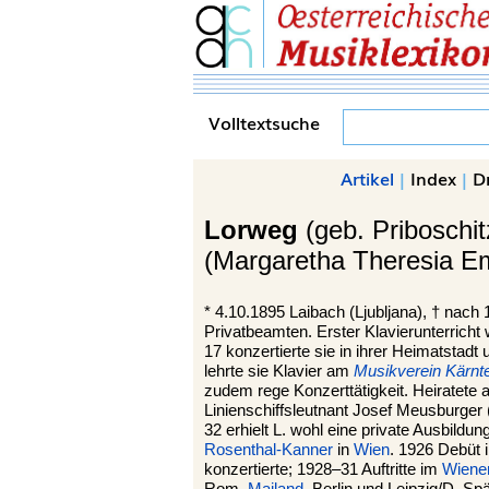
Volltextsuche
Artikel
|
Index
|
D
Lorweg
(geb. Priboschit
(Margaretha Theresia Em
*
4.10.1895
Laibach
(Ljubljana), †
nach 1
Privatbeamten. Erster Klavierunterricht
17 konzertierte sie in ihrer Heimatstadt
lehrte sie Klavier am
Musikverein Kärnt
zudem rege Konzerttätigkeit. Heiratet
Linienschiffsleutnant Josef Meusburger (
32 erhielt L. wohl eine private Ausbildun
Rosenthal-Kanner
in
Wien
. 1926 Debüt
konzertierte; 1928–31 Auftritte im
Wiene