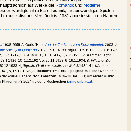
pätestens ab 1933 pianistische Mitwirkung an
 hauptsächlich auf Werke der
Romantik
und
Moderne
ossen würdigten ihre klare Technik, ihr auswendiges Spielen
 ihr musikalisches Verständnis. 1931 änderte sie ihren Namen
rk
1938, 965f; A. Ogris (Hg.),
Von der Tonkunst zum Konzertbetrieb
2003; J.
nic Society in Ljubljana
2017, 159;
Grazer Tagbl.
11.5.1911, 11, 2.7.1914, 9,
, 15.4.1919, 3, 6.4.1930, 6, 31.3.1935, 3, 25.5.1938, 4;
Kärntner Tagbl.
 18.4.1926, 10, 1.12.1927, 5, 27.11.1928, 6, 19.1.1934, 8;
Villacher Ztg.
0.12.1933, 4;
Signale für die musikalische Welt
3/1934, 41;
Kärntner
947, 6, 15.12.1948, 3; Taufbuch der Pfarre Ljubljana-Marijino Oznanjenje
er Pfarre Klagenfurt-St. Lorenzen 1919–28, fol. 100; Mitt Archiv MUniv.
ng Klagenfurt (3/2024); eigene Recherchen (
anno.onb.ac.at
;