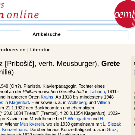
Artikelsuche
ruckversion
|
Literatur
z [Pribošič], verh. Meusburger),
Grete
ilia)
948 (Ort?). Pianistin, Klavierpädagogin. Tochter eines
 wohl an der
Philharmonischen Gesellschaft
in
Laibach
; 1911–
 und in anderen Orten
Krains
. Ab 1918 bis mindestens 1948
en
in
Klagenfurt
. Hier sowie u. a. in
Wolfsberg
und
Villach
e am 21.1.1922 den Bankbeamten und ehemaligen
* 29.8.1884 Trient/T [Trento/I], † 20.9.1954 Klagenfurt). 1922–
g in Klavier und Musiktheorie bei
P. Weingarten
und
H.
 im Wiener
Musikverein
, wo sie 1930 gemeinsam mit
L. Slezak
r Konzerthaus
. Darüber hinaus Konzerttätigkeit u. a. in
Graz
,