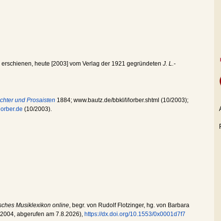
 erschienen, heute [2003] vom Verlag der 1921 gegründeten
J. L.-
ichter und Prosaisten
1884; www.bautz.de/bbkl/l/lorber.shtml (10/2003);
orber.de
(10/2003).
sches Musiklexikon online
, begr. von Rudolf Flotzinger, hg. von Barbara
.2004
, abgerufen am
7.8.2026
),
https://dx.doi.org/10.1553/0x0001d7f7