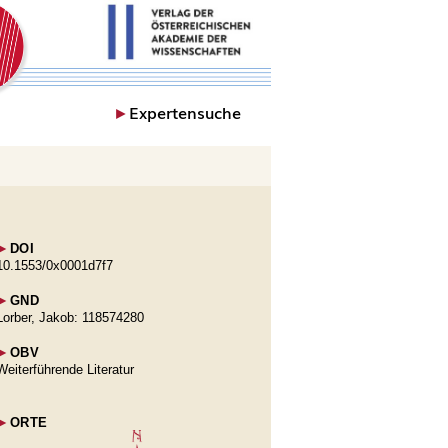
►
Expertensuche
►
DOI
10.1553/0x0001d7f7
►
GND
Lorber, Jakob: 118574280
►
OBV
Weiterführende Literatur
►
ORTE