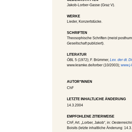
Jakob-Lorber-Gasse (Graz V).
WERKE
Lieder, Konzertstücke.
SCHRIFTEN
Theosophische Schriften (meist posthum
Gesellschaft
publiziert).
LITERATUR
ÖBL
5 (1972); F. Brümmer,
Lex. der dt. D
www.kramke.de/lorber (10/2003);
www.j-l
AUTOR*INNEN
ChF
LETZTE INHALTLICHE ÄNDERUNG
14.3.2004
EMPFOHLENE ZITIERWEISE
ChF
, Art. „Lorber, Jakob“, in:
Oesterreichi
Boisits (letzte inhaltliche Änderung:
14.3