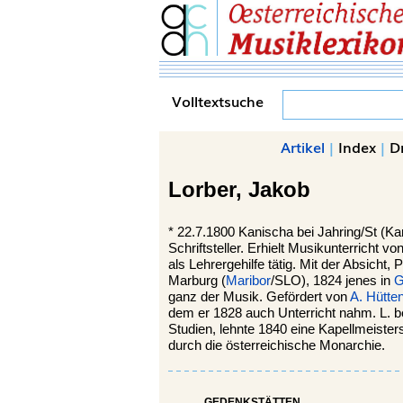
Volltextsuche
Artikel
|
Index
|
D
Lorber,
Jakob
*
22.7.1800
Kanischa bei Jahring
/St (Ka
Schriftsteller. Erhielt Musikunterricht
als Lehrergehilfe tätig. Mit der Absich
Marburg (
Maribor
/SLO), 1824 jenes in
G
ganz der Musik. Gefördert von
A. Hütte
dem er 1828 auch Unterricht nahm. L. b
Studien, lehnte 1840 eine Kapellmeisters
durch die österreichische Monarchie.
GEDENKSTÄTTEN