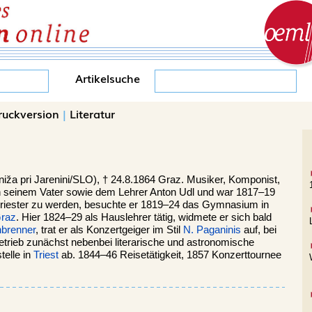
Artikelsuche
ruckversion
|
Literatur
niža pri Jarenini/SLO), †
24.8.1864
Graz
. Musiker, Komponist,
 von seinem Vater sowie dem Lehrer Anton Udl und war 1817–19
t, Priester zu werden, besuchte er 1819–24 das Gymnasium in
raz
. Hier 1824–29 als Hauslehrer tätig, widmete er sich bald
nbrenner
, trat er als Konzertgeiger im Stil
N. Paganinis
auf, bei
etrieb zunächst nebenbei literarische und astronomische
telle in
Triest
ab. 1844–46 Reisetätigkeit, 1857 Konzerttournee