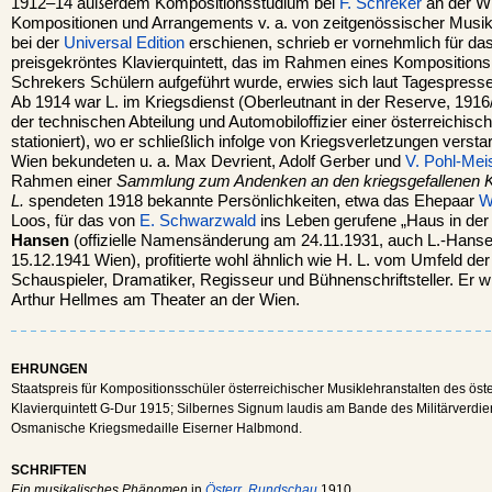
1912–14 außerdem Kompositionsstudium bei
F. Schreker
an der W
Kompositionen und Arrangements v. a. von zeitgenössischer Musik,
bei der
Universal Edition
erschienen, schrieb er vornehmlich für das
preisgekröntes Klavierquintett, das im Rahmen eines Komposition
Schrekers Schülern aufgeführt wurde, erwies sich laut Tagespresse
Ab 1914 war L. im Kriegsdienst (Oberleutnant in der Reserve, 1916/
der technischen Abteilung und Automobiloffizier einer österreichisc
stationiert), wo er schließlich infolge von Kriegsverletzungen verstar
Wien bekundeten u. a. Max Devrient, Adolf Gerber und
V. Pohl-Mei
Rahmen einer
Sammlung zum Andenken an den kriegsgefallenen K
L.
spendeten 1918 bekannte Persönlichkeiten, etwa das Ehepaar
W
Loos, für das von
E. Schwarzwald
ins Leben gerufene „Haus in der
Hansen
(offizielle Namensänderung am 24.11.1931, auch L.-Hansen
15.12.1941 Wien), profitierte wohl ähnlich wie H. L. vom Umfeld de
Schauspieler, Dramatiker, Regisseur und Bühnenschriftsteller. Er wi
Arthur Hellmes am Theater an der Wien.
EHRUNGEN
Staatspreis für Kompositionsschüler österreichischer Musiklehranstalten des öster
Klavierquintett G-Dur 1915; Silbernes Signum laudis am Bande des Militärverdi
Osmanische Kriegsmedaille Eiserner Halbmond.
SCHRIFTEN
Ein musikalisches Phänomen
in
Österr. Rundschau
1910.