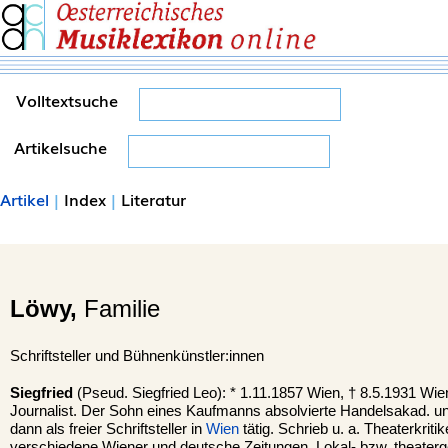
Volltextsuche
Artikelsuche
Artikel
|
Index
|
Literatur
Löwy,
Familie
Schriftsteller und Bühnenkünstler:innen
Siegfried
(Pseud. Siegfried Leo): * 1.11.1857 Wien, † 8.5.1931 Wien
Journalist. Der Sohn eines Kaufmanns absolvierte Handelsakad. 
dann als freier Schriftsteller in
Wien
tätig. Schrieb u. a. Theaterkriti
verschiedene Wiener und deutsche Zeitungen. Lokal- bzw. theaterge