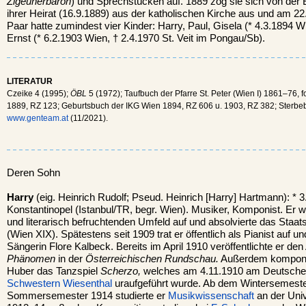
Zigeunerbaron
) und Sprechstücken auf. 1889 zog sie sich von der 
ihrer Heirat (16.9.1889) aus der katholischen Kirche aus und am 
Paar hatte zumindest vier Kinder: Harry, Paul, Gisela (* 4.3.1894 
Ernst (* 6.2.1903 Wien, † 2.4.1970 St. Veit im Pongau/Sb).
LITERATUR
Czeike 4 (1995);
ÖBL
5 (1972); Taufbuch der Pfarre St. Peter (Wien I) 1861–76, 
1889, RZ 123; Geburtsbuch der IKG Wien 1894, RZ 606 u. 1903, RZ 382; Sterbe
www.genteam.at
(11/2021).
Deren Sohn
Harry
(eig. Heinrich Rudolf; Pseud. Heinrich [Harry] Hartmann): * 
Konstantinopel (Istanbul/TR, begr. Wien). Musiker, Komponist. Er 
und literarisch befruchtenden Umfeld auf und absolvierte das Staa
(Wien XIX). Spätestens seit 1909 trat er öffentlich als Pianist auf und
Sängerin Flore Kalbeck. Bereits im April 1910 veröffentlichte er den 
Phänomen
in der
Österreichischen Rundschau.
Außerdem komponie
Huber das Tanzspiel
Scherzo,
welches am 4.11.1910 am Deutschen
Schwestern Wiesenthal
uraufgeführt wurde. Ab dem Wintersemeste
Sommersemester 1914 studierte er
Musikwissenschaft
an der Univ