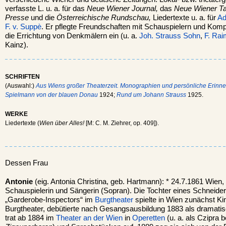
verfasste L. u. a. für das
Neue Wiener Journal,
das
Neue Wiener Tag
Presse
und die
Österreichische Rundschau,
Liedertexte u. a. für
Ad
F. v. Suppè
. Er pflegte Freundschaften mit Schauspielern und Kompo
die Errichtung von Denkmälern ein (u. a.
Joh. Strauss Sohn
,
F. Ra
Kainz).
SCHRIFTEN
(Auswahl:)
Aus Wiens großer Theaterzeit. Monographien und persönliche Erinn
Spielmann von der blauen Donau
1924;
Rund um Johann Strauss
1925.
WERKE
Liedertexte (
Wien über Alles!
[M: C. M. Ziehrer, op. 409]).
Dessen Frau
Antonie
(eig. Antonia Christina, geb. Hartmann): * 24.7.1861 Wien,
Schauspielerin und Sängerin (Sopran). Die Tochter eines Schneide
„Garderobe-Inspectors“ im
Burgtheater
spielte in Wien zunächst Ki
Burgtheater, debütierte nach Gesangsausbildung 1883 als dramati
trat ab 1884 im
Theater an der Wien
in
Operetten
(u. a. als Czipra 