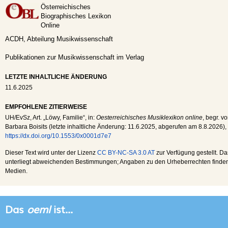
Österreichisches
Biographisches Lexikon
Online
ACDH, Abteilung Musikwissenschaft
Publikationen zur Musikwissenschaft im Verlag
LETZTE INHALTLICHE ÄNDERUNG
11.6.2025
EMPFOHLENE ZITIERWEISE
UH
/
EvSz
, Art. „Löwy, Familie“, in:
Oesterreichisches Musiklexikon online
, begr. v
Barbara Boisits (letzte inhaltliche Änderung:
11.6.2025
, abgerufen am
8.8.2026
),
https://dx.doi.org/10.1553/0x0001d7e7
Dieser Text wird unter der Lizenz
CC BY-NC-SA 3.0 AT
zur Verfügung gestellt. Da
unterliegt abweichenden Bestimmungen; Angaben zu den Urheberrechten finden s
Medien.
Das
oeml
ist...