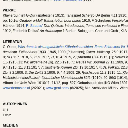
WERKE
Klavierquintett G-Dur (spätestens 1913), Tanzspiel
Scherzo
UA Berlin 4.11.1910
op. 10
1er Quatuor g-Moll Transcription pour piano
1910, F. Schrekers
Vorspiel 
Händen 1914,
R. Strauss’
Don Quixote: Introduzione, Tema con variazioni e Fina
1912, Frederick Delius’
An Arabesque
f. Bariton-Solo, gem. Chor und Orch., Kl.A.
LITERATUR
C. Ottner,
Was damals als unglaubliche Kühnheit erschien. Franz Schrekers Wr.
des dtspr. Exiltheaters
1933–1945, 1999 [P. Hansen];
Österr. Volksztg.
25.9.1917,
8;
NFP
6.7.1918, 5, 25.9.1917, 7f, 10.4.1915, 2, (Abendbl.) 8.4.1915, [1];
Neues W
1.5.1915, 13;
Wr. allgemeine Ztg.
22.6.1918, 5;
Neues Wr. Journal
27.11.1909, 9,
9.4.1915, 11, 3.11.1917, 7;
Illustrierte Kronen Ztg.
19.10.1917, 4;
Dt. Volksbl.
22.3
Ztg.
8.2.1909, 3;
Die Zeit
2.2.1909, 9, 4.4.1909, 29;
Reichspost
11.3.1915, 11;
Kle
Hofmeisters musikalisch-literarischer Monatsbericht
82/2 (1910), 40, 86/3 (1914),
Album der Univ. Wien 1910/11–11/12, pag. 527; Geburtsbuch der IKG Wien 1891
www.demos.ac.at
(2/2021);
www.geni.com/
(6/2025); Mitt. Archiv der MUniv. Wien
AUTOR*INNEN
UH
EvSz
MEDIEN