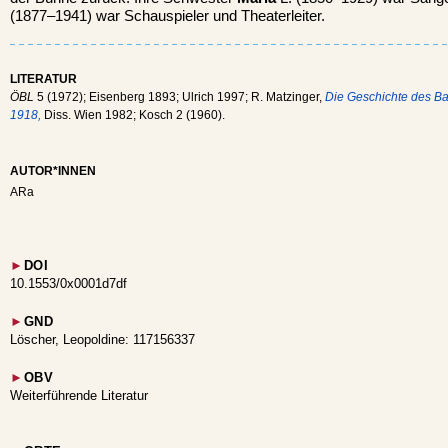
(1877–1941) war Schauspieler und Theaterleiter.
LITERATUR
ÖBL
5 (1972); Eisenberg 1893; Ulrich 1997; R. Matzinger,
Die Geschichte des Ba
1918,
Diss. Wien 1982; Kosch 2 (1960).
AUTOR*INNEN
ARa
►
DOI
10.1553/0x0001d7df
►
GND
Löscher, Leopoldine: 117156337
►
OBV
Weiterführende Literatur