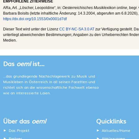
EMPFOHLENE ZITIERWEISE
ARa
, Art. „Löscher, Leopoldine“, in:
Oesterreichisches Musiklexikon online
, begr.
Barbara Boisits (letzte inhaltliche Änderung:
14.3.2004
, abgerufen am
6.8.2026
),
https://dx.doi.org/10.1553/0x0001d7df
Dieser Text wird unter der Lizenz
CC BY-NC-SA 3.0 AT
zur Verfügung gestellt. Da
unterliegt abweichenden Bestimmungen; Angaben zu den Urheberrechten finden s
Medien.
Das
oeml
ist...
...das grundlegende Nachschlagewerk zu Musik und
Musikleben in Österreich in all seinen Facetten und
richtet sich an die wissenschaftliche Fachwelt ebenso
wie an interessierte Laien.
Über das
oeml
Quicklinks
Das Projekt
Aktuelles/Home
Partner
Abkürzungen