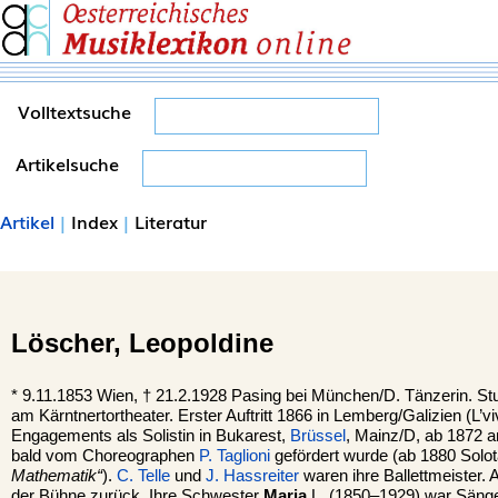
Volltextsuche
Artikelsuche
Artikel
|
Index
|
Literatur
Löscher,
Leopoldine
*
9.11.1853
Wien
, †
21.2.1928
Pasing
bei München/D. Tänzerin. Stud
am Kärntnertortheater. Erster Auftritt 1866 in Lemberg/Galizien (L’v
Engagements als Solistin in Bukarest,
Brüssel
, Mainz/D, ab 1872 
bald vom Choreographen
P. Taglioni
gefördert wurde (ab 1880 Solo
Mathematik“
).
C. Telle
und
J. Hassreiter
waren ihre Ballettmeister.
der Bühne zurück. Ihre Schwester
Maria
L. (1850–1929) war Sänge