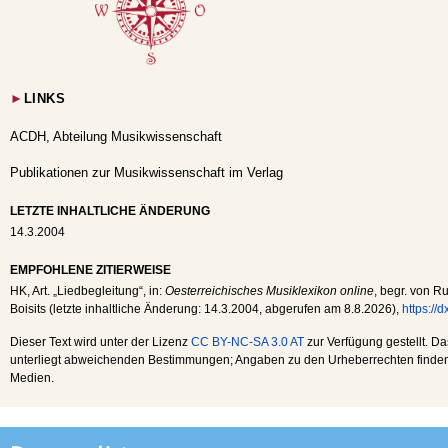
►
LINKS
ACDH, Abteilung Musikwissenschaft
Publikationen zur Musikwissenschaft im Verlag
LETZTE INHALTLICHE ÄNDERUNG
14.3.2004
EMPFOHLENE ZITIERWEISE
HK
, Art. „Liedbegleitung“, in:
Oesterreichisches Musiklexikon online
, begr. von R
Boisits (letzte inhaltliche Änderung:
14.3.2004
, abgerufen am
8.8.2026
),
https://
Dieser Text wird unter der Lizenz
CC BY-NC-SA 3.0 AT
zur Verfügung gestellt. Da
unterliegt abweichenden Bestimmungen; Angaben zu den Urheberrechten finden s
Medien.