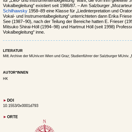
für „Lied- und Instrumentenbegleitung“ wahr, die von ihm geleitete S
Vokalbegleitung“ existiert seit 1986/87. – Am Salzburger „Mozarteum
Schilhawsky
1958–89 eine Klasse für „Liedinterpretation und Orat
Vokal- und Instrumentalbegleitung“ unterrichteten dann Erika Frie
See (1987–90), nach der Teilung der Bereiche hatten E. Frieser (1
Mitsuko Shirai-Höll (1994–98) und Hartmut Höll (seit 1998) Professu
Vokalbegleitung“ inne.
LITERATUR
Mitt. Archive der MUniv.en Wien und Graz; Studienführer der Salzburger MUniv. 
AUTOR*INNEN
HK
►
DOI
10.1553/0x0001d793
►
ORTE