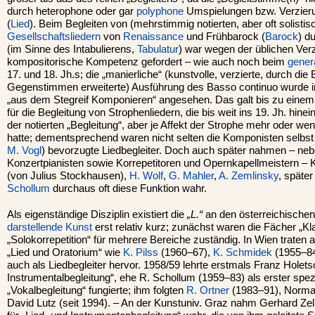
durch heterophone oder gar
polyphone
Umspielungen bzw. Verzie
(
Lied
). Beim Begleiten von (mehrstimmig notierten, aber oft solisti
Gesellschaftsliedern
von
Renaissance
und Frühbarock (
Barock
) d
(im Sinne des Intabulierens,
Tabulatur
) war wegen der üblichen Verz
kompositorische Kompetenz gefordert – wie auch noch beim
gener
17. und 18. Jh.s; die „manierliche“ (kunstvolle, verzierte, durch die
Gegenstimmen erweiterte) Ausführung des Basso continuo wurde i
„aus dem Stegreif Komponieren“ angesehen. Das galt bis zu eine
für die Begleitung von Strophenliedern, die bis weit ins 19. Jh. hin
der notierten „Begleitung“, aber je Affekt der Strophe mehr oder weni
hatte; dementsprechend waren nicht selten die Komponisten selbst 
M. Vogl
) bevorzugte Liedbegleiter. Doch auch später nahmen – ne
Konzertpianisten sowie Korrepetitoren und Opernkapellmeistern –
(von Julius Stockhausen),
H. Wolf
,
G. Mahler
,
A. Zemlinsky
, späte
Schollum
durchaus oft diese Funktion wahr.
Als eigenständige Disziplin existiert die
„L.“
an den österreichische
darstellende Kunst
erst relativ kurz; zunächst waren die Fächer „Kl
„Solokorrepetition“ für mehrere Bereiche zuständig. In Wien traten 
„Lied und Oratorium“ wie
K. Pilss
(1960–67),
K. Schmidek
(1955–8
auch als Liedbegleiter hervor. 1958/59 lehrte erstmals Franz Holet
Instrumentalbegleitung“, ehe R. Schollum (1959–83) als erster spezie
„Vokalbegleitung“ fungierte; ihm folgten
R. Ortner
(1983–91), Norman
David Lutz (seit 1994). – An der Kunstuniv. Graz nahm Gerhard Zel