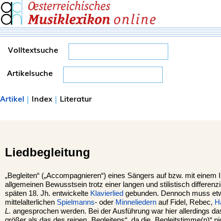
Volltextsuche
Artikelsuche
Artikel
|
Index
|
Literatur
Liedbegleitung
„Begleiten“ („Accompagnieren“) eines Sängers auf bzw. mit einem I
allgemeinen Bewusstsein trotz einer langen und stilistisch differen
späten 18. Jh. entwickelte
Klavierlied
gebunden. Dennoch muss etwa
mittelalterlichen
Spielmanns
- oder
Minneliedern
auf Fidel, Rebec,
H
L.
angesprochen werden. Bei der Ausführung war hier allerdings d
größer als das des reinen „Begleitens“, da die „Begleitstimme(n)“ ni