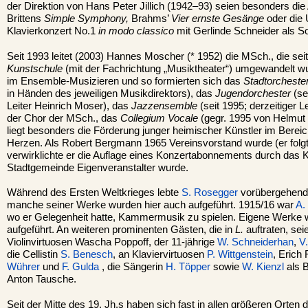
der Direktion von Hans Peter Jillich (1942–93) seien besonders di
Brittens
Simple Symphony,
Brahms’
Vier ernste Gesänge
oder die
Klavierkonzert No.1
in modo classico
mit Gerlinde Schneider als So
Seit 1993 leitet (2003) Hannes Moscher (* 1952) die MSch., die se
Kunstschule
(mit der Fachrichtung „Musiktheater“) umgewandelt wu
im Ensemble-Musizieren und so formierten sich das
Stadtorchester
in Händen des jeweiligen Musikdirektors), das
Jugendorchester
(se
Leiter Heinrich Moser), das
Jazzensemble
(seit 1995; derzeitiger L
der Chor der MSch., das
Collegium Vocale
(gegr. 1995 von Helmut
liegt besonders die Förderung junger heimischer Künstler im Bere
Herzen. Als Robert Bergmann 1965 Vereinsvorstand wurde (er folgte 
verwirklichte er die Auflage eines Konzertabonnements durch das Ku
Stadtgemeinde Eigenveranstalter wurde.
Während des Ersten Weltkrieges lebte
S. Rosegger
vorübergehend a
manche seiner Werke wurden hier auch aufgeführt. 1915/16 war
A.
wo er Gelegenheit hatte, Kammermusik zu spielen. Eigene Werke w
aufgeführt. An weiteren prominenten Gästen, die in
L.
auftraten, sei
Violinvirtuosen Wascha Poppoff, der 11-jährige
W. Schneiderhan
,
V
die Cellistin
S. Benesch
, an Klaviervirtuosen
P. Wittgenstein
, Erich
Wührer
und
F. Gulda
, die Sängerin
H. Töpper
sowie
W. Kienzl
als B
Anton Tausche.
Seit der Mitte des 19. Jh.s haben sich fast in allen größeren Orten