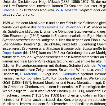
Unter der Direktion von Hugo Miksch (1885–1956) 1927–45, der n
und
L.er
Frauenchors innehatte, kamen 70 Konzerte, darunter 19 
Brahms'
Ein Deutsches Requiem,
W. A. Mozarts
Requiem
oder da
Liszt
zur Aufführung.
1939 wurde dem Musikverein und seiner Schule die Selbständigke
wurde Zweigstelle des
Musikvereins für Steiermark
(1949 wieder ve
als
Städtische MSch.en L.
unter die Obhut der Stadtverwaltung geste
Otto Eisenburger (1948) wurde in Zusammenarbeit mit Egon Nesit
Symphonieorchester
neu aufgebaut. Nesitka begann den Plan zu ver
„Vier-Städte-Theaters“ (
L.,
Bruck/Mur, Knittelfeld, Judenburg) Opern
inszenieren. (So waren u. a.
Madame Butterfly
oder
Tosca
große Er
Doppelbauer
(bis 1964) kam es 1948 zur Gründung des
L.er
Madrig
wurde dem großen Symphonieorchester ein Kammerorchester an die
kamen noch ein Lehrer-Streichquartett und ein Ensemble für alte 
üblichen Konzertprogrammen mit Brahms, Schubert oder den
Wien
der Interpretation von Zeitgenossen. So wurden Werke u. a. von
J.
Hindemith,
E. Marckhl
, O. Siegl und
E. Kornauth
aufgeführt. Besond
heimischer Komponisten (1949 Kompositionsabend mit Werken v
Gürth [1883–1957], Eduard Moeldner und Franz Morautschnigg). D
ein Orchester-Chorkonzert, in dem Hindemith als Ehrenmitglied de
Werke dirigierte (Solist war Herbert Harum [1909–80], Klarinette; L
Frischenschlagers (* 1917; bis 1983) Bemühen ging dahin, im Ra
heimischen Kräften auch solistisch das Konzertprogramm zu bestr
Musikschullehrern und dem Schülerorchester öffentliche Aufführun