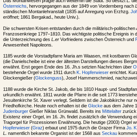
Das Montanwesen prägte auch weiterhin die Stadt. So besitzt
L.
die
Österreichs
, hervorgegangen aus der 1849 von Vordernberg nach
L
ständischen Montanlehranstalt (1835 auf Anregung von Erzhzg.
Jo
eröffnet; 1861 Bergakad., heute Univ.).
Die schwersten Krisen entstanden durch die militärisch-politische
Franzosenkriege 1797–1810. Das wichtigste politische Ereignis 
die Unterzeichnung des
L.er
Vorfriedens zwischen Österreich und
Anwesenheit Napoleons.
1185 wurde die Vorstadtpfarre Maria am Waasen, mit kostbaren G
(die Danielscheibe ist eine der ältesten Darstellungen dieses Bergm
erwähnt. Erst gegen Ende des 16. Jh.s setzten Nachrichten über
O
bestehende Orgel wurde 1911 durch
K. Hopferwieser
errichtet. Kur
Glockengießer (
Glockenguss
), Josef Hammerschmied, nachzuwei
1188 wurde die Kirche St. Jakob, die bis 1810 Haupt- und Stadtpfar
urkundlich erwähnt. 1811 wurde die Pfarre in die seit 1773 leerste
Jesuitenkirche St. Xaver verlegt. Seitdem ist die Jakobikirche nur no
Friedhofkirche. Heute noch erhalten ist die
Glocke
aus dem Jahre 1
Judenburger
Gießer Niklas Grünwald. Bereits ins
Mittelalter
zurück 
Existenz einer Orgel, im 16. Jh. findet zusätzlich die Verwendung e
Tragorgel für Prozessionen Erwähnung. Die heutige (2003) Orgel 
Hopferwieser
(
Graz
) erbaut und 1975 durch die Grazer Firma
Jo. K
L.
namentlich bekannte Organist ist der 1568 aus
Seckau
kommende