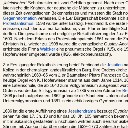
„lateinischer“
Schulmeister mit zwei Gehilfen genannt. Nach einer 
lateinische die Knaben, der deutsche die Mädchen zu unterrichten.
dieser Zeit evangelischen Bekenntnisses und mussten die Stadt n
Gegenreformation
verlassen. Die
L.er
Bürgerschaft bekannte sich 
Protestantismus
. 1598 wurde unter Erzhzg. Ferdinand II. die erst
erlassen, nach der u. a. nur katholische, vom Pfarrer bestätigte Sc
durften. Die gewaltsame und endgültige Rekatholisierung der
L.er
Ei
1600. Nach dem Erlass des Protestantenpatents 1861 nahm die Za
Christen in
L.
wieder zu. 1908 wurde die evangelische Gustav-Adolf
errichtete die Firma
Walcker
eine pneumatische Orgel (II/15), die 
Hopferwieser umgebaut wurde (II/26, elektropneumatisch).
Zur Festigung der Rekatholisierung berief Ferdinand die
Jesuiten
n
Kolleg in der ehemaligen landesfürstlichen Burg. Ihre Ordenskirch
wahrscheinlich 1660–65 vom
L.er
Baumeister Pietro Francesco Car
heutige Orgel von K. Hopferwieser stammt aus dem Jahre 1914. 162
eine Lateinschule, die ab 1640 zum Vollgymnasium ausgebaut wur
Ordens wurde das Stiftsgymnasium ab 1786 von den Admonter
Be
1808 jedoch aufgelassen. 1862 gründete die Stadt eine Unterrealsch
Unterrealgymnasium und 1881 in ein achtklassiges Gymnasium u
1636 ist die erste Aufführung eines
Jesuitendrama
bezeugt
(Cyprian
denen für das 17. Jh. 19 und für das 18. Jh. 105 namentlich bekann
mit musikalisch gestalteten Einschüben wirkten auch Berufsmusike
Sänger mit. Auskunft darüber geben die 1639–1770 zahlreich erhal