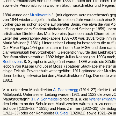
Dienstverhältnisses von Letzterem 1883 ist auch der Titel eines T
sowie die Personalunion zwischen Stadtmusikdirektor und Regens 
1884 wurde der
Musikverein
L.
(mit eigenem Vereinsorchester) geg
von 1844 wieder aufgelöst hatte. Im selben Jahr wurde auch eine S
vorher gab es schon solche auf privater Basis, wie etwa die von A
Leitung man dem Stadtmusikdirektor Eduard Steiner (* 1859) übertru
artistischer Direktor des Musikvereins (daneben auch Chormeister 
Leiter der Seegrabner-Bergkapelle 1887–90) war. 1891 folgte ihm in
Maria Wallner (* 1861). Unter seiner Leitung ist besonders die Auf
Der Rose Pilgerfahrt
gemeinsam mit dem
L.er
MGV und dem damal
Damensingklub
hervorzuheben. Gelegentlich wurde das Liebhabero
Berufsmusiker verstärkt. 1892 folgte Julius Kaspar (bis 1903) nac
Beethovens
8. Symphonie aufgeführt wurde. 1899 wurde die Städt
jedoch von Kaspar und Josef Mössl (späterer Stadtkapellmeister u
einige Zeit als Privatschule weitergeführt. 1911 gründete der Musik
deren Leitung teilweise bei den „Musikdirektoren“ lag. Der erste war
1881).
V. a. unter dem Musikdirektor
A. Pachernegg
(1914–27) rückte
L.
al
Mittelpunkt. Unter seiner Leitung wurden 1921 und 1923 die zwei „
O
Musikwoche
[n]“ (
H. v. Schmeidel
dirigierte u. a. die
Wiener Philhar
den Lehrern an der Schule des Musikvereins wären u. a. zu nennen
Schöberl (1918–22; * 1895) und Hans Zimmer (1922–39), die Solog
(1921–33) oder der Komponist
O. Siegl
(1920/21) sowie 1921–24 u