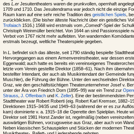
des
L.er
Jesuitentheaters waren die prunkvollen, opernhaft angeleg
1709 und 1710. Das Jesuitendrama war jedoch nicht die einzige F
Raum kann auf eine sehr reiche Tradition des
geistlichen Spiels
, b
zurückblicken. (Die bisher älteste Nachricht über ein geistliches 
Trofaiach
1516.) 1568 wird erstmals vom
„Comedi“
-Spiel der Schu
Christoph Weinmüller berichtet. Von 1644 an sind Passionsspiele 
Verbot von 1767 nicht mehr auflebten. Von wandernden Komödiant
erstmals bezeugt, weltliche Theaterspiele gegeben.
In
L.
befindet sich das älteste, seit 1790 ständig bespielte Stadtthea
Hervorgegangen aus einem Armenvereinstheater, war dessen erster
Eggenwald; auch hatte es bereits ein vereinseigenes Theaterorches
letzte vom Verein gestellte Direktor (1858–61). Nach ihm übernahm 
bestellter Intendant, der auch als Musikintendant der Gemeinde fung
Muschler), die Führung der Bühne. Unter den wechselnden Direkto
Graz, wie den geschäftstüchtigen Theaterunternehmer Josef v. Be
unter der Ära von Friedrich Dorn (1895–99) war ein Trend zur
Opere
Strauss
,
J. Offenbach
und
K. Zeller
). Eine der bestimmendsten Pers
Stadttheater war Robert Roberti (eig. Robert Karl Kremser, 1882–1
Direktionen 1915–34/35 und 1949–63 (während der er es zur Aufl
kam) dominierte v. a. 1915–18 die Operette den Spielplan. Heute w
Direktor seit 1981 Horst Zander ist, regelmäßig (neben vereinzelte
auswärtigen Bühnen, vorzugsweise aus Graz, aber auch von Wand
Neben klassischen Schauspielen und Stücken der modernen Theater
Musiktheater-, Ballett- und Liederabende geboten.