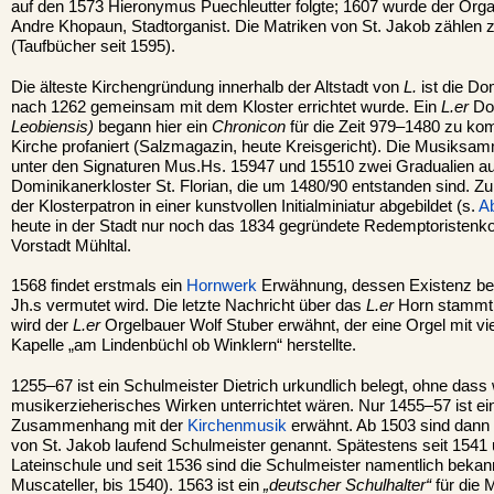
auf den 1573 Hieronymus Puechleutter folgte; 1607 wurde der Orga
Andre Khopaun, Stadtorganist. Die Matriken von St. Jakob zählen 
(Taufbücher seit 1595).
Die älteste Kirchengründung innerhalb der Altstadt von
L.
ist die Do
nach 1262 gemeinsam mit dem Kloster errichtet wurde. Ein
L.er
Do
Leobiensis)
begann hier ein
Chronicon
für die Zeit 979–1480 zu kom
Kirche profaniert (Salzmagazin, heute Kreisgericht). Die Musiks
unter den Signaturen Mus.Hs. 15947 und 15510 zwei Gradualien 
Dominikanerkloster St. Florian, die um 1480/90 entstanden sind. Z
der Klosterpatron in einer kunstvollen Initialminiatur abgebildet (s.
A
heute in der Stadt nur noch das 1834 gegründete Redemptoristenkoll
Vorstadt Mühltal.
1568 findet erstmals ein
Hornwerk
Erwähnung, dessen Existenz berei
Jh.s vermutet wird. Die letzte Nachricht über das
L.er
Horn stammt 
wird der
L.er
Orgelbauer Wolf Stuber erwähnt, der eine Orgel mit vie
Kapelle „am Lindenbüchl ob Winklern“ herstellte.
1255–67 ist ein Schulmeister Dietrich urkundlich belegt, ohne dass 
musikerzieherisches Wirken unterrichtet wären. Nur 1455–57 ist ei
Zusammenhang mit der
Kirchenmusik
erwähnt. Ab 1503 sind dann
von St. Jakob laufend Schulmeister genannt. Spätestens seit 1541 un
Lateinschule und seit 1536 sind die Schulmeister namentlich bekann
Muscateller, bis 1540). 1563 ist ein
„deutscher Schulhalter“
für die 