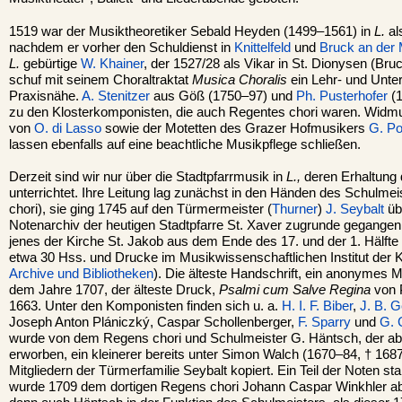
1519 war der Musiktheoretiker Sebald Heyden (1499–1561) in
L.
al
nachdem er vorher den Schuldienst in
Knittelfeld
und
Bruck an der
L.
gebürtige
W. Khainer
, der 1527/28 als Vikar in St. Dionysen (Bru
schuf mit seinem Choraltraktat
Musica Choralis
ein Lehr- und Unte
Praxisnähe.
A. Stenitzer
aus Göß (1750–97) und
Ph. Pusterhofer
(1
zu den Klosterkomponisten, die auch Regentes chori waren. Wid
von
O. di Lasso
sowie der Motetten des Grazer Hofmusikers
G. P
lassen ebenfalls auf eine beachtliche Musikpflege schließen.
Derzeit sind wir nur über die Stadtpfarrmusik in
L.,
deren Erhaltung 
unterrichtet. Ihre Leitung lag zunächst in den Händen des Schulmei
chori), sie ging 1745 auf den Türmermeister (
Thurner
)
J. Seybalt
üb
Notenarchiv der heutigen Stadtpfarre St. Xaver zugrunde gegangen 
jenes der Kirche St. Jakob aus dem Ende des 17. und der 1. Hälfte d
etwa 30 Hss. und Drucke im Musikwissenschaftlichen Institut der 
Archive und Bibliotheken
). Die älteste Handschrift, ein anonymes
dem Jahre 1707, der älteste Druck,
Psalmi cum Salve Regina
von P
1663. Unter den Komponisten finden sich u. a.
H. I. F. Biber
,
J. B. G
Joseph Anton Plániczký, Caspar Schollenberger,
F. Sparry
und
G. 
wurde von dem Regens chori und Schulmeister G. Häntsch, der ab 
erworben, ein kleinerer bereits unter Simon Walch (1670–84, † 168
Mitgliedern der Türmerfamilie Seybalt kopiert. Ein Teil der Noten 
wurde 1709 dem dortigen Regens chori Johann Caspar Winkhler abg