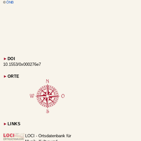
©
ÖNB
►
DOI
10.1553/0x000276e7
►
ORTE
►
LINKS
LOCI - Ortsdatenbank für