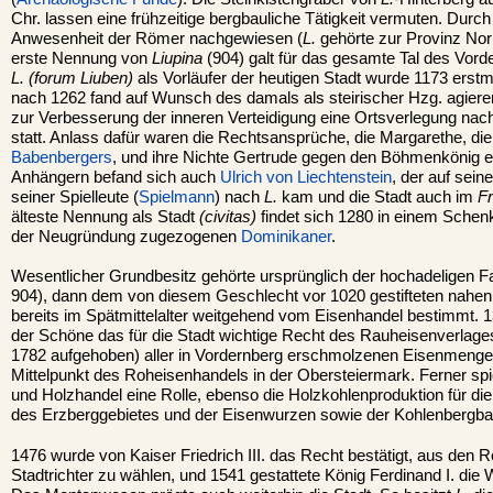
Chr. lassen eine frühzeitige bergbauliche Tätigkeit vermuten. Durch 
Anwesenheit der Römer nachgewiesen (
L.
gehörte zur Provinz No
erste Nennung von
Liupina
(904) galt für das gesamte Tal des Vor
L. (forum Liuben)
als Vorläufer der heutigen Stadt wurde 1173 erstm
nach 1262 fand auf Wunsch des damals als steirischer Hzg. agiere
zur Verbesserung der inneren Verteidigung eine Ortsverlegung nach
statt. Anlass dafür waren die Rechtsansprüche, die Margarethe, di
Babenbergers
, und ihre Nichte Gertrude gegen den Böhmenkönig er
Anhängern befand sich auch
Ulrich von Liechtenstein
, der auf sein
seiner Spielleute (
Spielmann
) nach
L.
kam und die Stadt auch im
F
älteste Nennung als Stadt
(civitas)
findet sich 1280 in einem Schen
der Neugründung zugezogenen
Dominikaner
.
Wesentlicher Grundbesitz gehörte ursprünglich der hochadeligen Fam
904), dann dem von diesem Geschlecht vor 1020 gestifteten nahe
bereits im Spätmittelalter weitgehend vom Eisenhandel bestimmt. 13
der Schöne das für die Stadt wichtige Recht des Rauheisenverlage
1782 aufgehoben) aller in Vordernberg erschmolzenen Eisenmeng
Mittelpunkt des Roheisenhandels in der Obersteiermark. Ferner spi
und Holzhandel eine Rolle, ebenso die Holzkohlenproduktion für 
des Erzberggebietes und der Eisenwurzen sowie der Kohlenbergbau
1476 wurde von Kaiser Friedrich III. das Recht bestätigt, aus den 
Stadtrichter zu wählen, und 1541 gestattete König Ferdinand I. die