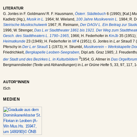
LITERATUR
G. Jontes in F. Goldmann/ R. F. Hausmann,
Österr. Städtebuch
6 (1990); [Kat.]
Mus
Kadletz (Hg.),
Musik in L.
1964; M. Wieland,
100 Jahre Musikverein L.
1984; R. Do
Steirische Musikschulwerk
1967; R. Reimann,
Der DAGV L. Ein Beitrag zur Stud
1996; W. Strenger,
Das L.er Stadttheater 1861 bis 1921. Der Weg zum Stadttheat
Gesch. des Stadttheaters L. 1790–1965,
1966; H. Federhofer in
KmJb
35 (1951);
Heimatkunde
23 (1949); H. Federhofer in
Mf
4 (1951); G. Jontes in
L.er Strauß
7 (
Pferschy in
Der L.er Strauß
1 (1973); H. Strumbl,
Musikverein – Werkskapelle Do
Friedrichkeit,
Bergkapelle Leoben-Seegraben,
Dipl.arb. Graz 1985; J. Freudenth
3
der Stadt und des Bezirkes L. in Kulturbildern
1954; G. Allmer in
Das Orgelforu
Bergmannslieder (Texte und Abhandlungen) in
L.er Grüne Hefte
5, 33, 97, 117, 1
AUTOR*INNEN
ISch
MEDIEN