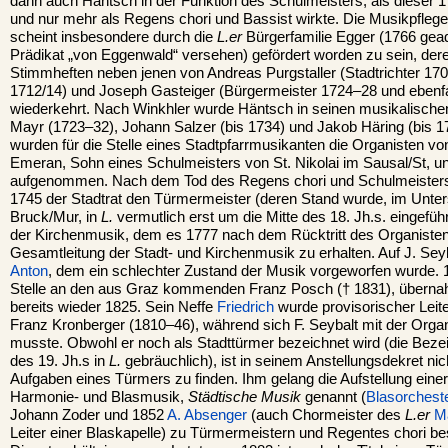
dann auch Häntsch in der Funktion des Schulmeisters, als dieser 
und nur mehr als Regens chori und Bassist wirkte. Die Musikpflege
scheint insbesondere durch die
L.er
Bürgerfamilie Egger (1766 gea
Prädikat „von Eggenwald“ versehen) gefördert worden zu sein, de
Stimmheften neben jenen von Andreas Purgstaller (Stadtrichter 170
1712/14) und Joseph Gasteiger (Bürgermeister 1724–28 und ebenfa
wiederkehrt. Nach Winkhler wurde Häntsch in seinen musikalische
Mayr (1723–32), Johann Salzer (bis 1734) und Jakob Häring (bis 17
wurden für die Stelle eines Stadtpfarrmusikanten die Organisten 
Emeran, Sohn eines Schulmeisters von St. Nikolai im Sausal/St, u
aufgenommen. Nach dem Tod des Regens chori und Schulmeisters
1745 der Stadtrat den Türmermeister (deren Stand wurde, im Unte
Bruck/Mur, in
L.
vermutlich erst um die Mitte des 18. Jh.s. eingeführ
der Kirchenmusik, dem es 1777 nach dem Rücktritt des Organisten
Gesamtleitung der Stadt- und Kirchenmusik zu erhalten. Auf J. Seyb
Anton
, dem ein schlechter Zustand der Musik vorgeworfen wurde. 1
Stelle an den aus Graz kommenden Franz Posch († 1831), überna
bereits wieder 1825. Sein Neffe
Friedrich
wurde provisorischer Leiter
Franz Kronberger (1810–46), während sich F. Seybalt mit der Orga
musste. Obwohl er noch als Stadttürmer bezeichnet wird (die Beze
des 19. Jh.s in
L.
gebräuchlich), ist in seinem Anstellungsdekret ni
Aufgaben eines Türmers zu finden. Ihm gelang die Aufstellung einer 
Harmonie- und Blasmusik,
Städtische Musik
genannt (
Blasorchest
Johann Zoder und 1852
A. Absenger
(auch Chormeister des
L.er
M
Leiter einer Blaskapelle) zu Türmermeistern und Regentes chori bes