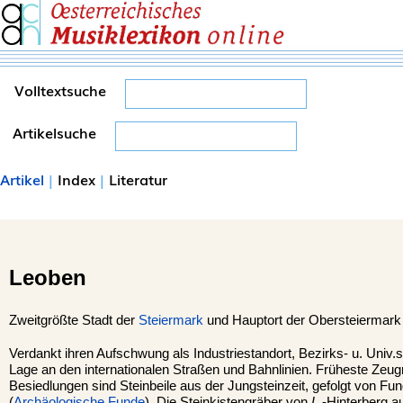
Volltextsuche
Artikelsuche
Artikel
|
Index
|
Literatur
Leoben
Zweitgrößte Stadt der
Steiermark
und Hauptort der Obersteiermark
Verdankt ihren Aufschwung als Industriestandort, Bezirks- u. Univ.s
Lage an den internationalen Straßen und Bahnlinien. Früheste Zeu
Besiedlungen sind Steinbeile aus der Jungsteinzeit, gefolgt von Fu
(
Archäologische Funde
). Die Steinkistengräber von
L.
-Hinterberg a