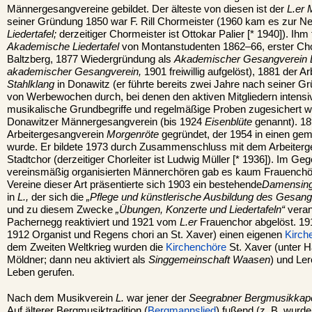
Männergesangvereine gebildet. Der älteste von diesen ist der
L.er 
seiner Gründung 1850 war F. Rill Chormeister (1960 kam es zur N
Liedertafel;
derzeitiger Chormeister ist Ottokar Palier [* 1940]). Ihm f
Akademische Liedertafel
von Montanstudenten 1862–66, erster Chor
Baltzberg, 1877 Wiedergründung als
Akademischer Gesangverein 
akademischer Gesangverein,
1901 freiwillig aufgelöst), 1881 der 
Stahlklang
in Donawitz (er führte bereits zwei Jahre nach seiner 
von Werbewochen durch, bei denen den aktiven Mitgliedern intensi
musikalische Grundbegriffe und regelmäßige Proben zugesichert wa
Donawitzer Männergesangverein (bis 1924
Eisenblüte
genannt). 18
Arbeitergesangverein
Morgenröte
gegründet, der 1954 in einen ge
wurde. Er bildete 1973 durch Zusammenschluss mit dem Arbeiter
Stadtchor (derzeitiger Chorleiter ist Ludwig Müller [* 1936]). Im G
vereinsmäßig organisierten Männerchören gab es kaum Frauenchöre
Vereine dieser Art präsentierte sich 1903 ein bestehende
Damensing
in
L.,
der sich die
„Pflege und künstlerische Ausbildung des Gesan
und zu diesem Zwecke
„Übungen, Konzerte und Liedertafeln“
veran
Pachernegg reaktiviert und 1921 vom
L.er
Frauenchor abgelöst. 19
1912 Organist und Regens chori an St. Xaver) einen eigenen
Kirch
dem Zweiten Weltkrieg wurden die
Kirchenchöre
St. Xaver (unter H
Möldner; dann neu aktiviert als
Singgemeinschaft Waasen
) und Ler
Leben gerufen.
Nach dem Musikverein
L.
war jener der
Seegrabner Bergmusikkape
Auf älterer Bergmusiktradition (
Bergmannslied
) fußend (z. B. wurd