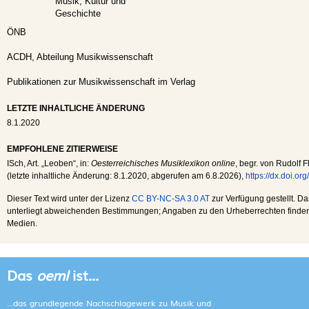
Musik, Kultur und
Geschichte
ÖNB
ACDH, Abteilung Musikwissenschaft
Publikationen zur Musikwissenschaft im Verlag
LETZTE INHALTLICHE ÄNDERUNG
8.1.2020
EMPFOHLENE ZITIERWEISE
ISch
, Art. „Leoben“, in:
Oesterreichisches Musiklexikon online
, begr. von Rudolf F
(letzte inhaltliche Änderung:
8.1.2020
, abgerufen am
6.8.2026
),
https://dx.doi.o
Dieser Text wird unter der Lizenz
CC BY-NC-SA 3.0 AT
zur Verfügung gestellt. Da
unterliegt abweichenden Bestimmungen; Angaben zu den Urheberrechten finden s
Medien.
Das
oeml
ist...
...das grundlegende Nachschlagewerk zu Musik und