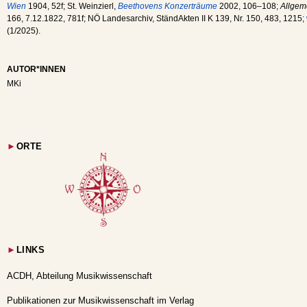
Wien
1904, 52f; St. Weinzierl,
Beethovens Konzerträume
2002, 106–108;
Allgem
166, 7.12.1822, 781f; NÖ Landesarchiv, StändAkten II K 139, Nr. 150, 483, 1215;
(1/2025).
AUTOR*INNEN
MKi
►
ORTE
►
LINKS
ACDH, Abteilung Musikwissenschaft
Publikationen zur Musikwissenschaft im Verlag