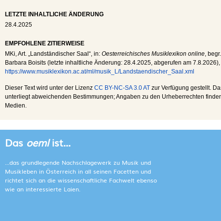
LETZTE INHALTLICHE ÄNDERUNG
28.4.2025
EMPFOHLENE ZITIERWEISE
MKi
, Art. „Landständischer Saal“, in:
Oesterreichisches Musiklexikon online
, begr
Barbara Boisits (letzte inhaltliche Änderung:
28.4.2025
, abgerufen am
7.8.2026
),
https://www.musiklexikon.ac.at/ml/musik_L/Landstaendischer_Saal.xml
Dieser Text wird unter der Lizenz
CC BY-NC-SA 3.0 AT
zur Verfügung gestellt. Da
unterliegt abweichenden Bestimmungen; Angaben zu den Urheberrechten finden s
Medien.
Das
oeml
ist...
...das grundlegende Nachschlagewerk zu Musik und
Musikleben in Österreich in all seinen Facetten und
richtet sich an die wissenschaftliche Fachwelt ebenso
wie an interessierte Laien.