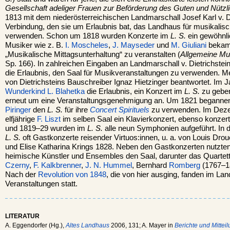
Gesellschaft adeliger Frauen zur Beförderung des Guten und Nützl
1813 mit dem niederösterreichischen Landmarschall Josef Karl v. D
Verbindung, den sie um Erlaubnis bat, das Landhaus für musikalis
verwenden. Schon um 1818 wurden Konzerte im
L. S.
ein gewöhnli
Musiker wie z. B.
I. Moscheles
,
J. Mayseder
und
M. Giuliani
bekame
„Musikalische Mittagsunterhaltung“ zu veranstalten (
Allgemeine Mus
Sp. 166). In zahlreichen Eingaben an Landmarschall v. Dietrichstein
die Erlaubnis, den Saal für Musikveranstaltungen zu verwenden. M
von Dietrichsteins Bauschreiber Ignaz Hietzinger beantwortet. Im J
Wunderkind
L. Blahetka
die Erlaubnis, ein Konzert im
L. S.
zu geben
erneut um eine Veranstaltungsgenehmigung an. Um 1821 begann
Piringer
den
L. S.
für ihre
Concert Spirituels
zu verwenden. Im Deze
elfjährige
F. Liszt
im selben Saal ein Klavierkonzert, ebenso konzert
und 1819–29 wurden im
L. S.
alle neun Symphonien aufgeführt. In 
L. S.
oft Gastkonzerte reisender Virtuos:innen, u. a. von Louis Drou
und Elise Katharina Krings 1828. Neben den Gastkonzerten nutzten
heimische Künstler und Ensembles den Saal, darunter das Quartet
Czerny
,
F. Kalkbrenner
,
J. N. Hummel
, Bernhard
Romberg
(1767–1
Nach der
Revolution von 1848
, die von hier ausging, fanden im L
Veranstaltungen statt.
LITERATUR
A. Eggendorfer (Hg.),
Altes Landhaus
2006, 131; A. Mayer in
Berichte und Mittei