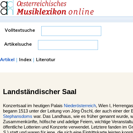
Volltextsuche
Artikelsuche
Artikel
|
Index
|
Literatur
Landständischer Saal
Konzertsaal im heutigen Palais
Niederösterreich
, Wien I, Herrenga
begann 1513 unter der Leitung von Jörg Öschl, der auch einer der
Stephansdoms
war. Das Landhaus, wie es früher genannt wurde, wu
Zusammenkünfte, höfische und adelige Feiern, wichtige Veranstalt
öffentliche Lotterien und Konzerte verwendet. Letztere fanden im
S.
) statt und waren für jene, die sich eine Eintrittskarte leisten konn