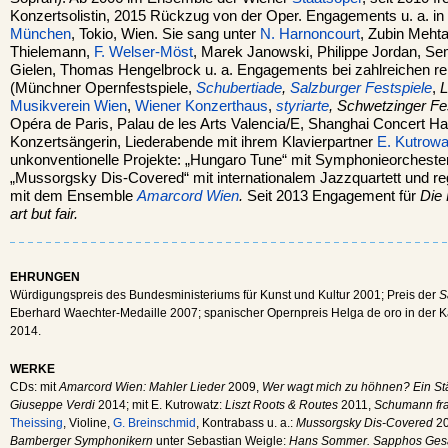
Konzertsolistin, 2015 Rückzug von der Oper. Engagements u. a. in 
München
, Tokio, Wien. Sie sang unter
N. Harnoncourt
, Zubin Mehta,
Thielemann,
F. Welser-Möst
, Marek Janowski, Philippe Jordan, S
Gielen, Thomas Hengelbrock u. a. Engagements bei zahlreichen r
(Münchner Opernfestspiele,
Schubertiade
,
Salzburger Festspiele
,
L
Musikverein Wien
,
Wiener Konzerthaus
,
styriarte
, Schwetzinger Fe
Opéra de Paris, Palau de les Arts Valencia/E, Shanghai Concert Hall
Konzertsängerin, Liederabende mit ihrem Klavierpartner
E. Kutrowa
unkonventionelle Projekte: „Hungaro Tune“ mit Symphonieorchester
„Mussorgsky Dis-Covered“ mit internationalem Jazzquartett und 
mit dem Ensemble
Amarcord Wien
.
Seit 2013 Engagement für
Die 
art but fair.
EHRUNGEN
Würdigungspreis des Bundesministeriums für Kunst und Kultur 2001; Preis der
S
Eberhard Waechter-Medaille 2007; spanischer Opernpreis Helga de oro in der K
2014.
WERKE
CDs: mit
Amarcord Wien: Mahler Lieder
2009,
Wer wagt mich zu höhnen? Ein St
Giuseppe Verdi
2014; mit E. Kutrowatz:
Liszt Roots & Routes
2011,
Schumann fra
Theissing
, Violine,
G. Breinschmid
, Kontrabass u. a.:
Mussorgsky Dis-Covered
20
Bamberger Symphonikern
unter Sebastian Weigle:
Hans Sommer. Sapphos Gesä