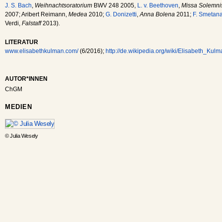
J. S. Bach
,
Weihnachtsoratorium
BWV 248 2005,
L. v. Beethoven
,
Missa Solemni
2007; Aribert Reimann,
Medea
2010;
G. Donizetti
,
Anna Bolena
2011;
F. Smetan
Verdi,
Falstaff
2013).
LITERATUR
www.elisabethkulman.com/
(6/2016);
http://de.wikipedia.org/wiki/Elisabeth_Kul
AUTOR*INNEN
ChGM
MEDIEN
© Julia Wesely