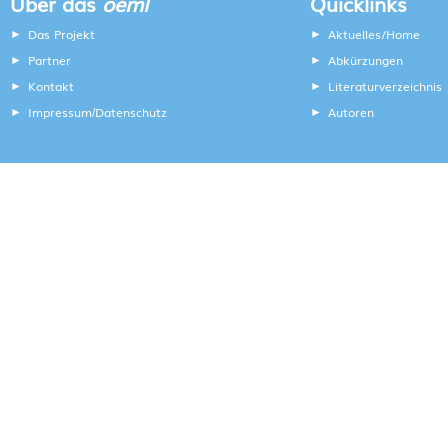
Über das
oeml
Quicklinks
Das Projekt
Aktuelles/Home
Partner
Abkürzungen
Kontakt
Literaturverzeichnis
Impressum
Datenschutz
Autoren
/