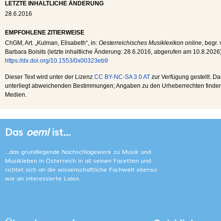
LETZTE INHALTLICHE ÄNDERUNG
28.6.2016
EMPFOHLENE ZITIERWEISE
ChGM
, Art. „Kulman, Elisabeth“, in:
Oesterreichisches Musiklexikon online
, begr.
Barbara Boisits (letzte inhaltliche Änderung:
28.6.2016
, abgerufen am
10.8.2026
https://dx.doi.org/10.1553/0x00323eb9
Dieser Text wird unter der Lizenz
CC BY-NC-SA 3.0 AT
zur Verfügung gestellt. Da
unterliegt abweichenden Bestimmungen; Angaben zu den Urheberrechten finden s
Medien.
Das
oeml
ist...
...das grundlegende Nachschlagewerk zu Musik und
Musikleben in Österreich in all seinen Facetten und
richtet sich an die wissenschaftliche Fachwelt ebenso
wie an interessierte Laien.