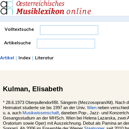
Volltextsuche
Artikelsuche
Artikel
|
Index
|
Literatur
Kulman,
Elisabeth
*
28.6.1973
Oberpullendorf
/Bl. Sängerin (Mezzosopran/Alt). Nach 
Heimatort studierte sie bis 1997 an der Univ.
Wien
neben verschied
u. a. auch
Musikwissenschaft
, daneben Pop-, Jazz- und Konzertc
Gesangsstudium an der MHSch. Wien bei Helena Lazarska, zwei A
Oratorium sowie Oper) mit Auszeichnung. Debut als Pamina an de
Sopran). Ab 2006 im Ensemble der Wiener
Staatsoper
, seit 2010 f