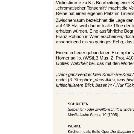
Violinstimme zu K.s Bearbeitung einer
„chromatischer Tonschrift“ macht die Ve
Reihe hat einen eigenen Platz im Linien
Zwischenraum bezeichnet die Lage den
auf 448 Hz, weil dadurch alle Töne der 
erhalten würden. Eine ausführliche Begrü
Franz Röhrich in Wien erscheinen; doch
anscheinend ein so geringes Echo, das
Einem in Leder gebundenen Exemplar s
Hörner ad lib. (WStLB Mus. Z. Prot. 410,
Gottes Wahrheit
bei, das mit den Worten
„Dem ganzverdreckten Kreuz-Be-Kopf / b
endet (3. Strophe):
„dass Alles, was bish
kritischklarem Blick beseh’n: / ‚Nur Flic
SCHRIFTEN
Siebenton- oder Zwölftonschrift. Erwide
Musikalische Presse
10 (1905).
WERKE
Kirchenmusik; Buffo-Oper
Der Magister 