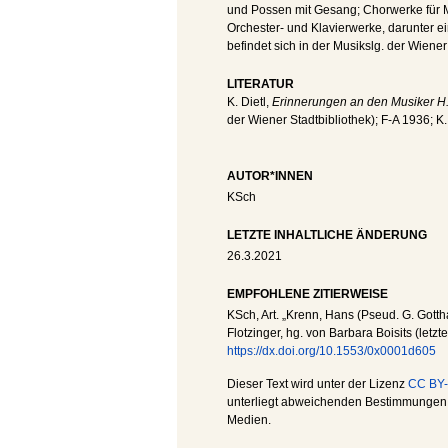
und Possen mit Gesang; Chorwerke für M
Orchester- und Klavierwerke, darunter e
befindet sich in der Musikslg. der Wiener 
LITERATUR
K. Dietl,
Erinnerungen an den Musiker H.
der Wiener Stadtbibliothek); F-A 1936; K. 
AUTOR*INNEN
KSch
LETZTE INHALTLICHE ÄNDERUNG
26.3.2021
EMPFOHLENE ZITIERWEISE
KSch
, Art. „Krenn, Hans (Pseud. G. Gottha
Flotzinger, hg. von Barbara Boisits (letz
https://dx.doi.org/10.1553/0x0001d605
Dieser Text wird unter der Lizenz
CC BY-
unterliegt abweichenden Bestimmungen; 
Medien.