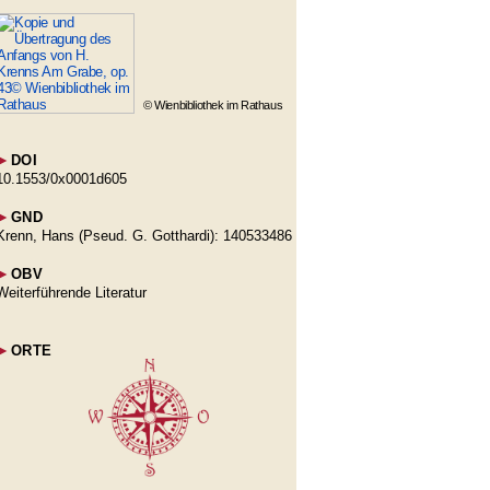
© Wienbibliothek im Rathaus
►
DOI
10.1553/0x0001d605
►
GND
Krenn, Hans (Pseud. G. Gotthardi): 140533486
►
OBV
Weiterführende Literatur
►
ORTE