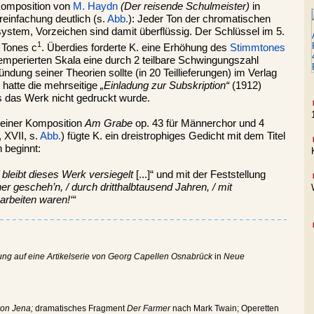
 Komposition von
M. Haydn
(Der reisende Schulmeister)
in
reinfachung deutlich (s.
Abb.
): Jeder Ton der chromatischen
system, Vorzeichen sind damit überflüssig. Der Schlüssel im 5.
1
 Tones c
. Überdies forderte K. eine Erhöhung des
Stimmtones
temperierten Skala eine durch 2 teilbare Schwingungszahl
ndung seiner Theorien sollte (in 20 Teillieferungen) im Verlag
 hatte die mehrseitige
„Einladung zur Subskription“
(1912)
s das Werk nicht gedruckt wurde.
einer Komposition
Am Grabe
op. 43 für Männerchor und 4
 XVII, s.
Abb.
) fügte K. ein dreistrophiges Gedicht mit dem Titel
 beginnt:
leibt dieses Werk versiegelt
[...]“ und mit der Feststellung
er gescheh’n, / durch dritthalbtausend Jahren, / mit
karbeiten waren!‘“
rung auf eine Artikelserie von Georg Capellen Osnabrück
in
Neue
von Jena;
dramatisches Fragment
Der Farmer
nach Mark Twain; Operetten