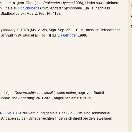
änner- u. gem. Chor (u. a.
Proletarier-Hymne
1906); Lieder sowie kleinere
in Finale zu
Fr. Schuberts
Unvollendeter Symphonie.
Ein Teilnachlass
Stadtbibliothek (Mus. Z. Prot. Nr. 410).
 (Johann) K.
1978 (Ms., A-Wn, Sign. Sep. 221 – C. M., dass. im Teilnachlass
Schnürl in W. Jauk et al. (Hg.), [Fs.]
R. Flotzinger
1999.
rdi)“, in:
Oesterreichisches Musiklexikon online
, begr. von Rudolf
te inhaltliche Änderung:
26.3.2021
, abgerufen am
6.8.2026
),
NC-SA 3.0 AT
zur Verfügung gestellt. Das Bild-, Film- und Tonmaterial
Angaben zu den Urheberrechten finden sich direkt bei den jeweiligen