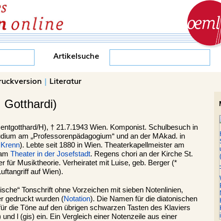
Artikelsuche
ruckversion
|
Literatur
 Gotthardi)
entgotthard
/H), †
21.7.1943
Wien
. Komponist. Schulbesuch in
dium am „Professorenpädagogium“ und an der MAkad. in
 Krenn
). Lebte seit 1880 in Wien. Theaterkapellmeister am
 am
Theater in der Josefstadt
. Regens chori an der Kirche St.
er für Musiktheorie. Verheiratet mit Luise, geb. Berger (*
ftangriff auf Wien).
ische“ Tonschrift ohne Vorzeichen mit sieben Notenlinien,
ker gedruckt wurden (
Notation
). Die Namen für die diatonischen
 für die Töne auf den übrigen schwarzen Tasten des Klaviers
s) und l (gis) ein. Ein Vergleich einer Notenzeile aus einer