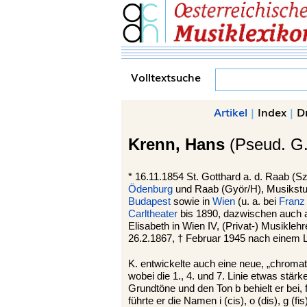
Volltextsuche
Artikel
|
Index
|
D
Krenn,
Hans
(Pseud. G.
*
16.11.1854 St. Gotthard a. d. Raab (
Sz
Ödenburg
und Raab (Györ/H), Musikstu
Budapest
sowie in
Wien
(u. a. bei
Franz
Carltheater
bis 1890, dazwischen auch
Elisabeth in Wien IV, (Privat-) Musiklehr
26.2.1867, † Februar 1945 nach einem Lu
K. entwickelte auch eine neue, „chromat
wobei die 1., 4. und 7. Linie etwas stär
Grundtöne und den Ton b behielt er bei,
führte er die Namen i (cis), o (dis), g (fi