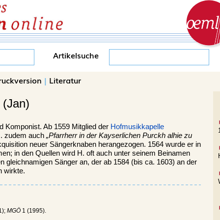
Artikelsuche
ruckversion
|
Literatur
(Jan)
 Komponist. Ab 1559 Mitglied der
Hofmusikkapelle
H. zudem auch
„Pfarrherr in der Kayserlichen Purckh alhie zu
kquisition neuer Sängerknaben herangezogen. 1564 wurde er in
n; in den Quellen wird H. oft auch unter seinem Beinamen
nen gleichnamigen Sänger an, der ab 1584 (bis ca. 1603) an der
 wirkte.
1);
MGÖ
1 (1995).