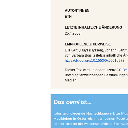
AUTOR*INNEN
ETH
LETZTE INHALTLICHE ÄNDERUNG
25.4.2003
EMPFOHLENE ZITIERWEISE
ETH
, Art. „Huys (Hyssen), Johann (Jan)“,
von Barbara Boisits (letzte inhaltliche Ä
https://dx.doi.org/10.1553/0x0001d273
Dieser Text wird unter der Lizenz
CC BY-
unterliegt abweichenden Bestimmungen; 
Medien.
Das
oeml
ist...
...das grundlegende Nachschlagewerk zu Mus
Musikleben in Österreich in all seinen Facet
richtet sich an die wissenschaftliche Fachwe