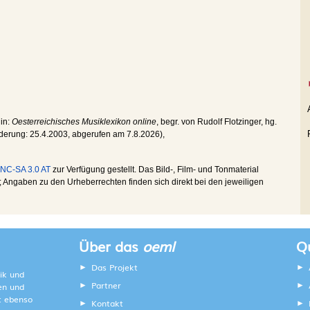
 in:
Oesterreichisches Musiklexikon online
, begr. von Rudolf Flotzinger, hg.
nderung:
25.4.2003
, abgerufen am
7.8.2026
),
NC-SA 3.0 AT
zur Verfügung gestellt. Das Bild-, Film- und Tonmaterial
Angaben zu den Urheberrechten finden sich direkt bei den jeweiligen
Über das
oeml
Qu
Das Projekt
ik und
Partner
ten und
lt ebenso
Kontakt