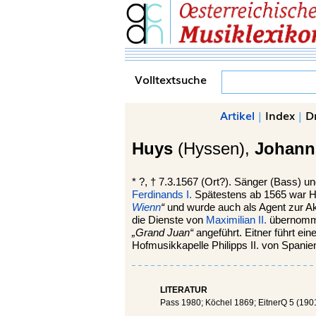
Volltextsuche
Artikel
|
Index
|
D
Huys
(Hyssen),
Johann
*
?, †
7.3.1567
(Ort?).
Sänger (Bass) und
Ferdinands I.
Spätestens ab 1565 war 
Wienn
“
und wurde auch als Agent zur A
die Dienste von
Maximilian II.
übernomme
„Grand Juan“
angeführt. Eitner führt ei
Hofmusikkapelle Philipps II. von Spanien
LITERATUR
Pass 1980; Köchel 1869; EitnerQ 5 (190