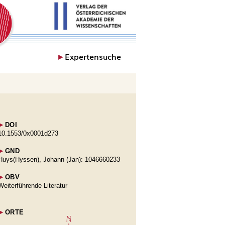
►
Expertensuche
►
DOI
10.1553/0x0001d273
►
GND
Huys(Hyssen), Johann (Jan): 1046660233
►
OBV
Weiterführende Literatur
►
ORTE