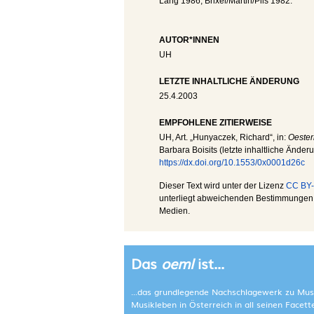
Lang 1986; Brixel/Martin/Pils 1982.
AUTOR*INNEN
UH
LETZTE INHALTLICHE ÄNDERUNG
25.4.2003
EMPFOHLENE ZITIERWEISE
UH
, Art. „Hunyaczek, Richard“, in:
Oester
Barbara Boisits (letzte inhaltliche Änder
https://dx.doi.org/10.1553/0x0001d26c
Dieser Text wird unter der Lizenz
CC BY-
unterliegt abweichenden Bestimmungen; 
Medien.
Das
oeml
ist...
...das grundlegende Nachschlagewerk zu Mus
Musikleben in Österreich in all seinen Facet