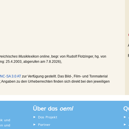
reichisches Musiklexikon online
, begr. von Rudolf Flotzinger, hg. von
ung:
25.4.2003
, abgerufen am
7.8.2026
),
NC-SA 3.0 AT
zur Verfügung gestellt. Das Bild-, Film- und Tonmaterial
Angaben zu den Urheberrechten finden sich direkt bei den jeweiligen
Über das
oeml
Qu
Das Projekt
ik und
Partner
ten und