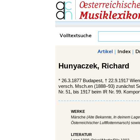
Volltextsuche
Artikel
|
Index
|
D
Hunyaczek,
Richard
*
26.3.1877
Budapest,
†
22.9.1917
Wien
versch. Msch.en (1888–93) zunächst Sol
Nr. 51, bis 1917 beim IR Nr. 99. Kompon
WERKE
Märsche
(Alte Bekannte, In deinem Lage
Österreichischer Luftflottenmarsch)
sowi
LITERATUR