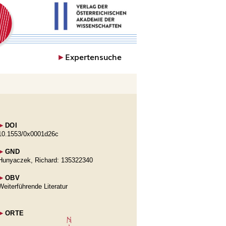
►
Expertensuche
►
DOI
10.1553/0x0001d26c
►
GND
Hunyaczek, Richard: 135322340
►
OBV
Weiterführende Literatur
►
ORTE