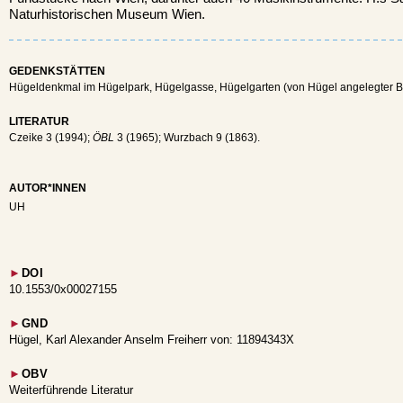
Naturhistorischen Museum Wien.
GEDENKSTÄTTEN
Hügeldenkmal im Hügelpark, Hügelgasse, Hügelgarten (von Hügel angelegter Bie
LITERATUR
Czeike 3 (1994);
ÖBL
3 (1965); Wurzbach 9 (1863).
AUTOR*INNEN
UH
►
DOI
10.1553/0x00027155
►
GND
Hügel, Karl Alexander Anselm Freiherr von: 11894343X
►
OBV
Weiterführende Literatur