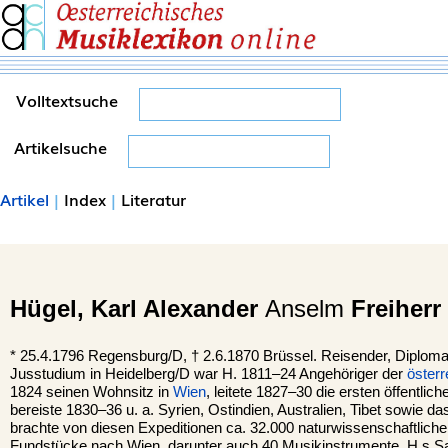
Volltextsuche
Artikelsuche
Artikel
|
Index
|
Literatur
Hügel,
Karl Alexander
Anselm
Freiherr
*
25.4.1796
Regensburg
/D, †
2.6.1870
Brüssel
. Reisender, Diplom
Jusstudium in Heidelberg/D war H. 1811–24 Angehöriger der
österr
1824 seinen Wohnsitz in
Wien
, leitete 1827–30 die ersten öffentli
bereiste 1830–36 u. a. Syrien, Ostindien, Australien, Tibet sowie d
brachte von diesen Expeditionen ca. 32.000 naturwissenschaftlich
Fundstücke nach Wien, darunter auch 40 Musikinstrumente. H.s S