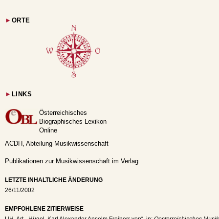
►
ORTE
►
LINKS
Österreichisches
Biographisches Lexikon
Online
ACDH, Abteilung Musikwissenschaft
Publikationen zur Musikwissenschaft im Verlag
LETZTE INHALTLICHE ÄNDERUNG
26/11/2002
EMPFOHLENE ZITIERWEISE
UH
, Art. „Hügel, Karl Alexander Anselm Freiherr von“, in:
Oesterreichisches Musik