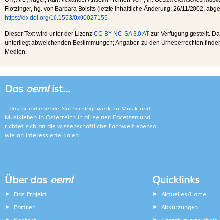
Flotzinger, hg. von Barbara Boisits (letzte inhaltliche Änderung:
26/11/2002
, abg
https://dx.doi.org/10.1553/0x00027155
Dieser Text wird unter der Lizenz
CC BY-NC-SA 3.0 AT
zur Verfügung gestellt. Da
unterliegt abweichenden Bestimmungen; Angaben zu den Urheberrechten finden s
Medien.
Das
oeml
ist...
...das grundlegende Nachschlagewerk zu Musik und
Musikleben in Österreich in all seinen Facetten und
richtet sich an die wissenschaftliche Fachwelt ebenso
wie an interessierte Laien.
Über das
oeml
Quicklinks
Das Projekt
Aktuelles/Home
Partner
Abkürzungen
Kontakt
Literaturverzeichnis