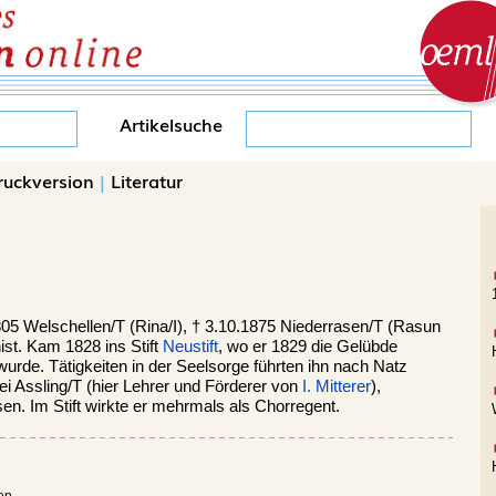
Artikelsuche
ruckversion
|
Literatur
1805 Welschellen/T (Rina/I), † 3.10.1875 Niederrasen/T (Rasun
nist. Kam 1828 ins Stift
Neustift
, wo er 1829 die Gelübde
urde. Tätigkeiten in der Seelsorge führten ihn nach Natz
bei Assling/T (hier Lehrer und Förderer von
I. Mitterer
),
sen. Im Stift wirkte er mehrmals als Chorregent.
en.