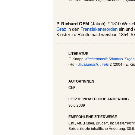
P. Richard OFM
(Jakob): * 1810 Welsche
Graz
in den
Franziskanerorden
ein und e
Kloster zu Reutte nachweisbar, 1854–57
LITERATUR
E. Knapp,
Kirchenmusik Südtirols. Ergä
(Hg.),
Musikgesch. Tirols
2 (2004); E. K
AUTOR*INNEN
ChF
LETZTE INHALTLICHE ÄNDERUNG
30.6.2009
EMPFOHLENE ZITIERWEISE
ChF
, Art. „Huber, Brüder“, in:
Oesterreich
Boisits (letzte inhaltliche Änderung:
30.6