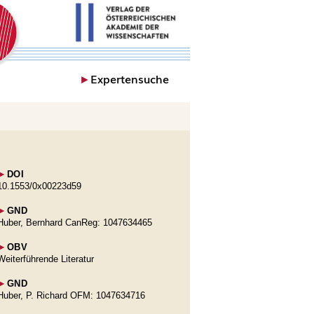
►
Expertensuche
►
DOI
10.1553/0x00223d59
►
GND
Huber, Bernhard CanReg: 1047634465
►
OBV
Weiterführende Literatur
►
GND
Huber, P. Richard OFM: 1047634716