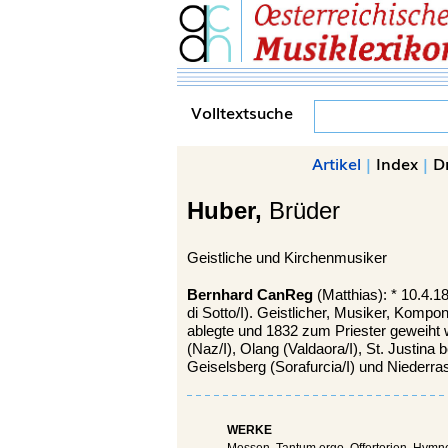
Volltextsuche
Artikel
|
Index
|
D
Huber,
Brüder
Geistliche und Kirchenmusiker
Bernhard CanReg
(Matthias): * 10.4.
di Sotto/I). Geistlicher, Musiker, Kompo
ablegte und 1832 zum Priester geweiht w
(Naz/I), Olang (Valdaora/I), St. Justina 
Geiselsberg (Sorafurcia/I) und Niederra
WERKE
Messen, Tantum ergo, Offertorien, Hymn