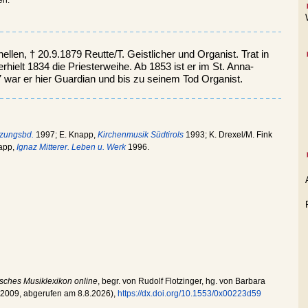
llen, † 20.9.1879 Reutte/T. Geistlicher und Organist. Trat in
rhielt 1834 die Priesterweihe. Ab 1853 ist er im St. Anna-
 war er hier Guardian und bis zu seinem Tod Organist.
nzungsbd.
1997; E. Knapp,
Kirchenmusik Südtirols
1993; K. Drexel/M. Fink
napp,
Ignaz Mitterer. Leben u. Werk
1996.
isches Musiklexikon online
, begr. von Rudolf Flotzinger, hg. von Barbara
.2009
, abgerufen am
8.8.2026
),
https://dx.doi.org/10.1553/0x00223d59