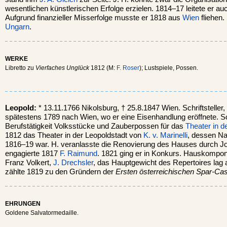
wesentlichen künstlerischen Erfolge erzielen. 1814–17 leitete er au
Aufgrund finanzieller Misserfolge musste er 1818 aus
Wien
fliehen. 
Ungarn
.
WERKE
Libretto zu
Vierfaches Unglück
1812 (M:
F. Roser
); Lustspiele, Possen.
Leopold:
* 13.11.1766 Nikolsburg, † 25.8.1847 Wien. Schriftsteller
spätestens 1789 nach Wien, wo er eine Eisenhandlung eröffnete. S
Berufstätigkeit Volksstücke und Zauberpossen für das
Theater in d
1812 das Theater in der Leopoldstadt von
K. v. Marinelli
, dessen Nac
1816–19 war. H. veranlasste die Renovierung des Hauses durch J
engagierte 1817
F. Raimund
. 1821 ging er in Konkurs. Hauskompo
Franz Volkert,
J. Drechsler
, das Hauptgewicht des Repertoires lag 
zählte 1819 zu den Gründern der
Ersten österreichischen Spar-Ca
EHRUNGEN
Goldene Salvatormedaille.