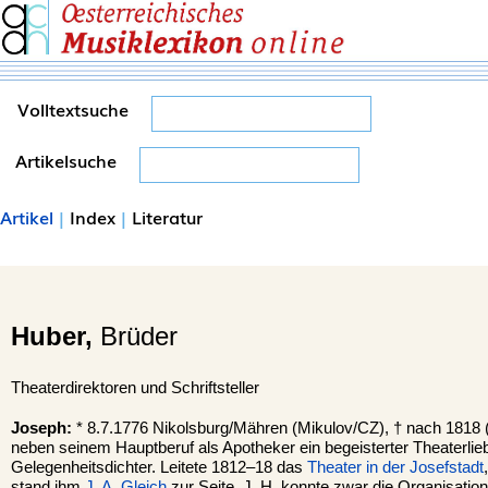
Volltextsuche
Artikelsuche
Artikel
|
Index
|
Literatur
Huber,
Brüder
Theaterdirektoren und Schriftsteller
Joseph:
* 8.7.1776 Nikolsburg/Mähren (Mikulov/CZ), † nach 1818 (
neben seinem Hauptberuf als Apotheker ein begeisterter Theaterli
Gelegenheitsdichter. Leitete 1812–18 das
Theater in der Josefstadt
stand ihm
J. A. Gleich
zur Seite. J. H. konnte zwar die Organisatio