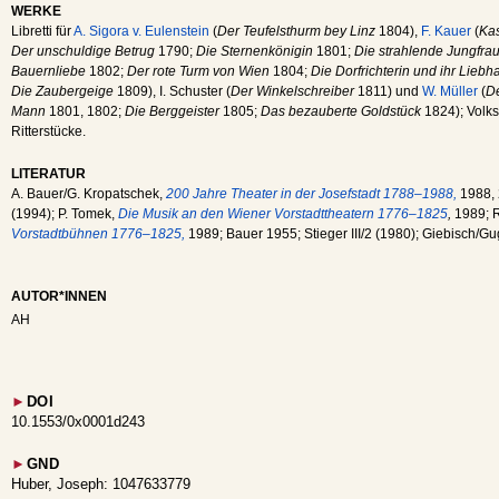
WERKE
Libretti für
A. Sigora v. Eulenstein
(
Der Teufelsthurm bey Linz
1804),
F. Kauer
(
Kas
Der unschuldige Betrug
1790;
Die Sternenkönigin
1801;
Die strahlende Jungfra
Bauernliebe
1802;
Der rote Turm von Wien
1804;
Die Dorfrichterin und ihr Liebh
Die Zaubergeige
1809), I. Schuster (
Der Winkelschreiber
1811) und
W. Müller
(
De
Mann
1801, 1802;
Die Berggeister
1805;
Das bezauberte Goldstück
1824); Volks
Ritterstücke.
LITERATUR
A. Bauer/G. Kropatschek,
200 Jahre Theater in der Josefstadt 1788–1988,
1988, 
(1994); P. Tomek,
Die Musik an den Wiener Vorstadttheatern 1776–1825
,
1989; R
Vorstadtbühnen 1776–1825,
1989; Bauer 1955; Stieger III/2 (1980); Giebisch/Gu
AUTOR*INNEN
AH
►
DOI
10.1553/0x0001d243
►
GND
Huber, Joseph: 1047633779