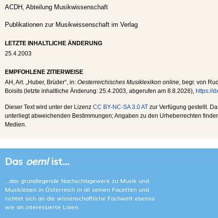
ACDH, Abteilung Musikwissenschaft
Publikationen zur Musikwissenschaft im Verlag
LETZTE INHALTLICHE ÄNDERUNG
25.4.2003
EMPFOHLENE ZITIERWEISE
AH
, Art. „Huber, Brüder“, in:
Oesterreichisches Musiklexikon online
, begr. von Rud
Boisits (letzte inhaltliche Änderung:
25.4.2003
, abgerufen am
8.8.2026
),
https://
Dieser Text wird unter der Lizenz
CC BY-NC-SA 3.0 AT
zur Verfügung gestellt. Da
unterliegt abweichenden Bestimmungen; Angaben zu den Urheberrechten finden s
Medien.
Das
oeml
ist...
...das grundlegende Nachschlagewerk zu Musik und
Musikleben in Österreich in all seinen Facetten und
richtet sich an die wissenschaftliche Fachwelt ebenso
wie an interessierte Laien.