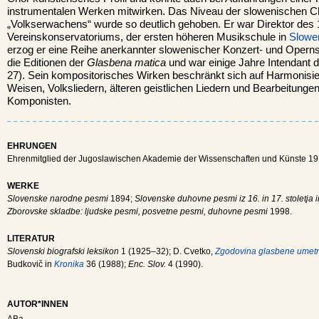
instrumentalen Werken mitwirken. Das Niveau der slowenischen Ch
„Volkserwachens“ wurde so deutlich gehoben. Er war Direktor des
Vereinskonservatoriums, der ersten höheren Musikschule in
Slowe
erzog er eine Reihe anerkannter slowenischer Konzert- und Oper
die Editionen der
Glasbena matica
und war einige Jahre Intendant 
27). Sein kompositorisches Wirken beschränkt sich auf Harmonisi
Weisen, Volksliedern, älteren geistlichen Liedern und Bearbeitung
Komponisten.
EHRUNGEN
Ehrenmitglied der Jugoslawischen Akademie der Wissenschaften und Künste 19
WERKE
Slovenske narodne pesmi
1894;
Slovenske duhovne pesmi iz 16. in 17. stoletja
Zborovske skladbe: ljudske pesmi, posvetne pesmi, duhovne pesmi
1998.
LITERATUR
Slovenski biografski leksikon
1 (1925–32); D. Cvetko,
Zgodovina glasbene umetn
Budkovič in
Kronika
36 (1988);
Enc. Slov.
4 (1990).
AUTOR*INNEN