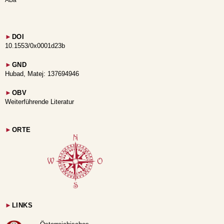
ABa
►
DOI
10.1553/0x0001d23b
►
GND
Hubad, Matej: 137694946
►
OBV
Weiterführende Literatur
►
ORTE
►
LINKS