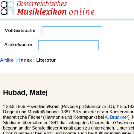
Volltextsuche
Artikelsuche
Artikel
|
Index
|
Literatur
Hubad,
Matej
*
28.8.1866 Powodiach/Krain (
Povodje
pri Skaručni/SLO), †
2.5.19
Dirigent und Musikpädagoge. 1887–98 studierte er am Konservato
theoretische Fächer (Harmonie und Kontrapunkt bei
A. Bruckner
).
Studiums übernahm er 1891 die Leitung des Chores der
Glasbena 
begann an der Schule dieser Anstalt auch zu unterrichten. Unter se
Chor künstlerisches Profil und konnte auch bei Aufführungen einer