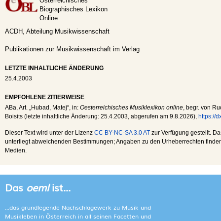
Österreichisches
Biographisches Lexikon
Online
ACDH, Abteilung Musikwissenschaft
Publikationen zur Musikwissenschaft im Verlag
LETZTE INHALTLICHE ÄNDERUNG
25.4.2003
EMPFOHLENE ZITIERWEISE
ABa
, Art. „Hubad, Matej“, in:
Oesterreichisches Musiklexikon online
, begr. von Ru
Boisits (letzte inhaltliche Änderung:
25.4.2003
, abgerufen am
9.8.2026
),
https://
Dieser Text wird unter der Lizenz
CC BY-NC-SA 3.0 AT
zur Verfügung gestellt. Da
unterliegt abweichenden Bestimmungen; Angaben zu den Urheberrechten finden s
Medien.
Das
oeml
ist...
...das grundlegende Nachschlagewerk zu Musik und
Musikleben in Österreich in all seinen Facetten und