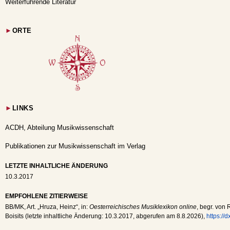
Weiterführende Literatur
►
ORTE
►
LINKS
ACDH, Abteilung Musikwissenschaft
Publikationen zur Musikwissenschaft im Verlag
LETZTE INHALTLICHE ÄNDERUNG
10.3.2017
EMPFOHLENE ZITIERWEISE
BB
/
MK
, Art. „Hruza, Heinz“, in:
Oesterreichisches Musiklexikon online
, begr. von 
Boisits (letzte inhaltliche Änderung:
10.3.2017
, abgerufen am
8.8.2026
),
https://