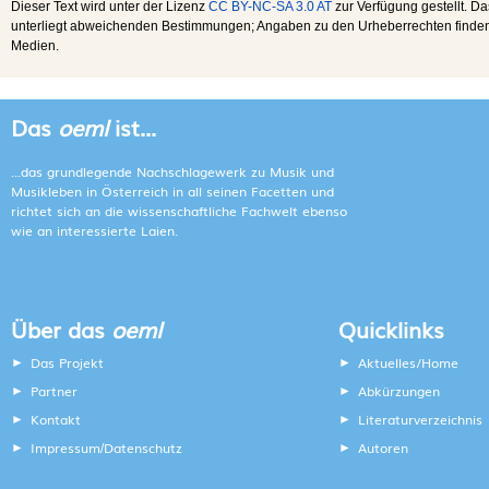
Dieser Text wird unter der Lizenz
CC BY-NC-SA 3.0 AT
zur Verfügung gestellt. Da
unterliegt abweichenden Bestimmungen; Angaben zu den Urheberrechten finden s
Medien.
Das
oeml
ist...
...das grundlegende Nachschlagewerk zu Musik und
Musikleben in Österreich in all seinen Facetten und
richtet sich an die wissenschaftliche Fachwelt ebenso
wie an interessierte Laien.
Über das
oeml
Quicklinks
Das Projekt
Aktuelles/Home
Partner
Abkürzungen
Kontakt
Literaturverzeichnis
Impressum
Datenschutz
Autoren
/