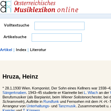
Volltextsuche
Artikelsuche
Artikel
|
Index
|
Literatur
Hruza,
Heinz
*
28.1.1930
Wien
. Komponist. Der Sohn eines Kellners war 1938–42
Sängerknaben
. 1943–45 studierte er Klarinette bei
L. Wlach
an der
Berufsmusiker (als Barpianist, beim
Wiener Solistenorchester,
bei 
Schrammeln
), Auftritte in
Rundfunk
und Fernsehen mit dem
H.-H.-T
Arrangeur von
Unterhaltungs
- und
Tanzmusik
. Zusammenarbeit u. 
Kreisler
und
T. Küppers
.