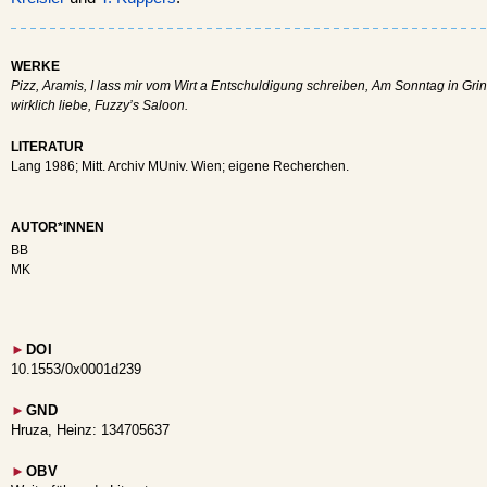
WERKE
Pizz, Aramis, I lass mir vom Wirt a Entschuldigung schreiben, Am Sonntag in Grinz
wirklich liebe, Fuzzy’s Saloon.
LITERATUR
Lang 1986; Mitt. Archiv MUniv. Wien; eigene Recherchen.
AUTOR*INNEN
BB
MK
►
DOI
10.1553/0x0001d239
►
GND
Hruza, Heinz: 134705637
►
OBV