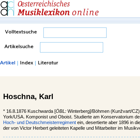
Volltextsuche
Artikelsuche
Artikel
|
Index
|
Literatur
Hoschna,
Karl
*
16.8.1876
Kuschwarda
[
ÖBL:
Winterberg]/Böhmen (Kunžvart/CZ)
York/USA.
Komponist und Oboist. Studierte am Konservatorium d
Hoch- und Deutschmeisterregiment
ein, desertierte aber 1896 in d
der von Victor Herbert geleiteten Kapelle und Mitarbeiter im Musikv