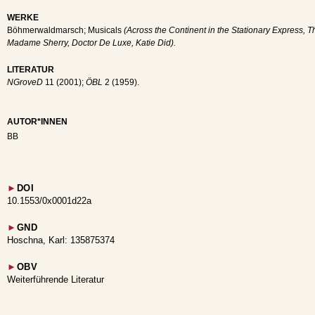
WERKE
Böhmerwaldmarsch; Musicals
(Across the Continent in the Stationary Express, 
Madame Sherry, Doctor De Luxe, Katie Did).
LITERATUR
NGroveD
11 (2001);
ÖBL
2 (1959).
AUTOR*INNEN
BB
►
DOI
10.1553/0x0001d22a
►
GND
Hoschna, Karl: 135875374
►
OBV
Weiterführende Literatur