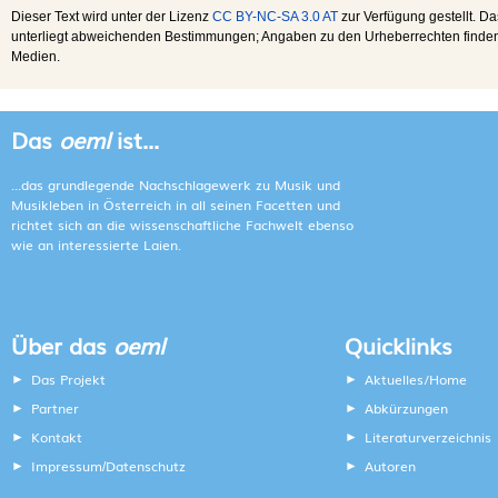
Dieser Text wird unter der Lizenz
CC BY-NC-SA 3.0 AT
zur Verfügung gestellt. Da
unterliegt abweichenden Bestimmungen; Angaben zu den Urheberrechten finden s
Medien.
Das
oeml
ist...
...das grundlegende Nachschlagewerk zu Musik und
Musikleben in Österreich in all seinen Facetten und
richtet sich an die wissenschaftliche Fachwelt ebenso
wie an interessierte Laien.
Über das
oeml
Quicklinks
Das Projekt
Aktuelles/Home
Partner
Abkürzungen
Kontakt
Literaturverzeichnis
Impressum
Datenschutz
Autoren
/