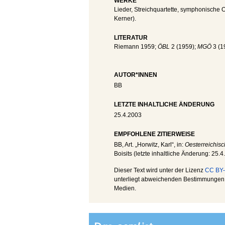
WERKE
Lieder, Streichquartette, symphonische O
Kerner).
LITERATUR
Riemann 1959;
ÖBL
2 (1959);
MGÖ
3 (1
AUTOR*INNEN
BB
LETZTE INHALTLICHE ÄNDERUNG
25.4.2003
EMPFOHLENE ZITIERWEISE
BB
, Art. „Horwitz, Karl“, in:
Oesterreichisc
Boisits (letzte inhaltliche Änderung:
25.4
Dieser Text wird unter der Lizenz
CC BY-
unterliegt abweichenden Bestimmungen; 
Medien.