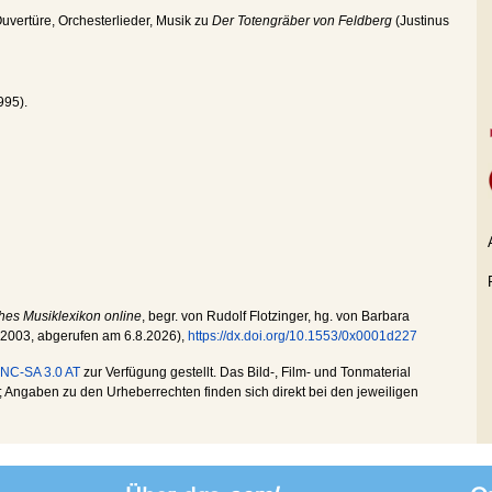
uvertüre, Orchesterlieder, Musik zu
Der Totengräber von Feldberg
(Justinus
995).
hes Musiklexikon online
, begr. von Rudolf Flotzinger, hg. von Barbara
.2003
, abgerufen am
6.8.2026
),
https://dx.doi.org/10.1553/0x0001d227
NC-SA 3.0 AT
zur Verfügung gestellt. Das Bild-, Film- und Tonmaterial
Angaben zu den Urheberrechten finden sich direkt bei den jeweiligen