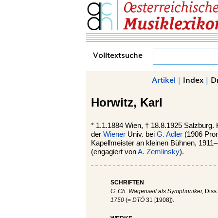
Volltextsuche
Artikel
|
Index
|
D
Horwitz,
Karl
*
1.1.1884
Wien,
†
18.8.1925
Salzburg.
K
der
Wiener
Univ. bei
G. Adler
(1906 Prom
Kapellmeister an kleinen Bühnen, 1911
(engagiert von
A. Zemlinsky
).
SCHRIFTEN
G. Ch. Wagenseil als Symphoniker,
Diss.
1750
(=
DTÖ
31 [1908]).