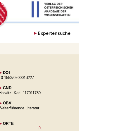
►
Expertensuche
►
DOI
10.1553/0x0001d227
►
GND
Horwitz, Karl: 117011789
►
OBV
Weiterführende Literatur
►
ORTE