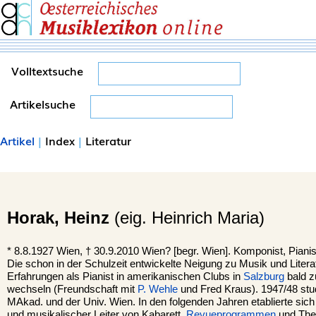
Volltextsuche
Artikelsuche
Artikel
|
Index
|
Literatur
Horak,
Heinz
(eig. Heinrich Maria)
*
8.8.1927
Wien
, †
30.9.2010 Wien? [begr. Wien]. Komponist, Pianis
Die schon in der Schulzeit entwickelte Neigung zu Musik und Literat
Erfahrungen als Pianist in amerikanischen Clubs in
Salzburg
bald 
wechseln (Freundschaft mit
P. Wehle
und Fred Kraus). 1947/48 stu
MAkad. und der Univ. Wien. In den folgenden Jahren etablierte sich
und musikalischer Leiter von Kabarett,
Revueprogrammen
und The