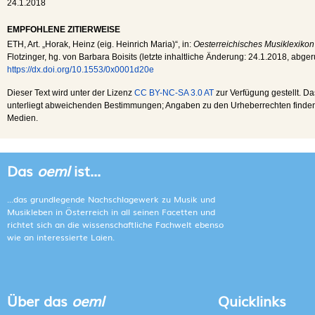
24.1.2018
EMPFOHLENE ZITIERWEISE
ETH
, Art. „Horak, Heinz (eig. Heinrich Maria)“, in:
Oesterreichisches Musiklexikon
Flotzinger, hg. von Barbara Boisits (letzte inhaltliche Änderung:
24.1.2018
, abge
https://dx.doi.org/10.1553/0x0001d20e
Dieser Text wird unter der Lizenz
CC BY-NC-SA 3.0 AT
zur Verfügung gestellt. Da
unterliegt abweichenden Bestimmungen; Angaben zu den Urheberrechten finden s
Medien.
Das
oeml
ist...
...das grundlegende Nachschlagewerk zu Musik und
Musikleben in Österreich in all seinen Facetten und
richtet sich an die wissenschaftliche Fachwelt ebenso
wie an interessierte Laien.
Über das
oeml
Quicklinks