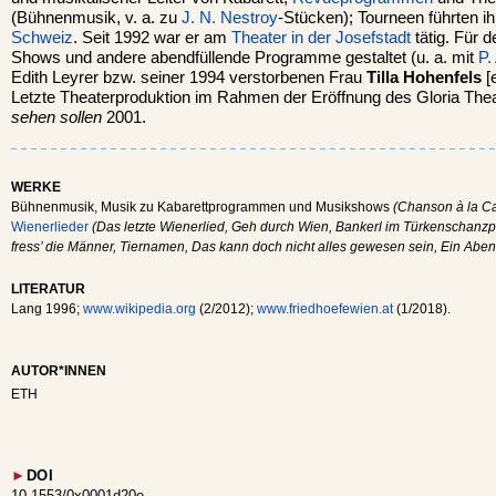
(Bühnenmusik, v. a. zu
J. N. Nestroy
-Stücken); Tourneen führten i
Schweiz
. Seit 1992 war er am
Theater in der Josefstadt
tätig. Für 
Shows und andere abendfüllende Programme gestaltet (u. a. mit
P.
Edith Leyrer bzw. seiner 1994 verstorbenen Frau
Tilla Hohenfels
[e
Letzte Theaterproduktion im Rahmen der Eröffnung des Gloria The
sehen sollen
2001.
WERKE
Bühnenmusik, Musik zu Kabarettprogrammen und Musikshows
(Chanson à la Ca
Wienerlieder
(Das letzte Wienerlied, Geh durch Wien, Bankerl im Türkenschanzp
fress’ die Männer, Tiernamen, Das kann doch nicht alles gewesen sein, Ein Aben
LITERATUR
Lang 1996;
www.wikipedia.org
(2/2012);
www.friedhoefewien.at
(1/2018).
AUTOR*INNEN
ETH
►
DOI
10.1553/0x0001d20e