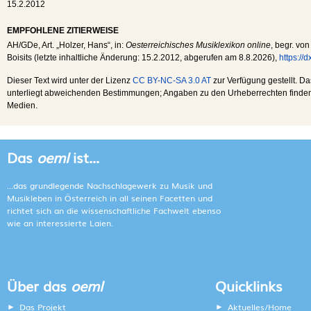
15.2.2012
EMPFOHLENE ZITIERWEISE
AH
/
GDe
, Art. „Holzer, Hans“, in:
Oesterreichisches Musiklexikon online
, begr. vo
Boisits (letzte inhaltliche Änderung:
15.2.2012
, abgerufen am
8.8.2026
),
https://
Dieser Text wird unter der Lizenz
CC BY-NC-SA 3.0 AT
zur Verfügung gestellt. Da
unterliegt abweichenden Bestimmungen; Angaben zu den Urheberrechten finden s
Medien.
Das
oeml
ist...
...das grundlegende Nachschlagewerk zu Musik und
Musikleben in Österreich in all seinen Facetten und
richtet sich an die wissenschaftliche Fachwelt ebenso
wie an interessierte Laien.
Über das
oeml
Quicklinks
Das Projekt
Aktuelles/Home