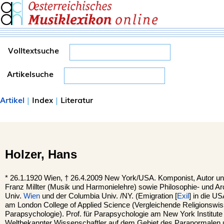
Volltextsuche
Artikelsuche
Artikel
|
Index
|
Literatur
Holzer,
Hans
*
26.1.1920
Wien,
†
26.4.2009
New York/USA.
Komponist, Autor un
Franz Millter (Musik und Harmonielehre) sowie Philosophie- und Ar
Univ.
Wien
und der Columbia Univ. /NY. (Emigration [
Exil
] in die U
am London College of Applied Science (Vergleichende Religionswi
Parapsychologie). Prof. für Parapsychologie am New York Institute
Weltbekannter Wissenschaftler auf dem Gebiet des Paranormalen u