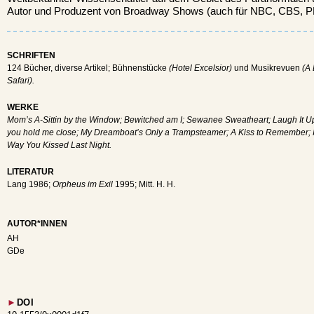
Autor und Produzent von Broadway Shows (auch für NBC, CBS, PB
SCHRIFTEN
124 Bücher, diverse Artikel; Bühnenstücke
(Hotel Excelsior)
und Musikrevuen
(A 
Safari).
WERKE
Mom’s A-Sittin by the Window; Bewitched am I; Sewanee Sweatheart; Laugh It Up
you hold me close; My Dreamboat’s Only a Trampsteamer; A Kiss to Remember; I
Way You Kissed Last Night.
LITERATUR
Lang 1986;
Orpheus im Exil
1995; Mitt. H. H.
AUTOR*INNEN
AH
GDe
►
DOI