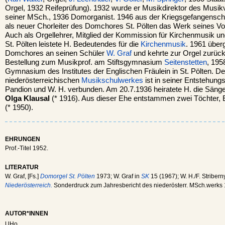
Orgel, 1932 Reifeprüfung). 1932 wurde er Musikdirektor des Musikve
seiner MSch., 1936 Domorganist. 1946 aus der Kriegsgefangenscha
als neuer Chorleiter des Domchores St. Pölten das Werk seines Vor
Auch als Orgellehrer, Mitglied der Kommission für Kirchenmusik un
St. Pölten leistete H. Bedeutendes für die
Kirchenmusik
. 1961 über
Domchores an seinen Schüler
W. Graf
und kehrte zur Orgel zurück.
Bestellung zum Musikprof. am Stiftsgymnasium
Seitenstetten
, 195
Gymnasium des Institutes der Englischen Fräulein in St. Pölten. D
niederösterreichischen
Musikschulwerkes
ist in seiner Entstehun
Pandion und W. H. verbunden. Am 20.7.1936 heiratete H. die Sän
Olga Klausal
(* 1916). Aus dieser Ehe entstammen zwei Töchter, El
(* 1950).
EHRUNGEN
Prof.-Titel 1952.
LITERATUR
W. Graf, [Fs.]
Domorgel St. Pölten
1973; W. Graf in
SK
15 (1967); W. H./F. Stribern
Niederösterreich.
Sonderdruck zum Jahresbericht des niederösterr. MSch.werks 
AUTOR*INNEN
UHo