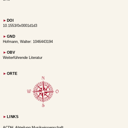
►
DOI
10.1553/0x0001d1d3
►
GND
Hofmann, Walter: 1046443194
►
OBV
Weiterführende Literatur
►
ORTE
►
LINKS
ACDH, Abteilung Musikwissenschaft