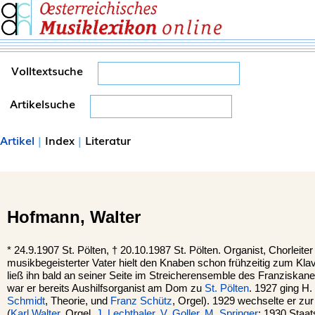
Volltextsuche
Artikelsuche
Artikel
|
Index
|
Literatur
Hofmann,
Walter
*
24.9.1907
St. Pölten,
†
20.10.1987
St. Pölten.
Organist, Chorleite
musikbegeisterter Vater hielt den Knaben schon frühzeitig zum Klavi
ließ ihn bald an seiner Seite im Streicherensemble des Franziskan
war er bereits Aushilfsorganist am Dom zu
St. Pölten
. 1927 ging H.
Schmidt
, Theorie, und
Franz Schütz
, Orgel). 1929 wechselte er zu
(
Karl Walter
, Orgel,
J. Lechthaler
,
V. Goller
,
M. Springer
; 1930 Staat