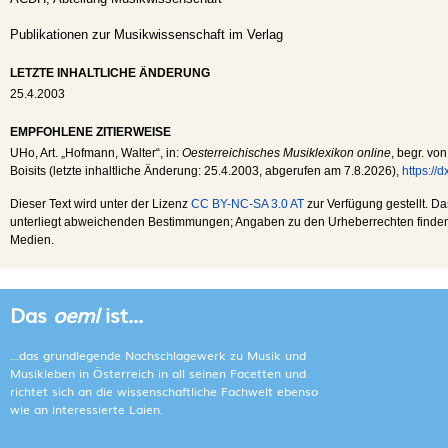
Publikationen zur Musikwissenschaft im Verlag
LETZTE INHALTLICHE ÄNDERUNG
25.4.2003
EMPFOHLENE ZITIERWEISE
UHo
, Art. „Hofmann, Walter“, in:
Oesterreichisches Musiklexikon online
, begr. vo
Boisits (letzte inhaltliche Änderung:
25.4.2003
, abgerufen am
7.8.2026
),
https://
Dieser Text wird unter der Lizenz
CC BY-NC-SA 3.0 AT
zur Verfügung gestellt. Da
unterliegt abweichenden Bestimmungen; Angaben zu den Urheberrechten finden s
Medien.
Das
oeml
ist...
...das grundlegende Nachschlagewerk zu Musik und
Musikleben in Österreich in all seinen Facetten und
richtet sich an die wissenschaftliche Fachwelt ebenso
wie an interessierte Laien.