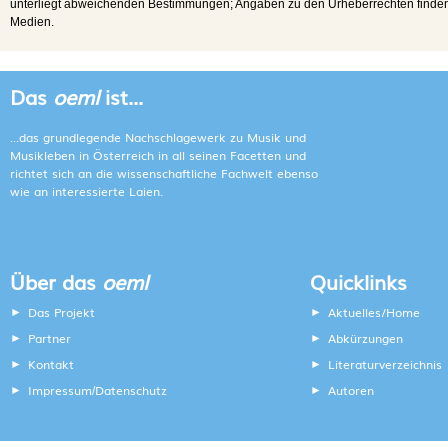
unterliegt abweichenden Bestimmungen; Angaben zu den Urheberrechten finden s
Medien.
Das
oeml
ist...
...das grundlegende Nachschlagewerk zu Musik und
Musikleben in Österreich in all seinen Facetten und
richtet sich an die wissenschaftliche Fachwelt ebenso
wie an interessierte Laien.
Über das
oeml
Quicklinks
Das Projekt
Aktuelles/Home
Partner
Abkürzungen
Kontakt
Literaturverzeichnis
Impressum
Datenschutz
Autoren
/