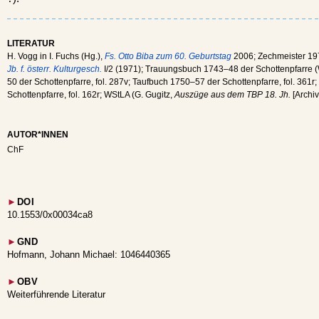
LITERATUR
H. Vogg in I. Fuchs (Hg.),
Fs. Otto Biba zum 60. Geburtstag
2006; Zechmeister 197
Jb. f. österr. Kulturgesch.
I/2 (1971); Trauungsbuch 1743–48 der Schottenpfarre (W
50 der Schottenpfarre, fol. 287v; Taufbuch 1750–57 der Schottenpfarre, fol. 361
Schottenpfarre, fol. 162r; WStLA (G. Gugitz,
Auszüge aus dem TBP 18. Jh.
[Archiv
AUTOR*INNEN
ChF
►
DOI
10.1553/0x00034ca8
►
GND
Hofmann, Johann Michael: 1046440365
►
OBV
Weiterführende Literatur