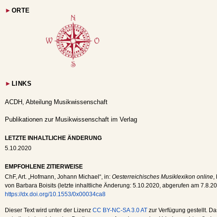
►
ORTE
►
LINKS
ACDH, Abteilung Musikwissenschaft
Publikationen zur Musikwissenschaft im Verlag
LETZTE INHALTLICHE ÄNDERUNG
5.10.2020
EMPFOHLENE ZITIERWEISE
ChF
, Art. „Hofmann, Johann Michael“, in:
Oesterreichisches Musiklexikon online
,
von Barbara Boisits (letzte inhaltliche Änderung:
5.10.2020
, abgerufen am
7.8.2
https://dx.doi.org/10.1553/0x00034ca8
Dieser Text wird unter der Lizenz
CC BY-NC-SA 3.0 AT
zur Verfügung gestellt. Da