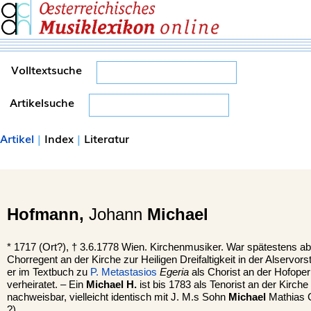
Volltextsuche
Artikelsuche
Artikel
|
Index
|
Literatur
Hofmann,
Johann
Michael
*
1717 (Ort?), †
3.6.1778
Wien
. Kirchenmusiker. War spätestens a
Chorregent an der Kirche zur Heiligen Dreifaltigkeit in der Alservorst
er im Textbuch zu
P. Metastasios
Egeria
als Chorist an der Hofope
verheiratet. – Ein
Michael H.
ist bis 1783 als Tenorist an der Kirche
nachweisbar, vielleicht identisch mit J. M.s Sohn
Michael
Mathias C
?).