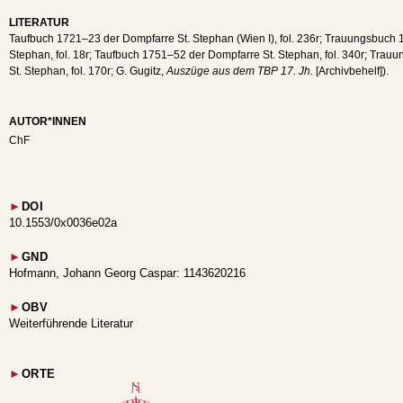
LITERATUR
Taufbuch 1721–23 der Dompfarre St. Stephan (Wien I), fol. 236r; Trauungsbuch
Stephan, fol. 18r; Taufbuch 1751–52 der Dompfarre St. Stephan, fol. 340r; Tra
St. Stephan, fol. 170r; G. Gugitz,
Auszüge aus dem TBP 17. Jh.
[Archivbehelf]).
AUTOR*INNEN
ChF
►
DOI
10.1553/0x0036e02a
►
GND
Hofmann, Johann Georg Caspar: 1143620216
►
OBV
Weiterführende Literatur
►
ORTE