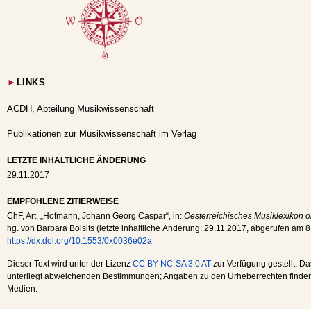
►
LINKS
ACDH, Abteilung Musikwissenschaft
Publikationen zur Musikwissenschaft im Verlag
LETZTE INHALTLICHE ÄNDERUNG
29.11.2017
EMPFOHLENE ZITIERWEISE
ChF
, Art. „Hofmann, Johann Georg Caspar“, in:
Oesterreichisches Musiklexikon o
hg. von Barbara Boisits (letzte inhaltliche Änderung:
29.11.2017
, abgerufen am
8
https://dx.doi.org/10.1553/0x0036e02a
Dieser Text wird unter der Lizenz
CC BY-NC-SA 3.0 AT
zur Verfügung gestellt. Da
unterliegt abweichenden Bestimmungen; Angaben zu den Urheberrechten finden s
Medien.