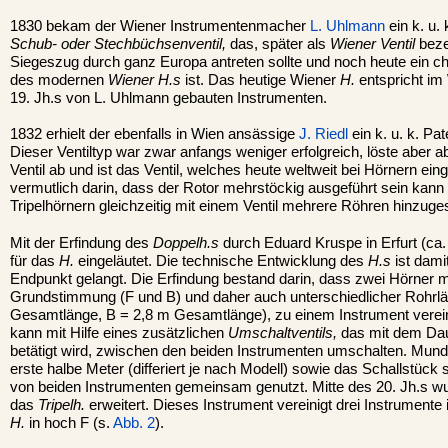
1830 bekam der Wiener Instrumentenmacher
L. Uhlmann
ein k. u. 
Schub- oder Stechbüchsenventil,
das, später als
Wiener Ventil
beze
Siegeszug durch ganz Europa antreten sollte und noch heute ein c
des modernen
Wiener H.s
ist. Das heutige Wiener
H.
entspricht im
19. Jh.s von L. Uhlmann gebauten Instrumenten.
1832 erhielt der ebenfalls in Wien ansässige
J. Riedl
ein k. u. k. Pa
Dieser Ventiltyp war zwar anfangs weniger erfolgreich, löste aber
Ventil ab und ist das Ventil, welches heute weltweit bei Hörnern ein
vermutlich darin, dass der Rotor mehrstöckig ausgeführt sein kann
Tripelhörnern gleichzeitig mit einem Ventil mehrere Röhren hinzug
Mit der Erfindung des
Doppelh.s
durch Eduard Kruspe in Erfurt (ca
für das
H.
eingeläutet. Die technische Entwicklung des
H.s
ist dami
Endpunkt gelangt. Die Erfindung bestand darin, dass zwei Hörner mi
Grundstimmung (F und B) und daher auch unterschiedlicher Rohrlä
Gesamtlänge, B = 2,8 m Gesamtlänge), zu einem Instrument verein
kann mit Hilfe eines zusätzlichen
Umschaltventils,
das mit dem Dau
betätigt wird, zwischen den beiden Instrumenten umschalten. Mun
erste halbe Meter (differiert je nach Modell) sowie das Schallstück
von beiden Instrumenten gemeinsam genutzt. Mitte des 20. Jh.s wu
das
Tripelh.
erweitert. Dieses Instrument vereinigt drei Instrumente 
H.
in hoch F (s.
Abb. 2
).