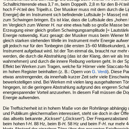
Schalltrichterende etwa 3,7 m, beim Doppel
h.
2,8 m für den B-
H.
tei
hoch F-
H.
teil des Tripel
h.s.
Der Musiker muss mit dem durch die Lip
Energie] die im Instrument sich befindende Luftsäule [= Masse] m
zum Schwingen bringen. Es ist klar, dass die Luftsäule des „hohen 
im Vergleich zum Wiener
H.
nur eine etwa halb so große Masse besi
Erzeugung einer gleich großen Schwingungsamplitude [= Lautstärke
Energie notwendig. Kurz gesagt: der Musiker muss beim Wiener Mo
gleich starken stehenden Welle im Instrument mehr Energie aufwe
gilt jedoch nur für den Tonbeginn (die ersten 15–60 Millisekunden),
Instrument aufgebaut wird. Ist der Ton einmal da, braucht nur mehr
werden, die durch die Abstrahlung (das ist der Klang, den wir als I
wahrnehmen) und durch die innere Reibung verloren geht. In der S
Effekt bei Werken zum Tragen, welche für Hörner viele Staccato-N
im hohen Register beinhalten (z. B.: Opern von
G. Verdi
). Diese Pa
etwas anstrengender, da innerhalb kurzer Zeit sehr viele Einschwi
bewerkstelligen sind. Bei Werken mit vielen lang ausgehaltenen Tön
hingegen, ist die geringere Abstrahlung aufgrund des engeren Schal
energiesparender Vorteil anzusehen. In diesem Fall müssen die D
Energie aufwenden.
Die Treffsicherheit ist in hohem Maße von der Rohrlänge abhängig
und Publikum gleichermaßen interessiert, steht sie doch in der Öffent
das allseits bekannte „Kicksen“ („Gicksen“). Der Frequenzabstand 
beim hohen f-
H.
88 Hz, beim B-
H.
58 Hz und beim F-
H.
nur mehr 4
Hertz-Abstand der einzelnen Töne über den gesamten Spielbereich z