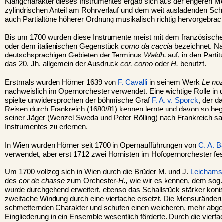
Klangcharakter dieses Instrumentes ergab sich aus der engeren 
zylindrischen Anteil am Rohrverlauf und dem weit ausladenden Scha
auch Partialtöne höherer Ordnung musikalisch richtig hervorgebrac
Bis um 1700 wurden diese Instrumente meist mit dem französisc
oder dem italienischen Gegenstück
corno da caccia
bezeichnet. Na
deutschsprachigen Gebieten der Terminus
Waldh.
auf, in den Partit
das 20. Jh. allgemein der Ausdruck
cor, corno
oder
H.
benutzt.
Erstmals wurden Hörner 1639 von
F. Cavalli
in seinem Werk
Le noz
nachweislich im Opernorchester verwendet. Eine wichtige Rolle in 
spielte unwidersprochen der böhmische Graf
F. A. v. Sporck
, der d
Reisen durch Frankreich (1680/81) kennen lernte und davon so bege
seiner Jäger (Wenzel Sweda und Peter Rölling) nach Frankreich sa
Instrumentes zu erlernen.
In Wien wurden Hörner seit 1700 in Opernaufführungen von
C. A. B
verwendet, aber erst 1712 zwei Hornisten im Hofopernorchester fest
Um 1700 vollzog sich in Wien durch die Brüder M. und J.
Leichams
des
cor de chasse
zum Orchester-
H.,
wie wir es kennen, dem sog
wurde durchgehend erweitert, ebenso das Schallstück stärker koni
zweifache Windung durch eine vierfache ersetzt. Die Mensurände
schmetternden Charakter und schufen einen weicheren, mehr abged
Eingliederung in ein Ensemble wesentlich förderte. Durch die vie