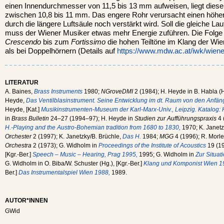
einen Innendurchmesser von 11,5 bis 13 mm aufweisen, liegt diese
zwischen 10,8 bis 11 mm. Das engere Rohr verursacht einen höher
durch die längere Luftsäule noch verstärkt wird. Soll die gleiche L
muss der Wiener Musiker etwas mehr Energie zuführen. Die Folge i
Crescendo
bis zum
Fortissimo
die hohen Teiltöne im Klang der Wie
als bei Doppelhörnern (Details auf
https://www.mdw.ac.at/iwk/wiene
LITERATUR
A. Baines,
Brass Instruments
1980;
NGroveDMI
2 (1984); H. Heyde in B. Habla (
Heyde,
Das Ventilblasinstrument. Seine Entwicklung im dt. Raum von den Anfän
Heyde, [Kat.]
Musikinstrumenten-Museum der Karl-Marx-Univ., Leipzig. Katalog:
in
Brass Bulletin
24–27 (1994–97); H. Heyde in
Studien zur Aufführungspraxis
4 
H.-Playing and the Austro-Bohemian tradition from 1680 to 1830,
1970; K. Janetz
Orchester
2 (1997); K. Janetzky/B. Brüchle,
Das H.
1984;
MGG
4 (1996); R. Morl
Orchestra
2 (1973); G. Widholm in
Proceedings of the Institute of Acoustics
19 (19
[Kgr.-Ber.]
Speech – Music – Hearing, Prag 1995,
1995; G. Widholm in
Zur Situat
G. Widholm in O. Biba/W. Schuster (Hg.), [Kgr.-Ber.]
Klang und Komponist Wien 1
Ber.]
Das Instrumentalspiel Wien 1988,
1989.
AUTOR*INNEN
GWid