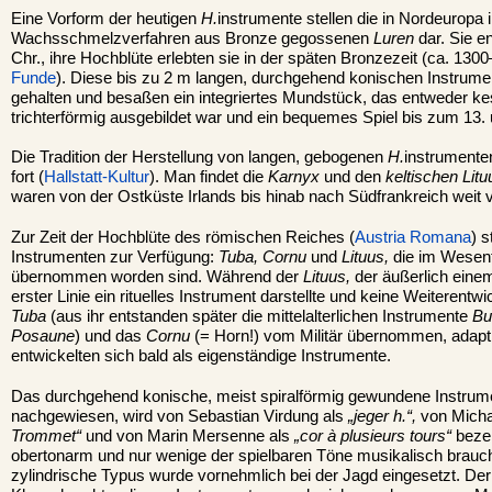
Eine Vorform der heutigen
H.
instrumente stellen die in Nordeuropa i
Wachsschmelzverfahren aus Bronze gegossenen
Luren
dar. Sie e
Chr., ihre Hochblüte erlebten sie in der späten Bronzezeit (ca. 1300
Funde
). Diese bis zu 2 m langen, durchgehend konischen Instrum
gehalten und besaßen ein integriertes Mundstück, das entweder ke
trichterförmig ausgebildet war und ein bequemes Spiel bis zum 13. 
Die Tradition der Herstellung von langen, gebogenen
H.
instrumente
fort (
Hallstatt-Kultur
). Man findet die
Karnyx
und den
keltischen Litu
waren von der Ostküste Irlands bis hinab nach Südfrankreich weit v
Zur Zeit der Hochblüte des römischen Reiches (
Austria Romana
) s
Instrumenten zur Verfügung:
Tuba, Cornu
und
Lituus,
die im Wesent
übernommen worden sind. Während der
Lituus,
der äußerlich einem
erster Linie ein rituelles Instrument darstellte und keine Weiterentw
Tuba
(aus ihr entstanden später die mittelalterlichen Instrumente
Bu
Posaune
) und das
Cornu
(= Horn!) vom Militär übernommen, adapti
entwickelten sich bald als eigenständige Instrumente.
Das durchgehend konische, meist spiralförmig gewundene Instrument
nachgewiesen, wird von Sebastian Virdung als
„jeger h.“,
von Micha
Trommet“
und von Marin Mersenne als
„cor à plusieurs tours“
bezei
obertonarm und nur wenige der spielbaren Töne musikalisch brauc
zylindrische Typus wurde vornehmlich bei der Jagd eingesetzt. De