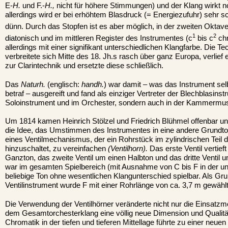
E-
H.
und F.-
H.,
nicht für höhere Stimmungen) und der Klang wirkt n
allerdings wird er bei erhöhtem Blasdruck (= Energiezufuhr) sehr s
dünn. Durch das Stopfen ist es aber möglich, in der zweiten Oktave
1
2
diatonisch und im mittleren Register des Instrumentes (c
bis c
chr
allerdings mit einer signifikant unterschiedlichen Klangfarbe. Die T
verbreitete sich Mitte des 18. Jh.s rasch über ganz Europa, verlief e
zur Clarintechnik und ersetzte diese schließlich.
Das
Naturh.
(englisch:
handh.
) war damit – was das Instrument sel
betraf – ausgereift und fand als einziger Vertreter der Blechblasinst
Soloinstrument und im Orchester, sondern auch in der Kammermu
Um 1814 kamen Heinrich Stölzel und Friedrich Blühmel offenbar u
die Idee, das Umstimmen des Instrumentes in eine andere Grundt
eines Ventilmechanismus, der ein Rohrstück im zylindrischen Teil 
hinzuschaltet, zu vereinfachen
(Ventilhorn).
Das erste Ventil vertief
Ganzton, das zweite Ventil um einen Halbton und das dritte Ventil 
war im gesamten Spielbereich (mit Ausnahme von C bis F in der un
beliebige Ton ohne wesentlichen Klangunterschied spielbar. Als G
Ventilinstrument wurde F mit einer Rohrlänge von ca. 3,7 m gewählt
Die Verwendung der Ventilhörner veränderte nicht nur die Einsatzmö
dem Gesamtorchesterklang eine völlig neue Dimension und Qualität
Chromatik in der tiefen und tieferen Mittellage führte zu einer neu