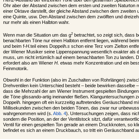
Ohr aber der Abstand zwischen dem ersten und zweiten Naturton mu
einer Oktave darstellt, der gleiche Abstand zwischen dem zweiten u
eine Quinte, usw. Den Abstand zwischen dem zwölften und dreize
nur mehr als einen Halbton wahr.
2
Wenn man die Situation um das g
betrachtet, so zeigt sich, dass 
benachbarten Töne nur einen Halbton entfernt liegen, während beim
und beim f-
H.
teil eines Doppel
h.s
schon eine Terz vom Zielton entfe
der Wiener Musiker seine Lippenspannung wesentlich exakter als 
muss, um nicht irrtümlich auf einem benachbarten Ton zu landen. D
erfordert also am Wiener
H.
etwas mehr Konzentration und ein bess
Feinmotorik.
Obwohl in der Funktion (also im Zuschalten von Rohrlängen) zwi
Drehventilen kein Unterschied besteht – beide bewirken dasselbe –,
dass die Mehrzahl der am Wiener Instrument gespielten Bindungen 
die Töne glissando-artig ineinander fließen. Klanguntersuchungen 
Doppel
h.
hingegen oft ein kurzzeitig auftretendes Geräuschband mi
Millisekunden zwischen den beiden Tönen, das zwar nur unbewuss
wahrgenommen wird (s.
Abb. 4
). Untersuchungen zeigen, dass nicht
sondern die Position, an der der Ventilstock sitzt, dafür verantwortli
Ventil für einen gespielten Ton gerade an einem Druckknoten, so kli
befindet es sich an einem Druckbauch, so tritt ein Geräuschband au