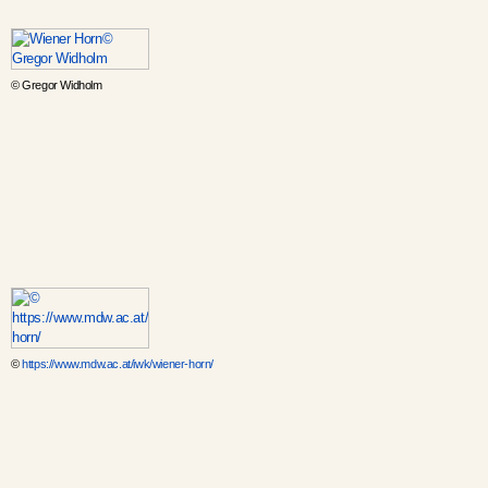
© Gregor Widholm
©
https://www.mdw.ac.at/iwk/wiener-horn/