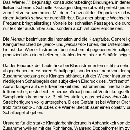
Das Wiener
H.
begünstigt konstruktionsbedingt Bindungen, in dene
fließen scheinen. Schnelle Passagen klingen (obwohl perfekt gespiel
zum Teil verschwommen. Mit dem Drehventil des Doppel
h.s
sind w
einem Adagio) schwerer durchführbar. Das eher abrupte Wechseln 
Frequenz bringt allerdings Vorteile bei schnellen Passagen, die dur
nur leichter ausführbar sind, sondern auch virtuoser erscheinen.
Die
Mensur
beeinflusst die Intonation und die Klangfarbe. Generell 
Klangunterschied bei
piano-
und
pianissimo
-Tönen, der Unterschied 
hier ist das Wiener Instrument bei gleichem abgegebenen Schallpege
produziert also einen helleren, strahlenderen, bis zur Schärfe neig
Da der Eindruck der Lautstärke bei Blasinstrumenten nicht so sehr
abgegebenen, messbaren Schallpegel, sondern vielmehr von der s
Zusammensetzung des Klanges abhängt, ruft der Wiener Instrumen
niedrigeren Schallpegeln den subjektiven Eindruck des
„fortissimo“
Auswirkungen auf die Erkennbarkeit des Instrumentes innerhalb de
teiltonreicher, desto leichter heraushörbar) und auf Verdeckungseff
Symphonien kann man z. B. oft feststellen, dass bei
fortissimo
-Akk
Streicherfiguren völlig untergehen. Diese Gefahr ist bei Wiener Orc
trotz
fortissimo
-Eindruckes die Wiener Blechbläser einen objektiv u
Schallpegel abgeben.
Ursache für die starke Klangfarbenänderung in Abhängigkeit von d
Zusammenwirken mit der Rohrlänge. Während Doppelhörner im zylin