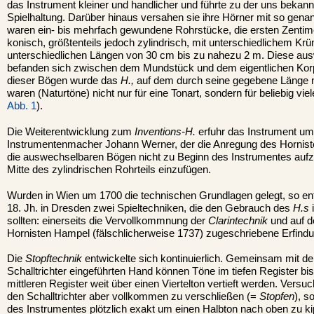
das Instrument kleiner und handlicher und führte zu der uns bekann
Spielhaltung. Darüber hinaus versahen sie ihre Hörner mit so gen
waren ein- bis mehrfach gewundene Rohrstücke, die ersten Zentime
konisch, größtenteils jedoch zylindrisch, mit unterschiedlichem 
unterschiedlichen Längen von 30 cm bis zu nahezu 2 m. Diese 
befanden sich zwischen dem Mundstück und dem eigentlichen Ko
dieser Bögen wurde das
H.,
auf dem durch seine gegebene Länge 
waren (Naturtöne) nicht nur für eine Tonart, sondern für beliebig vi
Abb. 1
).
Die Weiterentwicklung zum
Inventions-H.
erfuhr das Instrument u
Instrumentenmacher Johann Werner, der die Anregung des Horniste
die auswechselbaren Bögen nicht zu Beginn des Instrumentes aufz
Mitte des zylindrischen Rohrteils einzufügen.
Wurden in Wien um 1700 die technischen Grundlagen gelegt, so ent
18. Jh. in Dresden zwei Spieltechniken, die den Gebrauch des
H.s
i
sollten: einerseits die Vervollkommnung der
Clarintechnik
und auf d
Hornisten Hampel (fälschlicherweise 1737) zugeschriebene Erfind
Die
Stopftechnik
entwickelte sich kontinuierlich. Gemeinsam mit de
Schalltrichter eingeführten Hand können Töne im tiefen Register b
mittleren Register weit über einen Viertelton vertieft werden. Vers
den Schalltrichter aber vollkommen zu verschließen (=
Stopfen
), s
des Instrumentes plötzlich exakt um einen Halbton nach oben zu kip