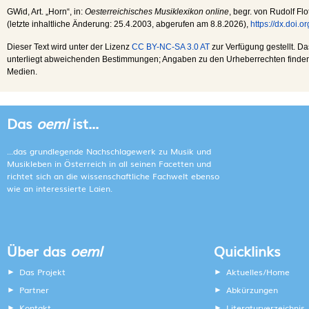
GWid
, Art. „Horn“, in:
Oesterreichisches Musiklexikon online
, begr. von Rudolf Flo
(letzte inhaltliche Änderung:
25.4.2003
, abgerufen am
8.8.2026
),
https://dx.doi.
Dieser Text wird unter der Lizenz
CC BY-NC-SA 3.0 AT
zur Verfügung gestellt. Da
unterliegt abweichenden Bestimmungen; Angaben zu den Urheberrechten finden s
Medien.
Das
oeml
ist...
...das grundlegende Nachschlagewerk zu Musik und
Musikleben in Österreich in all seinen Facetten und
richtet sich an die wissenschaftliche Fachwelt ebenso
wie an interessierte Laien.
Über das
oeml
Quicklinks
Das Projekt
Aktuelles/Home
Partner
Abkürzungen
Kontakt
Literaturverzeichnis