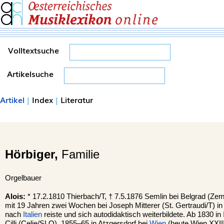
Volltextsuche
Artikelsuche
Artikel
|
Index
|
Literatur
Hörbiger,
Familie
Orgelbauer
Alois:
* 17.2.1810 Thierbach/T, † 7.5.1876 Semlin bei Belgrad (Z
mit 19 Jahren zwei Wochen bei Joseph Mitterer (St. Gertraudi/T) in
nach
Italien
reiste und sich autodidaktisch weiterbildete. Ab 1830 in
Cilli (Celje/SLO), 1855–65 in Atzgersdorf bei
Wien
(heute Wien XXII