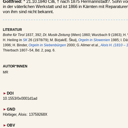
Gottfried:
* 21.10.1840 Cilli, † nach 1875 Hermannstadt?. Sohn von 
in der väterlichen Werkstatt und ist 1866 in Kärnten mit Reparatu
von ihm sind nicht bekannt.
LITERATUR
Bothe für Tirol
1837, 392;
Dt. Musik-Zeitung
(Wien) 1860; Wurzbach 9 (1863); H.
H. Heiling in
SK
26 (1978/79); M. Bizjak/E. Škulj,
Orgeln in Slowenien
1985; I. Dá
1996; H. Binder,
Orgeln in Siebenbürgen
2000; G. Allmer et al.,
Alois H. (1810 – 
Thierbach 1807–54, Bd. 2, pag. 6.
AUTOR*INNEN
MR
►
DOI
10.1553/0x0001d1ad
►
GND
Hörbiger, Alois: 13759268X
►
OBV