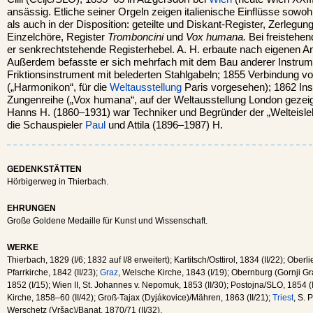
ansässig. Etliche seiner Orgeln zeigen italienische Einflüsse sowoh
als auch in der Disposition: geteilte und Diskant-Register, Zerleg
Einzelchöre, Register
Tromboncini
und
Vox humana.
Bei freistehen
er senkrechtstehende Registerhebel. A. H. erbaute nach eigenen A
Außerdem befasste er sich mehrfach mit dem Bau anderer Instrum
Friktionsinstrument mit belederten Stahlgabeln; 1855 Verbindung 
(„Harmonikon“, für die
Weltausstellung
Paris vorgesehen); 1862 Ins
Zungenreihe („Vox humana“, auf der Weltausstellung London gezeigt
Hanns H. (1860–1931) war Techniker und Begründer der „Welteisl
die Schauspieler
Paul
und Attila (1896–1987) H.
GEDENKSTÄTTEN
Hörbigerweg in Thierbach.
EHRUNGEN
Große Goldene Medaille für Kunst und Wissenschaft.
WERKE
Thierbach, 1829 (I/6; 1832 auf I/8 erweitert); Kartitsch/Osttirol, 1834 (II/22); Oberlien
Pfarrkirche, 1842 (II/23);
Graz
, Welsche Kirche, 1843 (I/19); Obernburg (Gornji Gr
1852 (I/15); Wien II, St. Johannes v. Nepomuk, 1853 (II/30); Postojna/SLO, 1854 (I
Kirche, 1858–60 (II/42); Groß-Tajax (Dyjákovice)/Mähren, 1863 (II/21);
Triest
, S. 
Werschetz (Vršac)/Banat, 1870/71 (II/32).