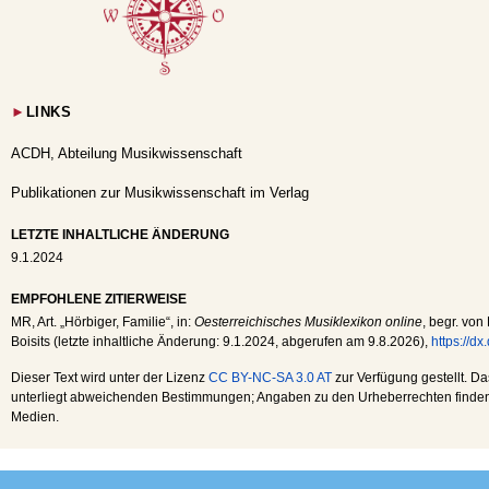
►
LINKS
ACDH, Abteilung Musikwissenschaft
Publikationen zur Musikwissenschaft im Verlag
LETZTE INHALTLICHE ÄNDERUNG
9.1.2024
EMPFOHLENE ZITIERWEISE
MR
, Art. „Hörbiger, Familie“, in:
Oesterreichisches Musiklexikon online
, begr. von
Boisits (letzte inhaltliche Änderung:
9.1.2024
, abgerufen am
9.8.2026
),
https://d
Dieser Text wird unter der Lizenz
CC BY-NC-SA 3.0 AT
zur Verfügung gestellt. Da
unterliegt abweichenden Bestimmungen; Angaben zu den Urheberrechten finden s
Medien.