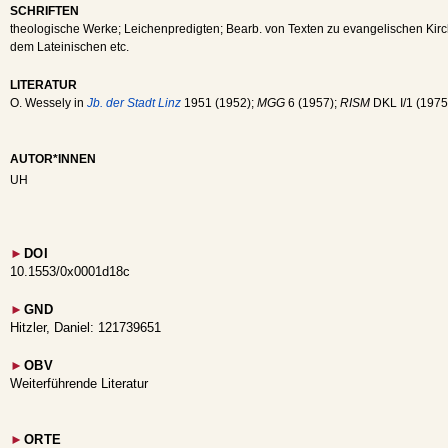
SCHRIFTEN
theologische Werke; Leichenpredigten; Bearb. von Texten zu evangelischen Kir
dem Lateinischen etc.
LITERATUR
O. Wessely in
Jb. der Stadt Linz
1951 (1952);
MGG
6 (1957);
RISM
DKL I/1 (1975
AUTOR*INNEN
UH
►
DOI
10.1553/0x0001d18c
►
GND
Hitzler, Daniel: 121739651
►
OBV
Weiterführende Literatur
►
ORTE