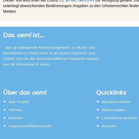
Dieser Text wird unter der Lizenz
CC BY-NC-SA 3.0 AT
zur Verfügung gestellt. Da
unterliegt abweichenden Bestimmungen; Angaben zu den Urheberrechten finden s
Medien.
Das
oeml
ist...
...das grundlegende Nachschlagewerk zu Musik und
Musikleben in Österreich in all seinen Facetten und
richtet sich an die wissenschaftliche Fachwelt ebenso
wie an interessierte Laien.
Über das
oeml
Quicklinks
Das Projekt
Aktuelles/Home
Partner
Abkürzungen
Kontakt
Literaturverzeichnis
Impressum
Datenschutz
Autoren
/