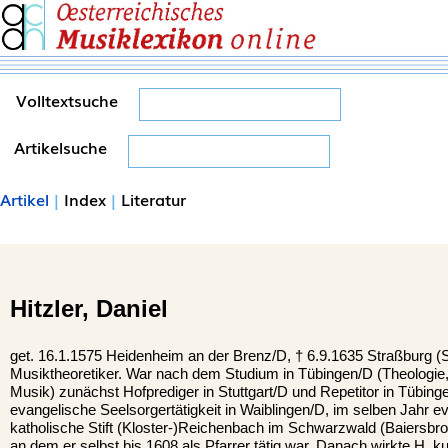
Volltextsuche
Artikelsuche
Artikel
|
Index
|
Literatur
Hitzler,
Daniel
get. 16.1.1575 Heidenheim an der Brenz/D, †
6.9.1635
Straßburg
(S
Musiktheoretiker. War nach dem Studium in Tübingen/D (Theologie
Musik) zunächst Hofprediger in Stuttgart/D und Repetitor in Tübin
evangelische Seelsorgertätigkeit in Waiblingen/D, im selben Jahr ev
katholische Stift (Kloster-)Reichenbach im Schwarzwald (Baiersbr
an dem er selbst bis 1608 als Pfarrer tätig war. Danach wirkte H. ku