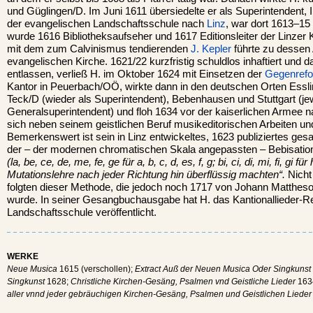
und Güglingen/D. Im Juni 1611 übersiedelte er als Superintendent, 
der evangelischen Landschaftsschule nach
Linz
, war dort 1613–15
wurde 1616 Bibliotheksaufseher und 1617 Editionsleiter der Linzer 
mit dem zum Calvinismus tendierenden
J. Kepler
führte zu dessen
evangelischen Kirche. 1621/22 kurzfristig schuldlos inhaftiert und 
entlassen, verließ H. im Oktober 1624 mit Einsetzen der
Gegenrefo
Kantor in Peuerbach/OÖ, wirkte dann in den deutschen Orten Essli
Teck/D (wieder als Superintendent), Bebenhausen und Stuttgart (jew
Generalsuperintendent) und floh 1634 vor der kaiserlichen Armee 
sich neben seinem geistlichen Beruf musikeditorischen Arbeiten u
Bemerkenswert ist sein in Linz entwickeltes, 1623 publiziertes 
der – der modernen chromatischen Skala angepassten – Bebisatio
(la, be, ce, de, me, fe, ge für a, b, c, d, es, f, g; bi, ci, di, mi, fi, gi für 
Mutationslehre nach jeder Richtung hin überflüssig machten“.
Nicht 
folgten dieser Methode, die jedoch noch 1717 von Johann Matthes
wurde. In seiner Gesangbuchausgabe hat H. das Kantionallieder-Re
Landschaftsschule veröffentlicht.
WERKE
Neue Musica
1615 (verschollen);
Extract Auß der Neuen Musica Oder Singkunst
Singkunst
1628;
Christliche Kirchen-Gesäng, Psalmen vnd Geistliche Lieder
163
aller vnnd jeder gebräuchigen Kirchen-Gesäng, Psalmen und Geistlichen Lieder