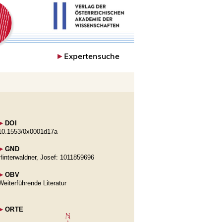
►
Expertensuche
►
DOI
10.1553/0x0001d17a
►
GND
Hinterwaldner, Josef: 1011859696
►
OBV
Weiterführende Literatur
►
ORTE