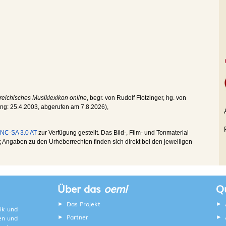
reichisches Musiklexikon online
, begr. von Rudolf Flotzinger, hg. von
ung:
25.4.2003
, abgerufen am
7.8.2026
),
NC-SA 3.0 AT
zur Verfügung gestellt. Das Bild-, Film- und Tonmaterial
Angaben zu den Urheberrechten finden sich direkt bei den jeweiligen
Über das
oeml
Qu
Das Projekt
ik und
Partner
ten und