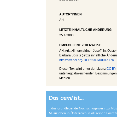
AUTOR*INNEN
AH
LETZTE INHALTLICHE ÄNDERUNG
25.4.2003
EMPFOHLENE ZITIERWEISE
AH
, Art. „Hinterwaldner, Josef“, in:
Oester
Barbara Boisits (letzte inhaltliche Änder
https://dx.doi.org/10.1553/0x0001d17a
Dieser Text wird unter der Lizenz
CC BY-
unterliegt abweichenden Bestimmungen; 
Medien.
Das
oeml
ist...
...das grundlegende Nachschlagewerk zu Mus
Musikleben in Österreich in all seinen Facet