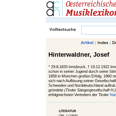
Volltextsuche
Artikel
|
Index
|
D
Hinterwaldner,
Josef
*
29.8.1833
Innsbruck,
†
19.12.1922
Inn
schon in seiner Jugend durch seine Sti
1858 in München großen Erfolg. 1860 re
sich nach Auflösung seiner Gesellschaft 
Schweden und Norddeutschland auftrat.
gründete
(Tiroler Sängergesellschaft H.)
erfolgreichsten Vertretern der Tiroler
Nat
LITERATUR
ÖBL
2 (1959).