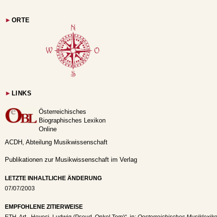
►
ORTE
►
LINKS
Österreichisches
Biographisches Lexikon
Online
ACDH, Abteilung Musikwissenschaft
Publikationen zur Musikwissenschaft im Verlag
LETZTE INHALTLICHE ÄNDERUNG
07/07/2003
EMPFOHLENE ZITIERWEISE
ETH
, Art. „Hevesi, Ludwig (Pseud. Onkel Tom)“, in:
Oesterreichisches Musiklexiko