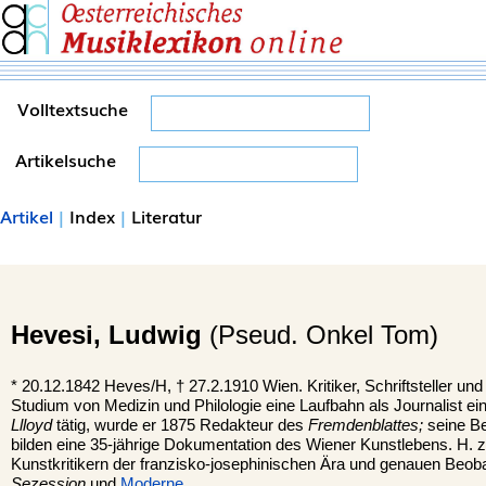
Volltextsuche
Artikelsuche
Artikel
|
Index
|
Literatur
Hevesi,
Ludwig
(Pseud. Onkel Tom)
*
20.12.1842
Heves/H,
†
27.2.1910
Wien.
Kritiker, Schriftsteller u
Studium von Medizin und Philologie eine Laufbahn als Journalist ei
Llloyd
tätig, wurde er 1875 Redakteur des
Fremdenblattes;
seine Be
bilden eine 35-jährige Dokumentation des Wiener Kunstlebens. H. z
Kunstkritikern der franzisko-josephinischen Ära und genauen Beob
Sezession
und
Moderne
.