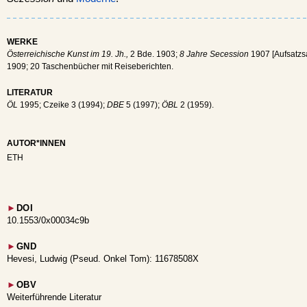
WERKE
Österreichische Kunst im 19. Jh.,
2 Bde. 1903;
8 Jahre Secession
1907 [Aufsatz
1909; 20 Taschenbücher mit Reiseberichten.
LITERATUR
ÖL
1995; Czeike 3 (1994);
DBE
5 (1997);
ÖBL
2 (1959).
AUTOR*INNEN
ETH
►
DOI
10.1553/0x00034c9b
►
GND
Hevesi, Ludwig (Pseud. Onkel Tom): 11678508X
►
OBV
Weiterführende Literatur