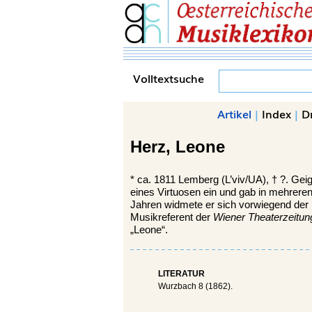
Volltextsuche
Artikel
|
Index
|
D
Herz,
Leone
*
ca. 1811
Lemberg
(L’viv/UA), †
?. Geig
eines Virtuosen ein und gab in mehreren
Jahren widmete er sich vorwiegend der M
Musikreferent der
Wiener Theaterzeitun
„Leone“.
LITERATUR
Wurzbach 8 (1862).