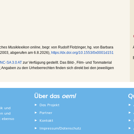
ches Musiklexikon online
, begr. von Rudolf Flotzinger, hg. von Barbara
.2003
, abgerufen am
6.8.2026
),
https://dx.doi.org/10.1553/0x0001d151
NC-SA 3.0 AT
zur Verfügung gestellt. Das Bild-, Film- und Tonmaterial
Angaben zu den Urheberrechten finden sich direkt bei den jeweiligen
Über das
oeml
Qu
Das Projekt
ik und
Partner
ten und
lt ebenso
Kontakt
Impressum
Datenschutz
/