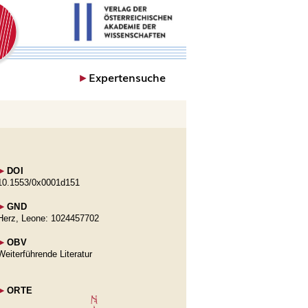
►
Expertensuche
►
DOI
10.1553/0x0001d151
►
GND
Herz, Leone: 1024457702
►
OBV
Weiterführende Literatur
►
ORTE