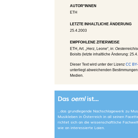
AUTOR*INNEN
ETH
LETZTE INHALTLICHE ÄNDERUNG
25.4.2003
EMPFOHLENE ZITIERWEISE
ETH
, Art. „Herz, Leone“, in:
Oesterreichis
Boisits (letzte inhaltliche Änderung:
25.4
Dieser Text wird unter der Lizenz
CC BY-
unterliegt abweichenden Bestimmungen; 
Medien.
Das
oeml
ist...
...das grundlegende Nachschlagewerk zu Mus
Musikleben in Österreich in all seinen Facet
richtet sich an die wissenschaftliche Fachwe
wie an interessierte Laien.