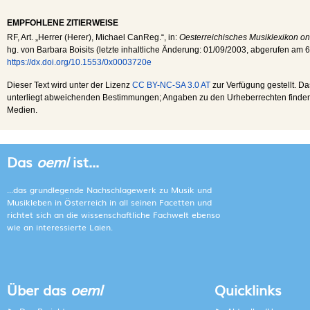
EMPFOHLENE ZITIERWEISE
RF
, Art. „Herrer (Herer), Michael CanReg.“, in:
Oesterreichisches Musiklexikon on
hg. von Barbara Boisits (letzte inhaltliche Änderung:
01/09/2003
, abgerufen am
6
https://dx.doi.org/10.1553/0x0003720e
Dieser Text wird unter der Lizenz
CC BY-NC-SA 3.0 AT
zur Verfügung gestellt. Da
unterliegt abweichenden Bestimmungen; Angaben zu den Urheberrechten finden s
Medien.
Das
oeml
ist...
...das grundlegende Nachschlagewerk zu Musik und
Musikleben in Österreich in all seinen Facetten und
richtet sich an die wissenschaftliche Fachwelt ebenso
wie an interessierte Laien.
Über das
oeml
Quicklinks