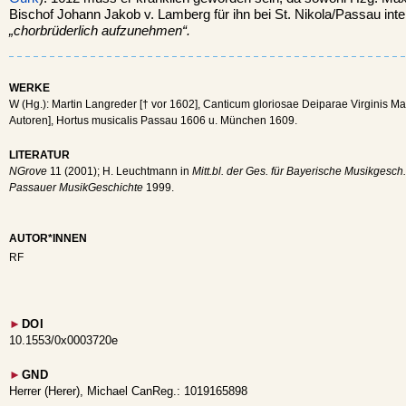
Bischof Johann Jakob v. Lamberg für ihn bei St. Nikola/Passau inter
„chorbrüderlich aufzunehmen“.
WERKE
W (Hg.): Martin Langreder [† vor 1602], Canticum gloriosae Deiparae Virginis Mar
Autoren], Hortus musicalis Passau 1606 u. München 1609.
LITERATUR
NGrove
11 (2001); H. Leuchtmann in
Mitt.bl. der Ges. für Bayerische Musikgesch.
Passauer MusikGeschichte
1999.
AUTOR*INNEN
RF
►
DOI
10.1553/0x0003720e
►
GND
Herrer (Herer), Michael CanReg.: 1019165898