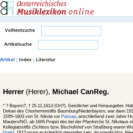
Volltextsuche
Artikelsuche
Artikel
|
Index
|
Literatur
Herrer
(Herer),
Michael CanReg.
*
? Bayern?, †
25.11.1613
(Ort?).
Geistlicher und Herausgeber. Hatte
Dekan des Chorherrenstifts Baumburg/Niederbayern, war dann 1
1599–1603 von St. Nikola vor
Passau
, anschließend zwei Jahre Hof
Mautern/NÖ, ab 1605 Propst des bei der Pfarrkirche St. Nikolaus i
Kollegiatsstifts (Schloss bzw. Bischofshof von Straßburg waren Wo
Gurk
). 1612 muss er kränklich geworden sein, da sowohl Hzg. Max