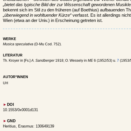
„bietet das typische Bild der zur Wissenschaft gewordenen Musikleh
bekennt sich im Stil zu den früheren (auf Boethius) aufbauenden The
„überwiegend in wohltuender Kürze“
verfasst. Es ist allerdings nich
Wien (etwa an der Univ.) in Erscheinung getreten ist.
WERKE
Musica speculativa
(D-Mu Cod. 752).
LITERATUR
Th. Kroyer in [Fs.]
A. Sandberger
1918; O. Wessely in
ME
6 (1952/53) u.
7
(1953/
AUTOR*INNEN
UH
►
DOI
10.1553/0x0001d131
►
GND
Heritius, Erasmus: 130649139