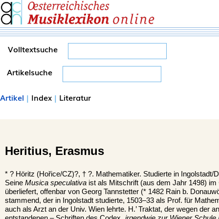
Volltextsuche
Artikelsuche
Artikel
|
Index
|
Literatur
Heritius,
Erasmus
*
?
Höritz (Hořice/CZ)?,
†
?. Mathematiker. Studierte in Ingolstadt/
Seine
Musica speculativa
ist als Mitschrift (aus dem Jahr 1498) 
überliefert, offenbar von Georg Tannstetter (* 1482 Rain b. Donauw
stammend, der in Ingolstadt studierte, 1503–33 als Prof. für Math
auch als Arzt an der Univ. Wien lehrte. H.’ Traktat, der wegen der a
entstandenen – Schriften des Codex
„irgendwie zur Wiener Schule