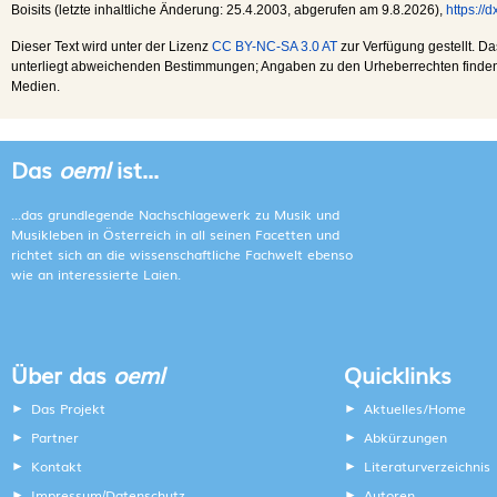
Boisits (letzte inhaltliche Änderung:
25.4.2003
, abgerufen am
9.8.2026
),
https://
Dieser Text wird unter der Lizenz
CC BY-NC-SA 3.0 AT
zur Verfügung gestellt. Da
unterliegt abweichenden Bestimmungen; Angaben zu den Urheberrechten finden s
Medien.
Das
oeml
ist...
...das grundlegende Nachschlagewerk zu Musik und
Musikleben in Österreich in all seinen Facetten und
richtet sich an die wissenschaftliche Fachwelt ebenso
wie an interessierte Laien.
Über das
oeml
Quicklinks
Das Projekt
Aktuelles/Home
Partner
Abkürzungen
Kontakt
Literaturverzeichnis
Impressum
Datenschutz
Autoren
/