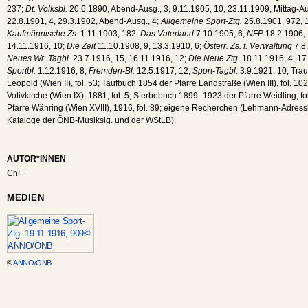
237;
Dt. Volksbl.
20.6.1890, Abend-Ausg., 3, 9.11.1905, 10, 23.11.1909, Mittag-Au
22.8.1901, 4, 29.3.1902, Abend-Ausg., 4;
Allgemeine Sport-Ztg.
25.8.1901, 972, 1
Kaufmännische Zs.
1.11.1903, 182;
Das Vaterland
7.10.1905, 6;
NFP
18.2.1906, 
14.11.1916, 10;
Die Zeit
11.10.1908, 9, 13.3.1910, 6;
Österr. Zs. f. Verwaltung
7.8
Neues Wr. Tagbl.
23.7.1916, 15, 16.11.1916, 12;
Die Neue Ztg.
18.11.1916, 4, 17
Sportbl.
1.12.1916, 8;
Fremden-Bl.
12.5.1917, 12;
Sport-Tagbl.
3.9.1921, 10; Tra
Leopold (Wien II), fol. 53; Taufbuch 1854 der Pfarre Landstraße (Wien III), fol.
Votivkirche (Wien IX), 1881, fol. 5; Sterbebuch 1899–1923 der Pfarre Weidling, f
Pfarre Währing (Wien XVIII), 1916, fol. 89; eigene Recherchen (Lehmann-Adres
Kataloge der ÖNB-Musikslg. und der WStLB).
AUTOR*INNEN
ChF
MEDIEN
©
ANNO/ÖNB