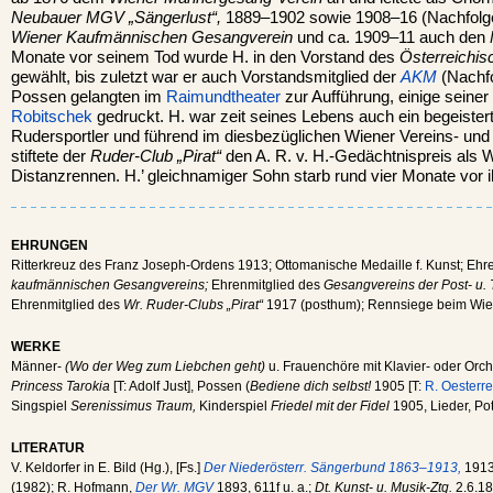
Neubauer MGV „Sängerlust“,
1889–1902 sowie 1908–16 (Nachfolge
Wiener Kaufmännischen Gesangverein
und ca. 1909–11 auch den
Monate vor seinem Tod wurde H. in den Vorstand des
Österreichi
gewählt, bis zuletzt war er auch Vorstandsmitglied der
AKM
(Nachf
Possen gelangten im
Raimundtheater
zur Aufführung, einige seine
Robitschek
gedruckt. H. war zeit seines Lebens auch ein begeistert
Rudersportler und führend im diesbezüglichen Wiener Vereins- und
stiftete der
Ruder-Club „Pirat“
den A. R. v. H.-Gedächtnispreis als 
Distanzrennen. H.’ gleichnamiger Sohn starb rund vier Monate vor 
EHRUNGEN
Ritterkreuz des Franz Joseph-Ordens 1913; Ottomanische Medaille f. Kunst; Ehr
kaufmännischen Gesangvereins;
Ehrenmitglied des
Gesangvereins der Post- u.
Ehrenmitglied des
Wr. Ruder-Clubs „Pirat“
1917 (posthum); Rennsiege beim Wie
WERKE
Männer-
(Wo der Weg zum Liebchen geht)
u. Frauenchöre mit Klavier- oder Orch
Princess Tarokia
[T: Adolf Just], Possen (
Bediene dich selbst!
1905 [T:
R. Oesterre
Singspiel
Serenissimus Traum,
Kinderspiel
Friedel mit der Fidel
1905, Lieder, Potp
LITERATUR
V. Keldorfer in E. Bild (Hg.), [Fs.]
Der Niederösterr. Sängerbund 1863–1913,
1913;
(1982); R. Hofmann,
Der Wr. MGV
1893, 611f u. a.;
Dt. Kunst- u. Musik-Ztg.
2.6.18