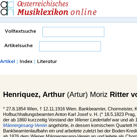
Volltextsuche
Artikelsuche
Artikel
|
Index
|
Literatur
Henriquez,
Arthur
(Artur) Moriz
Ritter 
*
27.8.1854
Wien
, †
12.11.1916 Wien. Bankbeamter, Chormeister, K
Hofbuchhaltungsbeamten Anton Karl Josef v. H. (* 18.5.1823 Prag,
der ab 1860 kurzzeitig Vorstand der
Wiener Liedertafel
war und ab
Männergesang-Verein
angehörte, in dessen komischem Quartett H.
Bankbeamtenlaufbahn ein und arbeitete zuletzt bei der Boden-Kredi
ab 1876 dem
Wiener Männergesang-Verein
an und leitete als Cho