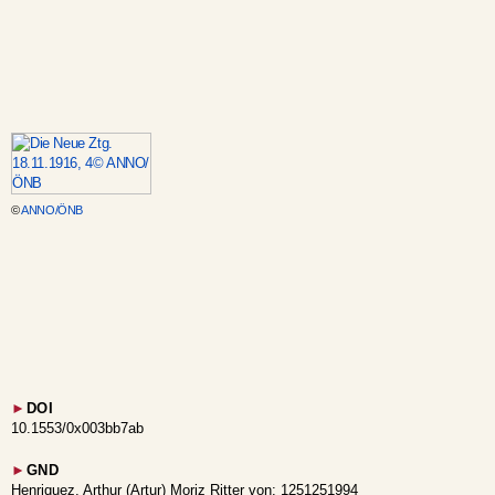
©
ANNO/ÖNB
►
DOI
10.1553/0x003bb7ab
►
GND
Henriquez, Arthur (Artur) Moriz Ritter von: 1251251994