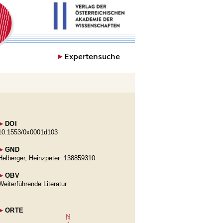
►
Expertensuche
►
DOI
10.1553/0x0001d103
►
GND
Helberger, Heinzpeter: 138859310
►
OBV
Weiterführende Literatur
►
ORTE