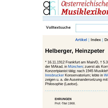
Volltextsuche
Artikel
|
Index
|
D
Helberger,
Heinzpeter
*
16.11.1912
Frankfurt am Main
/D, †
5.3
der MAkad. in
München
; zuerst als Ko
Konzertpianist tätig; nach 1945 Musikleh
Innsbrucker
Konservatorium; lebte in
Wö
zeigen u. a. die Auseinandersetzung mit
Philosophie (Laotse).
EHRUNGEN
Prof.-Titel 1968.