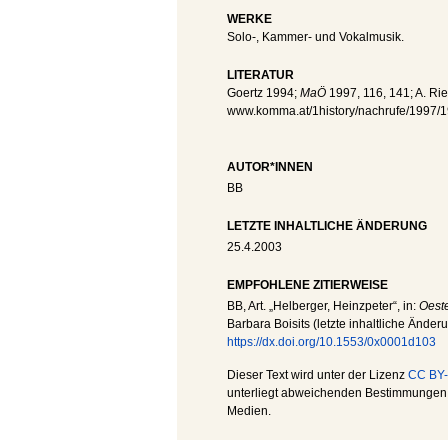
WERKE
Solo-, Kammer- und Vokalmusik.
LITERATUR
Goertz 1994;
MaÖ
1997, 116, 141; A. Rie
www.komma.at/1history/nachrufe/1997/1
AUTOR*INNEN
BB
LETZTE INHALTLICHE ÄNDERUNG
25.4.2003
EMPFOHLENE ZITIERWEISE
BB
, Art. „Helberger, Heinzpeter“, in:
Oeste
Barbara Boisits (letzte inhaltliche Änder
https://dx.doi.org/10.1553/0x0001d103
Dieser Text wird unter der Lizenz
CC BY-
unterliegt abweichenden Bestimmungen; 
Medien.