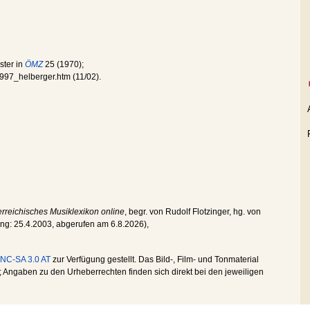
ster in
ÖMZ
25 (1970);
997_helberger.htm (11/02).
rreichisches Musiklexikon online
, begr. von Rudolf Flotzinger, hg. von
ung:
25.4.2003
, abgerufen am
6.8.2026
),
NC-SA 3.0 AT
zur Verfügung gestellt. Das Bild-, Film- und Tonmaterial
Angaben zu den Urheberrechten finden sich direkt bei den jeweiligen