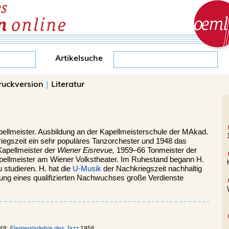
Artikelsuche
ruckversion
|
Literatur
ellmeister. Ausbildung an der Kapellmeisterschule der MAkad.
riegszeit ein sehr populäres Tanzorchester und 1948 das
Kapellmeister der
Wiener Eisrevue,
1959–66 Tonmeister der
apellmeister am Wiener Volkstheater. Im Ruhestand begann H.
 studieren. H. hat die
U-Musik
der Nachkriegszeit nachhaltig
ldung eines qualifizierten Nachwuchses große Verdienste
48;
Elementarlehre des Jazz
1956.