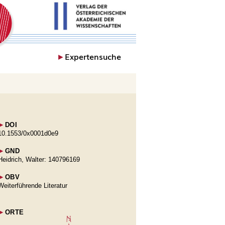
►
Expertensuche
►
DOI
10.1553/0x0001d0e9
►
GND
Heidrich, Walter: 140796169
►
OBV
Weiterführende Literatur
►
ORTE