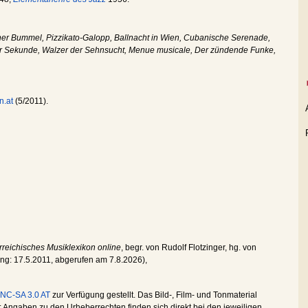
her Bummel, Pizzikato-Galopp, Ballnacht in Wien, Cubanische Serenade,
er Sekunde, Walzer der Sehnsucht, Menue musicale, Der zündende Funke,
n.at
(5/2011).
rreichisches Musiklexikon online
, begr. von Rudolf Flotzinger, hg. von
ung:
17.5.2011
, abgerufen am
7.8.2026
),
NC-SA 3.0 AT
zur Verfügung gestellt. Das Bild-, Film- und Tonmaterial
Angaben zu den Urheberrechten finden sich direkt bei den jeweiligen