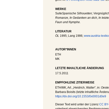
WERKE
Suite
Spanische Silhouetten; Vergnüglic
Romanze, In Gedanken an dich, In letzt
Faun und Nymphe.
LITERATUR
ÖL
1995; Lang 1986;
www.austria-lexiko
AUTOR*INNEN
ETH
MK
LETZTE INHALTLICHE ÄNDERUNG
17.5.2011
EMPFOHLENE ZITIERWEISE
ETH
/
MK
, Art. „Heidrich, Walter“, in:
Oeste
Barbara Boisits (letzte inhaltliche Änder
https://dx.doi.org/10.1553/0x0001d0e9
Dieser Text wird unter der Lizenz
CC BY-
unterliegt abweichenden Bestimmungen; 