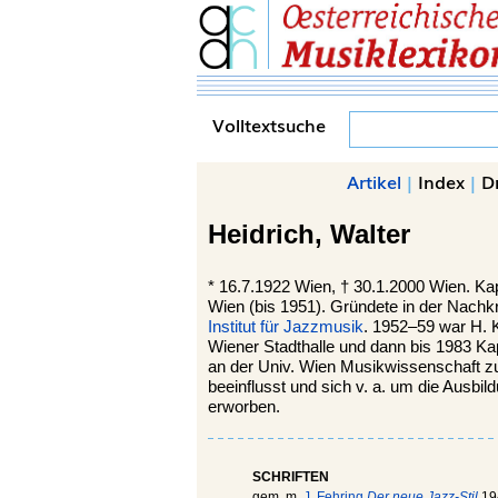
Volltextsuche
Artikel
|
Index
|
D
Heidrich,
Walter
*
16.7.1922
Wien,
†
30.1.2000
Wien.
Kap
Wien (bis 1951). Gründete in der Nachk
Institut für Jazzmusik
. 1952–59 war H. 
Wiener Stadthalle und dann bis 1983 K
an der Univ. Wien Musikwissenschaft zu
beeinflusst und sich v. a. um die Ausbi
erworben.
SCHRIFTEN
gem. m.
J. Fehring
Der neue Jazz-Stil
19