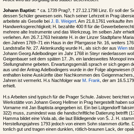
Johann Baptist:
* ca. 1739 Prag?, † 27.12.1798 Linz. Er soll der 
dessen Schüler gewesen sein. Nach seiner Lehrzeit in Prag übersi
arbeitete als Geselle bei
J. B. Weigert
. Am 21.8.1761 verkaufte ihm 
Handwerksgerechtigkeit; H. bezahlte 400 fl für die Gewerbeberechti
mehrere alte Instrumente und das Werkzeug. Im selben Jahr erhielt
verliehen. Am 26.7.1763 heiratete H. in der Linzer Stadtpfarre Maria
den Jahren 1769–71 ein Haus in der Pfarrgasse Nr. 16, weiters 176
Landstraße Nr. 27. Aktenkundig wurde H., als sich der aus
Wien
st
Johann Georg Adelbodinger im Jahr 1768 in Steyr niederlassen woll
Geigenbauer seit dem späten 17. Jh. ein landesweites Monopol in
Stellungnahme gebeten. Erwartungsgemäß sprach er sich gegen d
aus und der Antrag Adelbodingers wurde in der Folge abgewiesen (G
enthalten keine Auskünfte über Nachkommen des Geigenmachers, n
Jahren ist vermerkt. H.s Nachfolger war
M. Frank
, der am 16.5.17
erhielt.
H.s Arbeiten sind typisch für die Prager Schule. Jalovec berichtet v
Werkstätte von Johann Georg Hellmer in Prag hergestellt haben sol
Vorname mit Jan Baptista angegeben ist. Ein bei Lütgendorff faksimi
322) muss, zumindest was die handschriftliche Datierung betrifft (1
Hamma bildet eine Viola ab, die laut Bildlegende von Š. J. H. stamm
Herstellungsjahres 1793 jedoch von einem Sohn stammen dürfte. 
tonlich gut und tragen einen dunklen, rötlich-braunen Lack, der opa