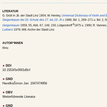
LITERATUR
G. Grüll in
Jb. der Stadt Linz
1954; W. Henley,
Universal Dictionary of Violin and
Geigenbauer der Dt. Schule des 17. bis 19. Jh.s
1986, Bd. 1, 269–271 u. Bd. 2, 5
6
Geigenbauer
1959, 55, Abb. 67, 149, 150; Lütgendorff
1975 u. 1990; R. Vannes
Luthiers
1979; Mitt. Archiv der Stadt Linz.
AUTOR*INNEN
RHo
►
DOI
10.1553/0x0001d0cf
►
GND
HavelkaŠimon Jan: 1047474956
►
OBV
Weiterführende Literatur
►
GND