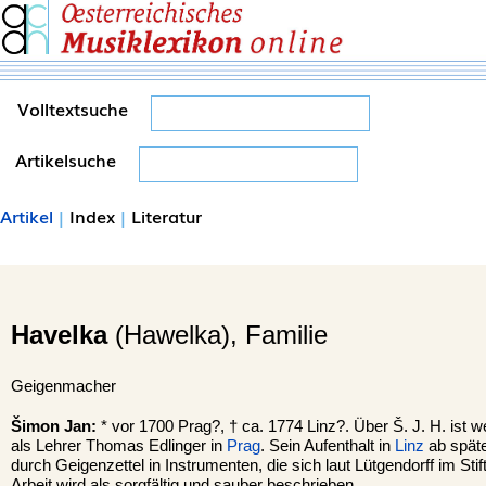
Volltextsuche
Artikelsuche
Artikel
|
Index
|
Literatur
Havelka
(Hawelka), Familie
Geigenmacher
Šimon Jan:
* vor 1700 Prag?, † ca. 1774 Linz?. Über Š. J. H. ist 
als Lehrer Thomas Edlinger in
Prag
. Sein Aufenthalt in
Linz
ab späte
durch Geigenzettel in Instrumenten, die sich laut Lütgendorff im Stif
Arbeit wird als sorgfältig und sauber beschrieben.