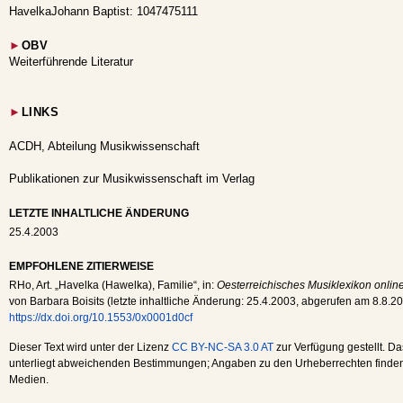
HavelkaJohann Baptist: 1047475111
►
OBV
Weiterführende Literatur
►
LINKS
ACDH, Abteilung Musikwissenschaft
Publikationen zur Musikwissenschaft im Verlag
LETZTE INHALTLICHE ÄNDERUNG
25.4.2003
EMPFOHLENE ZITIERWEISE
RHo
, Art. „Havelka (Hawelka), Familie“, in:
Oesterreichisches Musiklexikon onlin
von Barbara Boisits (letzte inhaltliche Änderung:
25.4.2003
, abgerufen am
8.8.2
https://dx.doi.org/10.1553/0x0001d0cf
Dieser Text wird unter der Lizenz
CC BY-NC-SA 3.0 AT
zur Verfügung gestellt. Da
unterliegt abweichenden Bestimmungen; Angaben zu den Urheberrechten finden s
Medien.