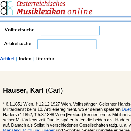
Volltextsuche
Artikelsuche
Artikel
|
Index
|
Literatur
Hauser,
Karl
(Carl)
*
6.1.1851
Wien
, †
12.12.1927 Wien. Volkssänger. Gelernter Hand
Militärdienst beim 10. Artillerieregiment, wo er seinen späteren
Duet
Haders (* 1852, † 5.8.1898 Wien [Freitod]) kennen lernte. Mit ihm 
seiner Militärdienstzeit Duette, später traten die beiden als „Haders
auf. Danach als Solist in verschiedenen Gesellschaften tätig, u. a.
Mansfeld
,
Mirzl und Dreher
und Schober. Später gründete er gemei