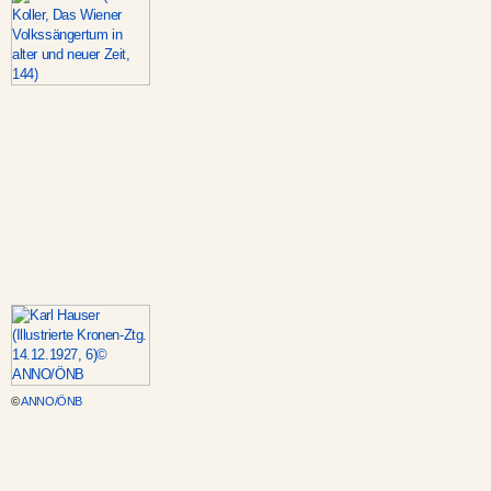
©
ANNO/ÖNB