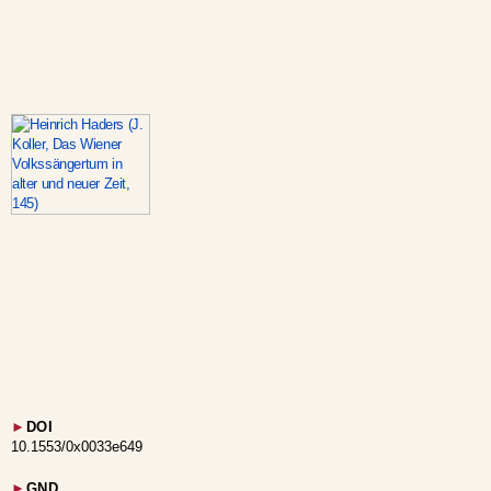
►
DOI
10.1553/0x0033e649
►
GND