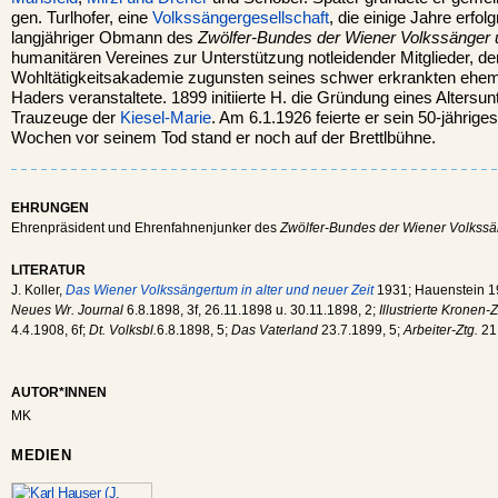
gen. Turlhofer, eine
Volkssängergesellschaft
, die einige Jahre erfo
langjähriger Obmann des
Zwölfer-Bundes der Wiener Volkssänger u
humanitären Vereines zur Unterstützung notleidender Mitglieder, d
Wohltätigkeitsakademie zugunsten seines schwer erkrankten ehem
Haders veranstaltete. 1899 initiierte H. die Gründung eines Altersu
Trauzeuge der
Kiesel-Marie
. Am 6.1.1926 feierte er sein 50-jährige
Wochen vor seinem Tod stand er noch auf der Brettlbühne.
EHRUNGEN
Ehrenpräsident und Ehrenfahnenjunker des
Zwölfer-Bundes der Wiener Volkssän
LITERATUR
J. Koller,
Das Wiener Volkssängertum in alter und neuer Zeit
1931; Hauenstein 
Neues Wr. Journal
6.8.1898, 3f, 26.11.1898 u. 30.11.1898, 2;
Illustrierte Kronen-Z
4.4.1908, 6f;
Dt. Volksbl.
6.8.1898, 5;
Das Vaterland
23.7.1899, 5;
Arbeiter-Ztg.
21.
AUTOR*INNEN
MK
MEDIEN