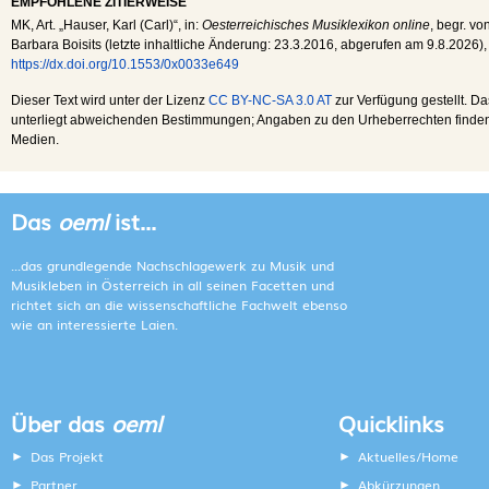
EMPFOHLENE ZITIERWEISE
MK
, Art. „Hauser, Karl (Carl)“, in:
Oesterreichisches Musiklexikon online
, begr. vo
Barbara Boisits (letzte inhaltliche Änderung:
23.3.2016
, abgerufen am
9.8.2026
),
https://dx.doi.org/10.1553/0x0033e649
Dieser Text wird unter der Lizenz
CC BY-NC-SA 3.0 AT
zur Verfügung gestellt. Da
unterliegt abweichenden Bestimmungen; Angaben zu den Urheberrechten finden s
Medien.
Das
oeml
ist...
...das grundlegende Nachschlagewerk zu Musik und
Musikleben in Österreich in all seinen Facetten und
richtet sich an die wissenschaftliche Fachwelt ebenso
wie an interessierte Laien.
Über das
oeml
Quicklinks
Das Projekt
Aktuelles/Home
Partner
Abkürzungen