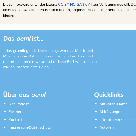
Dieser Text wird unter der Lizenz
CC BY-NC-SA 3.0 AT
zur Verfügung gestellt. Da
unterliegt abweichenden Bestimmungen; Angaben zu den Urheberrechten finden s
Medien.
Das
oeml
ist...
...das grundlegende Nachschlagewerk zu Musik und
Musikleben in Österreich in all seinen Facetten und
richtet sich an die wissenschaftliche Fachwelt ebenso
wie an interessierte Laien.
Über das
oeml
Quicklinks
Das Projekt
Aktuelles/Home
Partner
Abkürzungen
Kontakt
Literaturverzeichnis
Impressum
Datenschutz
Autoren
/