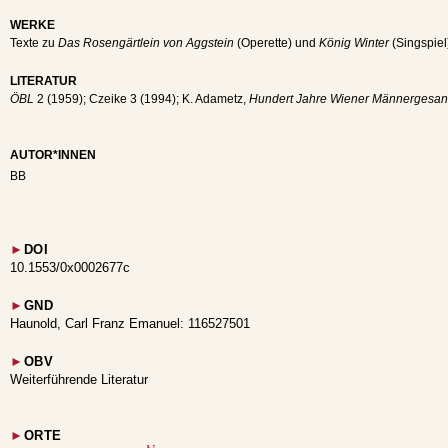
WERKE
Texte zu
Das Rosengärtlein von Aggstein
(Operette) und
König Winter
(Singspiel
LITERATUR
ÖBL
2 (1959); Czeike 3 (1994); K. Adametz,
Hundert Jahre Wiener Männergesan
AUTOR*INNEN
BB
►
DOI
10.1553/0x0002677c
►
GND
Haunold, Carl Franz Emanuel: 116527501
►
OBV
Weiterführende Literatur
►
ORTE