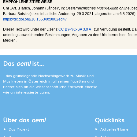
EMPFOHLENE ZITIERWEISE
ChF
, Art. „Hárich, Johann (János)“, in:
Oesterreichisches Musiklexikon online
, be
Barbara Boisits (letzte inhaltliche Änderung:
29.3.2021
, abgerufen am
6.8.2026
),
https://dx.doi.org/10.1553/0x0002ed47
Dieser Text wird unter der Lizenz
CC BY-NC-SA 3.0 AT
zur Verfügung gestellt. Da
unterliegt abweichenden Bestimmungen; Angaben zu den Urheberrechten finden s
Medien.
Das
oeml
ist...
...das grundlegende Nachschlagewerk zu Musik und
Musikleben in Österreich in all seinen Facetten und
richtet sich an die wissenschaftliche Fachwelt ebenso
wie an interessierte Laien.
Über das
oeml
Quicklinks
Das Projekt
Aktuelles/Home
Partner
Abkürzungen