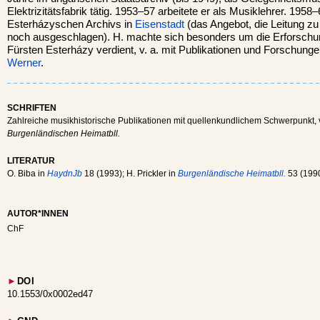
Elektrizitätsfabrik tätig. 1953–57 arbeitete er als Musiklehrer. 1958–
Esterházyschen Archivs in
Eisenstadt
(das Angebot, die Leitung z
noch ausgeschlagen). H. machte sich besonders um die Erforschu
Fürsten Esterházy verdient, v. a. mit Publikationen und Forschung
Werner
.
SCHRIFTEN
Zahlreiche musikhistorische Publikationen mit quellenkundlichem Schwerpunkt, v
Burgenländischen Heimatbll.
LITERATUR
O. Biba in
HaydnJb
18 (1993); H. Prickler in
Burgenländische Heimatbll.
53 (1990
AUTOR*INNEN
ChF
►
DOI
10.1553/0x0002ed47