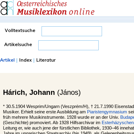
Volltextsuche
Artikelsuche
Artikel
|
Index
|
Literatur
Hárich,
Johann
(János)
*
30.5.1904 Wesprim/Ungarn (
Veszprém
/H), †
21.7.1990
Eisenstad
Musiker. Erhielt seine erste Ausbildung am
Piaristengymnasium
sei
früh mehrere Musikinstrumente. 1928 wurde er an der Univ.
Budap
(Geschichte) promoviert. Ab 1928 Hilfsarchivar im
Esterházyschen
Leitung er, wie auch jene der fürstlichen Bibliothek, 1930–46 inneh
Jahre im ungarischen Staatsarchiv (bis 1949), als Gelegenheitsmus