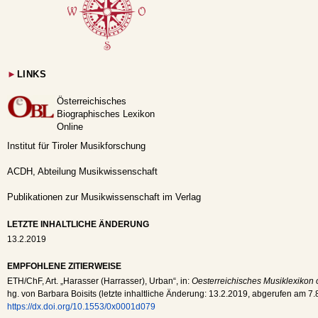
►
LINKS
Österreichisches
Biographisches Lexikon
Online
Institut für Tiroler Musikforschung
ACDH, Abteilung Musikwissenschaft
Publikationen zur Musikwissenschaft im Verlag
LETZTE INHALTLICHE ÄNDERUNG
13.2.2019
EMPFOHLENE ZITIERWEISE
ETH
/
ChF
, Art. „Harasser (Harrasser), Urban“, in:
Oesterreichisches Musiklexikon 
hg. von Barbara Boisits (letzte inhaltliche Änderung:
13.2.2019
, abgerufen am
7.
https://dx.doi.org/10.1553/0x0001d079