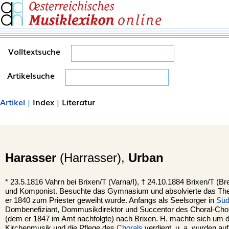
Volltextsuche
Artikelsuche
Artikel
|
Index
|
Literatur
Harasser
(Harrasser),
Urban
*
23.5.1816
Vahrn
bei Brixen/T (Varna/I), †
24.10.1884
Brixen
/T (Br
und Komponist. Besuchte das Gymnasium und absolvierte das The
er 1840 zum Priester geweiht wurde. Anfangs als Seelsorger in
Südt
Dombenefiziant, Dommusikdirektor und Succentor des Choral-Ch
(dem er 1847 im Amt nachfolgte) nach Brixen. H. machte sich um 
Kirchenmusik und die Pflege des
Chorals
verdient, u. a. wurden au