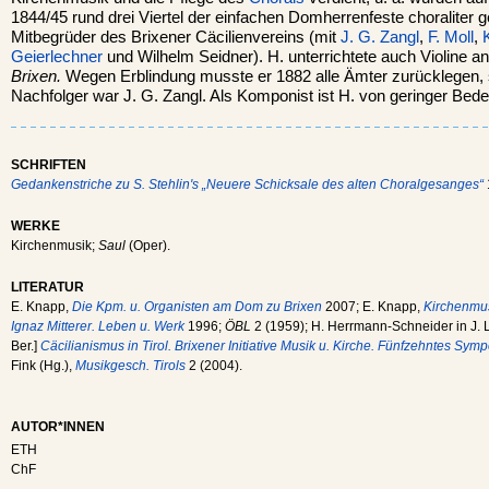
1844/45 rund drei Viertel der einfachen Domherrenfeste choraliter 
Mitbegrüder des Brixener Cäcilienvereins (mit
J. G. Zangl
,
F. Moll
,
Geierlechner
und Wilhelm Seidner). H. unterrichtete auch Violine 
Brixen.
Wegen Erblindung musste er 1882 alle Ämter zurücklegen, s
Nachfolger war J. G. Zangl. Als Komponist ist H. von geringer Bed
SCHRIFTEN
Gedankenstriche zu S. Stehlin's „Neuere Schicksale des alten Choralgesanges“
WERKE
Kirchenmusik;
Saul
(Oper).
LITERATUR
E. Knapp,
Die Kpm. u. Organisten am Dom zu Brixen
2007; E. Knapp,
Kirchenmus
Ignaz Mitterer. Leben u. Werk
1996;
ÖBL
2 (1959); H. Herrmann-Schneider in J. La
Ber.]
Cäcilianismus in Tirol. Brixener Initiative Musik u. Kirche. Fünfzehntes Sy
Fink (Hg.),
Musikgesch. Tirols
2 (2004).
AUTOR*INNEN
ETH
ChF