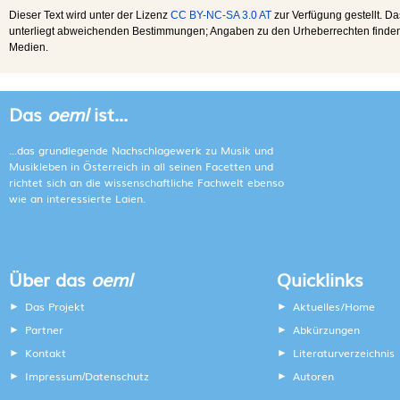
Dieser Text wird unter der Lizenz
CC BY-NC-SA 3.0 AT
zur Verfügung gestellt. Da
unterliegt abweichenden Bestimmungen; Angaben zu den Urheberrechten finden s
Medien.
Das
oeml
ist...
...das grundlegende Nachschlagewerk zu Musik und
Musikleben in Österreich in all seinen Facetten und
richtet sich an die wissenschaftliche Fachwelt ebenso
wie an interessierte Laien.
Über das
oeml
Quicklinks
Das Projekt
Aktuelles/Home
Partner
Abkürzungen
Kontakt
Literaturverzeichnis
Impressum
Datenschutz
Autoren
/