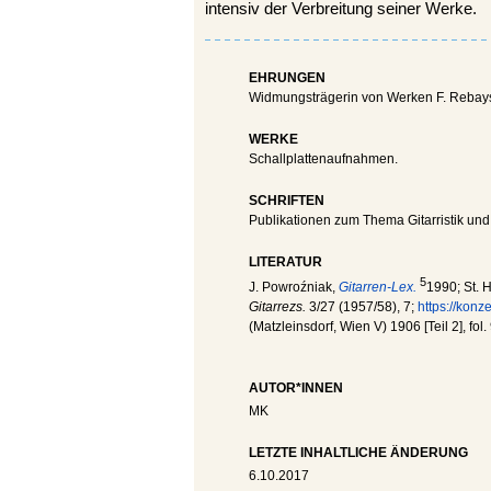
intensiv der Verbreitung seiner Werke.
EHRUNGEN
Widmungsträgerin von Werken F. Rebay
WERKE
Schallplattenaufnahmen.
SCHRIFTEN
Publikationen zum Thema Gitarristik un
LITERATUR
5
J. Powroźniak,
Gitarren-Lex.
1990; St. 
Gitarrezs.
3/27 (1957/58), 7;
https://kon
(Matzleinsdorf, Wien V) 1906 [Teil 2], fo
AUTOR*INNEN
MK
LETZTE INHALTLICHE ÄNDERUNG
6.10.2017