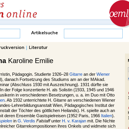
Artikelsuche
ruckversion
|
Literatur
ha
Karoline Emilie
rristin, Pädagogin. Studierte 1926–28
Gitarre
an der
Wiener
8), danach Fortsetzung des Studiums am an der MAkad.
inar (Abschluss 1930 mit Auszeichnung). 1931 dürfte sie
n der Folge konzertierte H. als Solistin (1933, 1945 und 1946
ikerin in verschiedenen Besetzungen, u. a. im Duo mit Otto
ien
. Ab 1932 unterrichtete H. Gitarre an verschiedenen Wiener
undes-Lehrerbildungsanstalt Wien, Pädagogisches Institut der
stalt der Töchter des göttlichen Heilands). H. spielte auch an
t deren Ensemble Gastspielreisen (1952 Paris, 1966
Italien
).
spielen
in
G. Verdis
Falstaff
unter
H. v. Karajan
mit. Die Nichte
reicher Gitarrekompositionen ihres Onkels und widmete sich