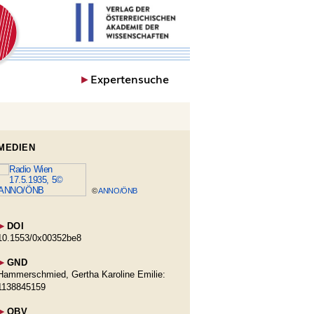
►
Expertensuche
MEDIEN
©
ANNO/ÖNB
►
DOI
10.1553/0x00352be8
►
GND
Hammerschmied, Gertha Karoline Emilie:
1138845159
►
OBV