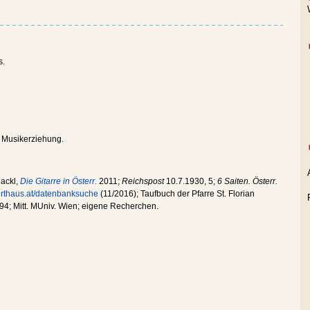
s.
d Musikerziehung.
Hackl,
Die Gitarre in Österr.
2011;
Reichspost
10.7.1930, 5;
6 Saiten. Österr.
zerthaus.at/datenbanksuche
(11/2016); Taufbuch der Pfarre St. Florian
l. 94; Mitt. MUniv. Wien; eigene Recherchen.