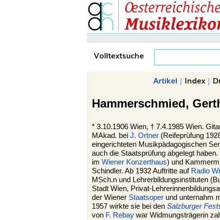
Volltextsuche
Artikel
|
Index
|
D
Hammerschmied,
Gert
*
3.10.1906
Wien
, †
7.4.1985 Wien. Gita
MAkad. bei
J. Ortner
(Reifeprüfung 192
eingerichteten Musikpädagogischen Sem
auch die Staatsprüfung abgelegt haben. I
im
Wiener Konzerthaus
) und Kammermus
Schindler. Ab 1932 Auftritte auf
Radio W
MSch.n und Lehrerbildungsinstituten (B
Stadt Wien, Privat-Lehrerinnenbildungsan
der Wiener
Staatsoper
und unternahm mi
1957 wirkte sie bei den
Salzburger Fest
von
F. Rebay
war Widmungsträgerin zahl