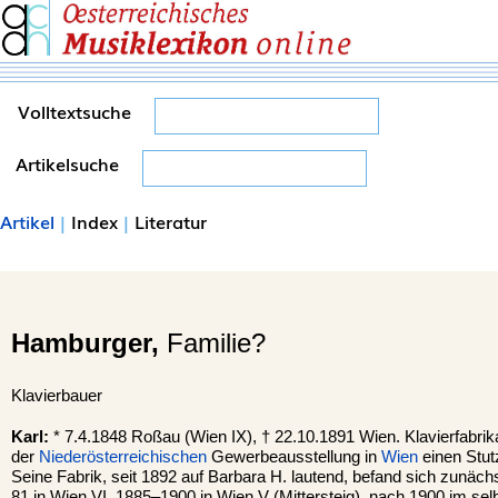
Volltextsuche
Artikelsuche
Artikel
|
Index
|
Literatur
Hamburger,
Familie?
Klavierbauer
Karl:
* 7.4.1848 Roßau (Wien IX), † 22.10.1891 Wien. Klavierfabrika
der
Niederösterreichischen
Gewerbeausstellung in
Wien
einen Stut
Seine Fabrik, seit 1892 auf Barbara H. lautend, befand sich zunäch
81 in Wien VI, 1885–1900 in Wien V (Mittersteig), nach 1900 im sel