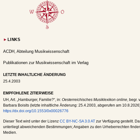
►
LINKS
ACDH, Abteilung Musikwissenschaft
Publikationen zur Musikwissenschaft im Verlag
LETZTE INHALTLICHE ÄNDERUNG
25.4.2003
EMPFOHLENE ZITIERWEISE
UH
, Art. „Hamburger, Familie?“, in:
Oesterreichisches Musiklexikon online
, begr.
Barbara Boisits (letzte inhaltliche Änderung:
25.4.2003
, abgerufen am
10.8.2026
https://dx.doi.org/10.1553/0x00026776
Dieser Text wird unter der Lizenz
CC BY-NC-SA 3.0 AT
zur Verfügung gestellt. Da
unterliegt abweichenden Bestimmungen; Angaben zu den Urheberrechten finden s
Medien.