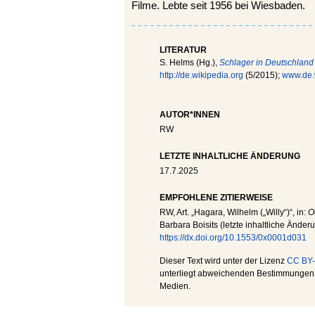
Filme. Lebte seit 1956 bei Wiesbaden.
LITERATUR
S. Helms (Hg.),
Schlager in Deutschland
http://de.wikipedia.org
(5/2015);
www.de.
AUTOR*INNEN
RW
LETZTE INHALTLICHE ÄNDERUNG
17.7.2025
EMPFOHLENE ZITIERWEISE
RW
, Art. „Hagara, Wilhelm („Willy“)“, in:
O
Barbara Boisits (letzte inhaltliche Änder
https://dx.doi.org/10.1553/0x0001d031
Dieser Text wird unter der Lizenz
CC BY-
unterliegt abweichenden Bestimmungen; 
Medien.