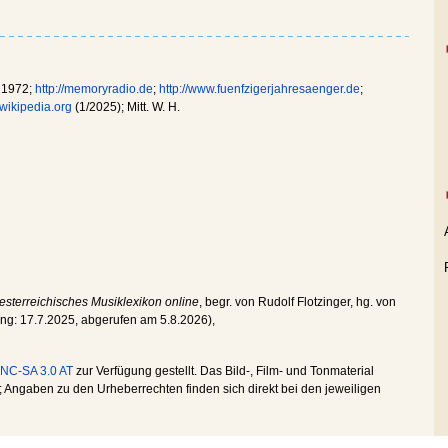
1972;
http://memoryradio.de
;
http://www.fuenfzigerjahresaenger.de
;
wikipedia.org
(1/2025); Mitt. W. H.
esterreichisches Musiklexikon online
, begr. von Rudolf Flotzinger, hg. von
ung:
17.7.2025
, abgerufen am
5.8.2026
),
NC-SA 3.0 AT
zur Verfügung gestellt. Das Bild-, Film- und Tonmaterial
Angaben zu den Urheberrechten finden sich direkt bei den jeweiligen