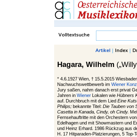
Volltextsuche
Artikel
|
Index
|
D
Hagara,
Wilhelm
(„Willy
*
4.6.1927
Wien
, †
15.5.2015
Wiesbade
Nachwuchswettbewerb im
Wiener Konz
Jury saßen, nahm danach erst privat Ges
Jahren in
Wiener
Lokalen wie
Hübners K
auf. Durchbruch mit dem Lied
Eine Kuts
Philips;
bekannte Titel:
Die Tauben von 
Casetta in Kanada, Cindy, oh Cindy.
Meh
Fernsehauftritte mit den Orchestern von
Edelhagen und mit Showmastern und Ent
und Heinz Erhard. 1986 Rückzug aus de
H. 17 Hitparaden-Platzierungen, 5 Top-Te