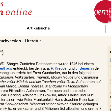
Artikelsuche
ruckversion
|
Literatur
“)
n
/D. Sänger. Zunächst Postbeamter, wurde 1946 bei einem
erthaus
entdeckt, bei dem u. a.
P. Kreuder
und
J. Beneš
in der
angsunterricht bei Ernst Gundacker, trat in den folgenden
ursalon, Volksgarten, Triumph, Moulin Rouge
und
Casanova
che voller Mädels und die Taschen voller Geld.
Aufnahmen auf
San Marco, Donna Theresa, Mandoline im Mondschein,
rere Filmrollen. Aufnahmen, Tourneen und zahlreiche
 Willi Berking, Adalbert Luczkowski, Alfred Hause und Kurt
ertainern wie Peter Frankenfeld, Hans Joachim Kulenkampff
m Showgeschäft. Während seiner aktiven Karriere gelangen
n-Hits, er verkaufte rund 3 Millionen Schallplatten und drehte 7