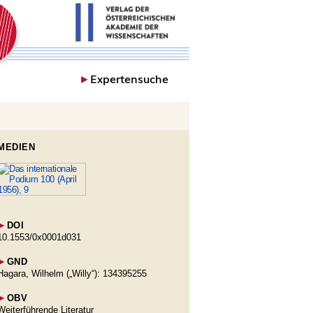
►
Expertensuche
MEDIEN
►
DOI
10.1553/0x0001d031
►
GND
Hagara, Wilhelm („Willy“): 134395255
►
OBV
Weiterführende Literatur