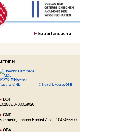
►
Expertensuche
MEDIEN
© Bildarchiv Austria, ÖNB
►
DOI
10.1553/0x0001d026
►
GND
Hämmerle, Johann Baptist Alois: 1047465809
►
OBV