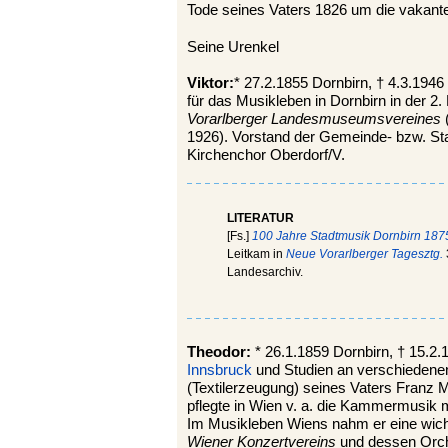
Tode seines Vaters 1826 um die vakante
Seine Urenkel
Viktor:
* 27.2.1855 Dornbirn, † 4.3.1946
für das Musikleben in Dornbirn in der 2.
Vorarlberger Landesmuseumsvereines
1926). Vorstand der Gemeinde- bzw. Sta
Kirchenchor Oberdorf/V.
LITERATUR
[Fs.]
100 Jahre Stadtmusik Dornbirn 18
Leitkam in
Neue Vorarlberger Tagesztg.
Landesarchiv.
Theodor:
* 26.1.1859 Dornbirn, † 15.2
Innsbruck
und Studien an verschiedene
(Textilerzeugung) seines Vaters Franz M
pflegte in Wien v. a. die Kammermusik 
Im Musikleben Wiens nahm er eine wicht
Wiener Konzertvereins
und dessen Orch