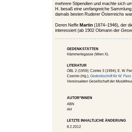
mehrere Stipendien und machte sich u
H. besaß eine umfangreiche Sammlung v
damals besten Ruderer Österreichs war 
Deren Neffe
Martin
(1874–1946), der die
interessiert (ab 1902 Obmann der
Gesel
GEDENKSTÄTTEN
Hämmerlegasse (Wien X).
LITERATUR
ÖBL
2 (1959); Czeike 3 (1994); E. W. Part
Czernin (Hg.),
Gedenkschrift für W. Pass
Vereinsakten Gesellschaft der Musikfre
AUTOR*INNEN
ABN
AH
LETZTE INHALTLICHE ÄNDERUNG
8.2.2012