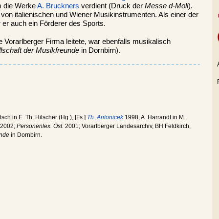
m die Werke
A. Bruckners
verdient (Druck der
Messe d-Moll
).
on italienischen und Wiener Musikinstrumenten. Als einer der
er auch ein Förderer des Sports.
 Vorarlberger Firma leitete, war ebenfalls musikalisch
lschaft der Musikfreunde
in Dornbirn).
sch in E. Th. Hilscher (Hg.), [Fs.]
Th. Antonicek
1998; A. Harrandt in M.
2002;
Personenlex. Öst.
2001; Vorarlberger Landesarchiv, BH Feldkirch,
unde
in Dornbirn.