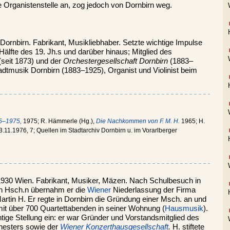
 Organistenstelle an, zog jedoch von Dornbirn weg.
 Dornbirn. Fabrikant, Musikliebhaber. Setzte wichtige Impulse
 Hälfte des 19. Jh.s und darüber hinaus; Mitglied des
(seit 1873) und der
Orchestergesellschaft Dornbirn
(1883–
dtmusik Dornbirn (1883–1925), Organist und Violinist beim
75–1975,
1975; R. Hämmerle (Hg.),
Die Nachkommen von F. M. H.
1965; H.
3.11.1976, 7; Quellen im Stadtarchiv Dornbirn u. im Vorarlberger
.1930 Wien. Fabrikant, Musiker, Mäzen. Nach Schulbesuch in
n Hsch.n übernahm er die
Wiener
Niederlassung der Firma
artin H. Er regte in Dornbirn die Gründung einer Msch. an und
mit über 700 Quartettabenden in seiner Wohnung (
Hausmusik
).
ige Stellung ein: er war Gründer und Vorstandsmitglied des
esters sowie der
Wiener Konzerthausgesellschaft
.
H. stiftete