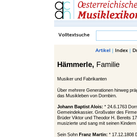
Volltextsuche
Artikel
|
Index
|
D
Hämmerle,
Familie
Musiker und Fabrikanten
Über mehrere Generationen hinweg prägt
das Musikleben von Dornbirn.
Johann Baptist Alois:
* 24.6.1763 Dorn
Gemeindekassier. Großvater des Firm
Brüder Viktor und Theodor H. Bereits 17
musizierte und sang mit seinen Kindern i
Sein Sohn
Franz Martin:
* 17.12.1808 D