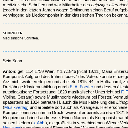
medizinische Schriften und war Mitarbeiter des
Leipzig
er
Literarisc
jedoch in den letzten Jahren wegen Erblindung seinen Beruf aufgeb
vorwiegend als Liedkomponist in der klassischen Tradition bekannt.
SCHRIFTEN
Medizinische Schriften.
Sein Sohn
Anton:
get. 11.4.1799 Wien, † 1.7.1846 [nicht 19.11.] Maria Enzer
Komponist. Aufgrund des frühen Todes7 des Vaters konnte er die ge
Arzt nicht weiter verfolgen und arbeitete 1815–44 im Hofbauamt, zul
Dreijährige Klavierausbildung durch
E. A. Förster
und dessen ältest
autodidaktische Fortsetzung. 1820 musikalischer Unterricht bei
F. 
Violine, Gesang) sowie Musiktheorie wiederum bei Förster. Vermu
spätestens ab 1824 betreute H. auch die Musikabteilung des
Lithog
(
Musikverlag
) und arbeitete dort auch als Arrangeur. Hier erschie
Kompositionen von ihm in Druck, wiewohl er bereits ab etwa 1821 k
Requiem und eine Landmesse. Einen Namen als Komponist machte e
seinen Liedern (
s. Abb.
), die großteils in verschiedenen Wiener Verl
Haslinger
) erschienen und Eingang in das Wiener Konzertleben fande