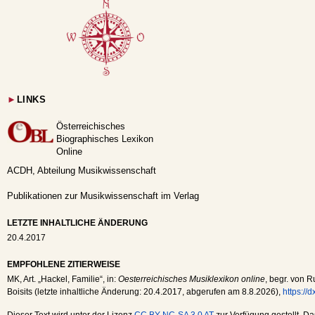
►
LINKS
Österreichisches
Biographisches Lexikon
Online
ACDH, Abteilung Musikwissenschaft
Publikationen zur Musikwissenschaft im Verlag
LETZTE INHALTLICHE ÄNDERUNG
20.4.2017
EMPFOHLENE ZITIERWEISE
MK
, Art. „Hackel, Familie“, in:
Oesterreichisches Musiklexikon online
, begr. von R
Boisits (letzte inhaltliche Änderung:
20.4.2017
, abgerufen am
8.8.2026
),
https://
Dieser Text wird unter der Lizenz
CC BY-NC-SA 3.0 AT
zur Verfügung gestellt. Da