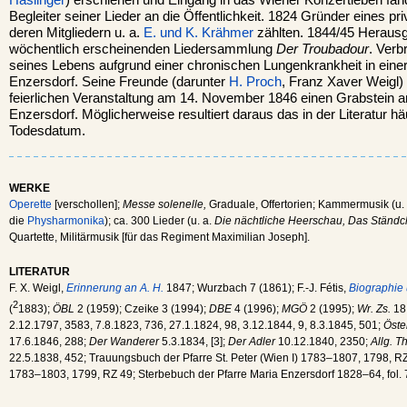
Begleiter seiner Lieder an die Öffentlichkeit. 1824 Gründer eines pr
deren Mitgliedern u. a.
E. und K. Krähmer
zählten. 1844/45 Herausg
wöchentlich erscheinenden Liedersammlung
Der Troubadour
. Verb
seines Lebens aufgrund einer chronischen Lungenkrankheit in einer 
Enzersdorf. Seine Freunde (darunter
H. Proch
, Franz Xaver Weigl)
feierlichen Veranstaltung am 14. November 1846 einen Grabstein a
Enzersdorf. Möglicherweise resultiert daraus das in der Literatur h
Todesdatum.
WERKE
Operette
[verschollen];
Messe solenelle,
Graduale, Offertorien; Kammermusik (u. 
die
Physharmonika
); ca. 300 Lieder (u. a.
Die nächtliche Heerschau, Das Ständch
Quartette, Militärmusik [für das Regiment Maximilian Joseph].
LITERATUR
F. X. Weigl,
Erinnerung an A. H.
1847; Wurzbach 7 (1861); F.-J. Fétis,
Biographie 
2
(
1883);
ÖBL
2 (1959); Czeike 3 (1994);
DBE
4 (1996);
MGÖ
2 (1995);
Wr. Zs.
18.
2.12.1797, 3583, 7.8.1823, 736, 27.1.1824, 98, 3.12.1844, 9, 8.3.1845, 501;
Öste
17.6.1846, 288;
Der Wanderer
5.3.1834, [3];
Der Adler
10.12.1840, 2350;
Allg. T
22.5.1838, 452; Trauungsbuch der Pfarre St. Peter (Wien I) 1783–1807, 1798, RZ 
1783–1803, 1799, RZ 49; Sterbebuch der Pfarre Maria Enzersdorf 1828–64, fol.