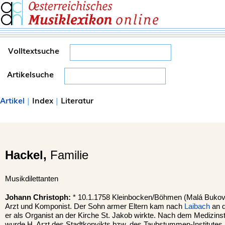
Volltextsuche
Artikelsuche
Artikel
|
Index
|
Literatur
Hackel,
Familie
Musikdilettanten
Johann Christoph:
* 10.1.1758 Kleinbocken/Böhmen (Malá Bukovi
Arzt und Komponist. Der Sohn armer Eltern kam nach
Laibach
an d
er als Organist an der Kirche St. Jakob wirkte. Nach dem Medizins
wurde H. Arzt des Stadtkonvikts bzw. des Taubstummen-Institutes, 