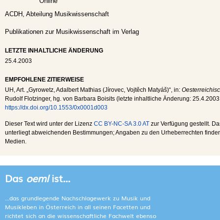
Online
ACDH, Abteilung Musikwissenschaft
Publikationen zur Musikwissenschaft im Verlag
LETZTE INHALTLICHE ÄNDERUNG
25.4.2003
EMPFOHLENE ZITIERWEISE
UH
, Art. „Gyrowetz, Adalbert Mathias (Jírovec, Vojtěch Matyáš)“, in:
Oesterreichis
Rudolf Flotzinger, hg. von Barbara Boisits (letzte inhaltliche Änderung:
25.4.2003
https://dx.doi.org/10.1553/0x0001d003
Dieser Text wird unter der Lizenz
CC BY-NC-SA 3.0 AT
zur Verfügung gestellt. Da
unterliegt abweichenden Bestimmungen; Angaben zu den Urheberrechten finden s
Medien.
Das
oeml
ist...
...das grundlegende Nachschlagewerk zu Musik und
Musikleben in Österreich in all seinen Facetten und
richtet sich an die wissenschaftliche Fachwelt ebenso