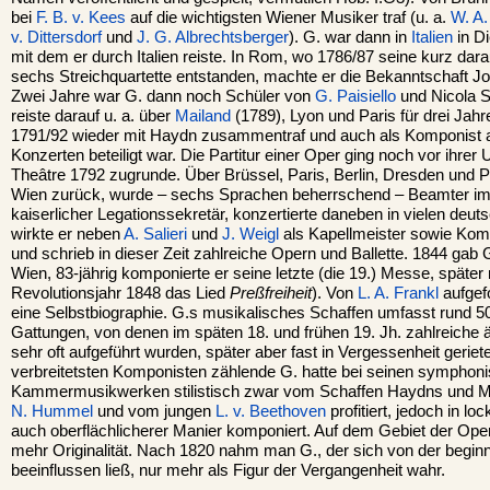
bei
F. B. v. Kees
auf die wichtigsten Wiener Musiker traf (u. a.
W. A.
v. Dittersdorf
und
J. G. Albrechtsberger
). G. war dann in
Italien
in Di
mit dem er durch Italien reiste. In Rom, wo 1786/87 seine kurz dara
sechs Streichquartette entstanden, machte er die Bekanntschaft J
Zwei Jahre war G. dann noch Schüler von
G. Paisiello
und Nicola S
reiste darauf u. a. über
Mailand
(1789), Lyon und Paris für drei Jah
1791/92 wieder mit Haydn zusammentraf und auch als Komponist
Konzerten beteiligt war. Die Partitur einer Oper ging noch vor ihr
Theâtre 1792 zugrunde. Über Brüssel, Paris, Berlin, Dresden und 
Wien zurück, wurde – sechs Sprachen beherrschend – Beamter im
kaiserlicher Legationssekretär, konzertierte daneben in vielen deu
wirkte er neben
A. Salieri
und
J. Weigl
als Kapellmeister sowie Komp
und schrieb in dieser Zeit zahlreiche Opern und Ballette. 1844 gab G
Wien, 83-jährig komponierte er seine letzte (die 19.) Messe, später
Revolutionsjahr 1848 das Lied
Preßfreiheit
). Von
L. A. Frankl
aufgefo
eine Selbstbiographie. G.s musikalisches Schaffen umfasst rund 
Gattungen, von denen im späten 18. und frühen 19. Jh. zahlreiche äu
sehr oft aufgeführt wurden, später aber fast in Vergessenheit gerie
verbreitetsten Komponisten zählende G. hatte bei seinen symphon
Kammermusikwerken stilistisch zwar vom Schaffen Haydns und M
N. Hummel
und vom jungen
L. v. Beethoven
profitiert, jedoch in loc
auch oberflächlicherer Manier komponiert. Auf dem Gebiet der Ope
mehr Originalität. Nach 1820 nahm man G., der sich von der begi
beeinflussen ließ, nur mehr als Figur der Vergangenheit wahr.