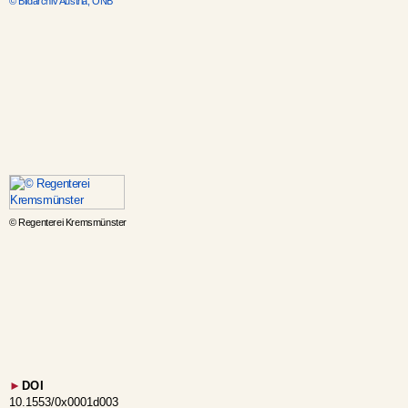
© Bildarchiv Austria, ÖNB
© Regenterei Kremsmünster
►
DOI
10.1553/0x0001d003