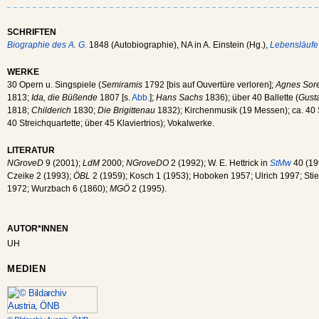
SCHRIFTEN
Biographie des A. G.
1848 (Autobiographie), NA in A. Einstein (Hg.),
Lebensläufe
WERKE
30 Opern u. Singspiele (
Semiramis
1792 [bis auf Ouvertüre verloren];
Agnes Sore
1813;
Ida, die Büßende
1807 [s.
Abb.
];
Hans Sachs
1836); über 40 Ballette (
Gust
1818;
Childerich
1830;
Die Brigittenau
1832); Kirchenmusik (19 Messen); ca. 4
40 Streichquartette; über 45 Klaviertrios); Vokalwerke.
LITERATUR
NGroveD
9 (2001);
LdM
2000;
NGroveDO
2 (1992); W. E. Hettrick in
StMw
40 (19
Czeike 2 (1993);
ÖBL
2 (1959); Kosch 1 (1953); Hoboken 1957; Ulrich 1997; Stie
1972; Wurzbach 6 (1860);
MGÖ
2 (1995).
AUTOR*INNEN
UH
MEDIEN