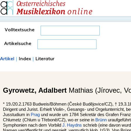
Volltextsuche
Artikelsuche
Artikel
|
Index
|
Literatur
Gyrowetz,
Adalbert
Mathias (Jírovec, V
*
19./20.2.1763
Budweis
/Böhmen (České Budĕjovice/CZ), †
19.3.
Dirigent und Jurist. Erhielt Violin-, Gesangs- und Orgelunterricht, 
Jusstudium in
Prag
und wurde um 1784 Sekretär des Grafen Franz 
Chlumetz (Chlum u Třeboně/CZ), wo er seine in
Brünn
uraufgeführ
Symphonien nach dem Vorbild
J. Haydns
schrieb (eine davon wurd
Namen veröffentlicht und gespielt, vermutlich Hob. I:G3). Von Brü