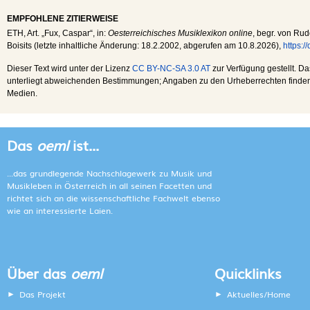
EMPFOHLENE ZITIERWEISE
ETH
, Art. „Fux, Caspar“, in:
Oesterreichisches Musiklexikon online
, begr. von Rud
Boisits (letzte inhaltliche Änderung:
18.2.2002
, abgerufen am
10.8.2026
),
https:
Dieser Text wird unter der Lizenz
CC BY-NC-SA 3.0 AT
zur Verfügung gestellt. Da
unterliegt abweichenden Bestimmungen; Angaben zu den Urheberrechten finden s
Medien.
Das
oeml
ist...
...das grundlegende Nachschlagewerk zu Musik und
Musikleben in Österreich in all seinen Facetten und
richtet sich an die wissenschaftliche Fachwelt ebenso
wie an interessierte Laien.
Über das
oeml
Quicklinks
Das Projekt
Aktuelles/Home