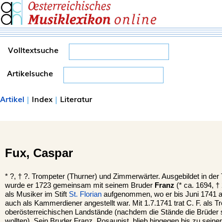
Volltextsuche
Artikelsuche
Artikel
|
Index
|
Literatur
Fux,
Caspar
*
?, †
?. Trompeter (Thurner) und Zimmerwärter. Ausgebildet in der 
wurde er 1723 gemeinsam mit seinem Bruder
Franz
(* ca. 1694, †
als Musiker im Stift
St. Florian
aufgenommen, wo er bis Juni 1741 a
auch als Kammerdiener angestellt war. Mit 1.7.1741 trat C. F. als T
oberösterreichischen Landstände (nachdem die Stände die Brüder
wollten). Sein Bruder Franz, Posaunist, blieb hingegen bis zu seine