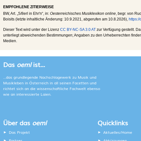
EMPFOHLENE ZITIERWEISE
BW
, Art. „5/8erl in Ehr'n“, in:
Oesterreichisches Musiklexikon online
, begr. von Rud
Boisits (letzte inhaltliche Änderung:
10.9.2021
, abgerufen am
10.8.2026
),
https:
Dieser Text wird unter der Lizenz
CC BY-NC-SA 3.0 AT
zur Verfügung gestellt. Da
unterliegt abweichenden Bestimmungen; Angaben zu den Urheberrechten finden s
Medien.
Das
oeml
ist...
...das grundlegende Nachschlagewerk zu Musik und
Musikleben in Österreich in all seinen Facetten und
richtet sich an die wissenschaftliche Fachwelt ebenso
wie an interessierte Laien.
Über das
oeml
Quicklinks
Das Projekt
Aktuelles/Home
Partner
Abkürzungen