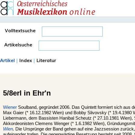
Volltextsuche
Artikelsuche
Artikel
|
Index
|
Literatur
5/8erl in Ehr'n
Wiener
Soulband, gegründet 2006. Das Quintett formiert sich aus 
Max Gaier (* 16.12.1982 Wien) und Bobby Slivovsky (* 19.4.1980 Wie
Liebermann, dem Bassisten Hanibal Scheutz (* 27.10.1981 Wien),
Akkordeonisten Clemens Wenger (* 1.6.1982 Wien), Gründungsmit
Wien
.
Die Ursprünge der Band gehen auf eine Jazzsession zurück, 
aufeinander trafen. Die gegenwärtige Besetzung besteht seit 2008.