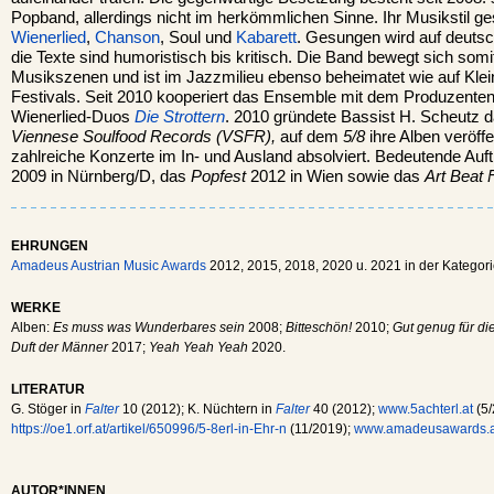
Popband, allerdings nicht im herkömmlichen Sinne. Ihr Musikstil ge
Wienerlied
,
Chanson
, Soul und
Kabarett
. Gesungen wird auf deuts
die Texte sind humoristisch bis kritisch. Die Band bewegt sich somi
Musikszenen und ist im Jazzmilieu ebenso beheimatet wie auf Kle
Festivals. Seit 2010 kooperiert das Ensemble mit dem Produzenten 
Wienerlied-Duos
Die Strottern
. 2010 gründete Bassist H. Scheutz 
Viennese Soulfood Records (VSFR),
auf dem
5/8
ihre Alben veröffe
zahlreiche Konzerte im In- und Ausland absolviert. Bedeutende Auft
2009 in Nürnberg/D, das
Popfest
2012 in Wien sowie das
Art Beat 
EHRUNGEN
Amadeus Austrian Music Awards
2012, 2015, 2018, 2020 u. 2021 in der Kategori
WERKE
Alben:
Es muss was Wunderbares sein
2008;
Bitteschön!
2010;
Gut genug für di
Duft der Männer
2017;
Yeah Yeah Yeah
2020.
LITERATUR
G. Stöger in
Falter
10 (2012); K. Nüchtern in
Falter
40 (2012);
www.5achterl.at
(5/
https://oe1.orf.at/artikel/650996/5-8erl-in-Ehr-n
(11/2019);
www.amadeusawards.a
AUTOR*INNEN